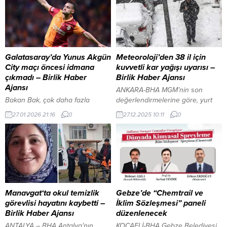
Galatasaray’da Yunus Akgün
Meteoroloji’den 38 il için
City maçı öncesi idmana
kuvvetli kar yağışı uyarısı –
çıkmadı – Birlik Haber
Birlik Haber Ajansı
Ajansı
ANKARA-BHA MGM’nin son
Bakan Bak, çok daha fazla
değerlendirmelerine göre, yurt
gencimizin spor yapmasını
genelinin parçalı ve çok bulutlu,
27.01.2026 21:16
0
27.12.2025 10:11
0
istiyoruz İçeriği Görüntüle YAZI
Marmara’nın doğusu, Karadeniz
ARASI REKLAM ALANI İSTANBUL-
kıyıları, Doğu Akdeniz ile
BHA Galatasaray’da Yunus
Güneydoğu Anadolu’nun yağmur
Akgün, gribal enfeksiyon
ve sağanak yağışlı; İç Anadolu,
nedeniyle Manchester City maçı
Karadeniz’in iç kesimleri, Doğu
öncesindeki son idmanda yer
Anadolu ile Kütahya ve
almadı. Milli futbolcunun maç
Afyonkarahisar çevrelerinin karla
saatine kadar sağlık durumunun
karışık yağmur ve kar yağışlı
Manavgat‘ta okul temizlik
Gebze’de “Chemtrail ve
yakından takip edileceği ve
geçmesi bekleniyor. Batı
görevlisi hayatını kaybetti –
İklim Sözleşmesi” paneli
oynayıp oynayamayacağının maç
Karadeniz’in yüksekleri, İç
Birlik Haber Ajansı
düzenlenecek
günü netlik kazanacağı öğrenildi.
Anadolu’nun doğusu,...
ANTALYA – BHA Antalya’nın
KOCAELİ-BHA Gebze Belediyesi