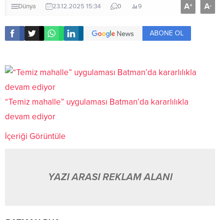
A
A
+
-
Dünya
23.12.2025 15:34
0
9
ABONE OL
“Temiz mahalle” uygulaması Batman’da kararlılıkla
devam ediyor
İçeriği Görüntüle
YAZI ARASI REKLAM ALANI