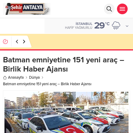
29
ALTIN
°C
İSTANBUL
6.660,55
HAFIF YAĞMURLU
LGS’de 500 Tam Puan, YKS’de İlk 1000 Başarısı:
Doğru Cevap Eğitim Kurumları Zirvede
Batman emniyetine 151 yeni araç –
Birlik Haber Ajansı
Anasayfa
Dünya
Batman emniyetine 151 yeni araç – Birlik Haber Ajansı