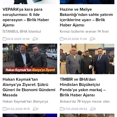
VEPARA’ya kara para
Hazine ve Maliye
soruşturması: 6 ilde
Bakanlığı’ndan sahte yatırım
operasyon – Birlik Haber
içeriklerine uyarı – Birlik
Ajansı
Haber Ajansı
İSTANBUL-BHA İstanbul
Kırmızı bültenle aranan 14 firari
Cumhuriyet Başsavcılığı
suçlu Türkiye’ye getirildi İçeriği
26.12.2025 12:04
0
30.01.2026 17:24
0
Terörizmin Finansmanının
Görüntüle YAZI ARASI REKLAM
Önlenmesi ve Aklama Suçu
ALANI ANKARA-BHA Hazine ve
Soruşturma Bürosu tarafından,
Maliye Bakanlığı, bazı internet
VEPARA Elektronik Para ve
siteleri ve sosyal medya
Ödeme Hizmetleri Sistemi şirketi
hesaplarında Bakan Mehmet
hakkında soruşturma başlatıldı.
Şimşek adına hazırlanmış, yatırım
Soruşturma kapsamında, 31
tavsiyesi içerdiği izlenimi veren
şüpheli hakkında gözaltı kararı
paylaşımlara ilişkin açıklama yaptı.
Hakan Kaymak’tan
TİMBİR ve BHA’dan
çıkarıldı ve 6 ilde eş zamanlı
Bakanlığın sosyal medya
Alanya’ya Ziyaret: Şükrü
Hindistan Büyükelçisi
operasyon düzenlendi. Siirt’te
hesabından yapılan açıklamada,
Güneri ile Ekonomi Gündemi
Panda’ya yakın markaj –
sahtecilik ve rüşvet operasyonu:
söz konusu içeriklerin asılsız...
Masada
Birlik Haber Ajansı
19 tutuklamaYAZI ARASI REKLAM
Hakan Kaymak’tan Alanya’ya
Ankara’da 78 kişiye mezar olan
ALANI İçeriği...
Ziyaret: Şükrü Güneri ile Ekonomi
yangının yıl dönümünde mevlit
20.03.2026 19:15
0
27.01.2026 09:52
0
Gündemi Masada Anadolu Birliği
okutuldu İçeriği Görüntüle YAZI