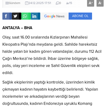
A
A
+
-
Gündem
24.12.2025 17:51
0
15
ABONE OL
ANTALYA – BHA
Olay, saat 16.00 sıralarında Kızlarpınarı Mahallesi
Kleopatra Plajı’nda meydana geldi. Sahilde hareketsiz
halde yatan bir kadını gören vatandaşlar, durumu 112 Acil
Çağrı Merkezi’ne bildirdi. İhbar üzerine bölgeye sağlık,
polis, olay yeri inceleme ve Sahil Güvenlik ekipleri sevk
edildi.
Sağlık ekiplerinin yaptığı kontrolde, üzerinden kimlik
çıkmayan kadının hayatını kaybettiği belirlendi. Yapılan
incelemeler ve arkadaşlarının verdiği beyan
doğrultusunda, kadının Endonezya uyruklu Komang