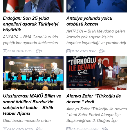
Erdoğan: Son 25 yılda
Antalya yolunda yolcu
engelleri aşarak Türkiye’yi
otobüsü kazası
büyüttük
ANTALYA – BHA Meydana gelen
ANKARA – BHA Genel kurulda
kazada çok sayıda kişinin
yaptığı konuşmada katılımcıları
hayatını kaybettiği ve yaralandığı
selamlayan Erdoğan, toplantının
bildirildi. Detaylar geliyor… YAZI
22.01.2026 15:19
0
01.02.2026 11:47
0
iş dünyası ve ülke adına hayırlı
ARASI REKLAM ALANI
olmasını temenni etti. Türkiye’nin
ekonomik hedeflerine
ulaşmasında girişimcilerin,
yatırımcıların ve çalışanların
önemli rol oynadığını vurgulayan
Erdoğan, yurt içinde ve yurt
dışında faaliyet gösteren iş
Uluslararası MAKÜ Bilim ve
Alanya Zafer “Türkoğlu ile
insanlarına teşekkür etti.
sanat ödülleri Burdur’da
devam ” dedi
Ekonomiye katkı sunan üretici,
sahiplerini buldu – Birlik
Alanya Zafer “Türkoğlu ile devam
sanayici ve...
Haber Ajansı
” dedi Zafer Partisi Alanya İlçe
Okul beslenmesinde artan
Başkanlığı’nın 2. Olağan İlçe
hassasiyet, gıda hizmetlerinde
Kongresi yoğun katılım ve büyük
23.12.2025 12:45
0
20.05.2026 09:39
0