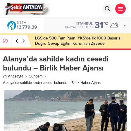
31
BIST
°C
İSTANBUL
13.779,39
PARÇALI BULUTLU
LGS’de 500 Tam Puan, YKS’de İlk 1000 Başarısı:
Doğru Cevap Eğitim Kurumları Zirvede
Alanya’da sahilde kadın cesedi
bulundu – Birlik Haber Ajansı
Anasayfa
Gündem
Alanya’da sahilde kadın cesedi bulundu – Birlik Haber Ajansı