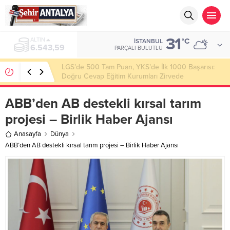
31
ALTIN
°C
İSTANBUL
6.543,59
PARÇALI BULUTLU
LGS’de 500 Tam Puan, YKS’de İlk 1000 Başarısı:
Doğru Cevap Eğitim Kurumları Zirvede
ABB’den AB destekli kırsal tarım
projesi – Birlik Haber Ajansı
Anasayfa
Dünya
ABB’den AB destekli kırsal tarım projesi – Birlik Haber Ajansı