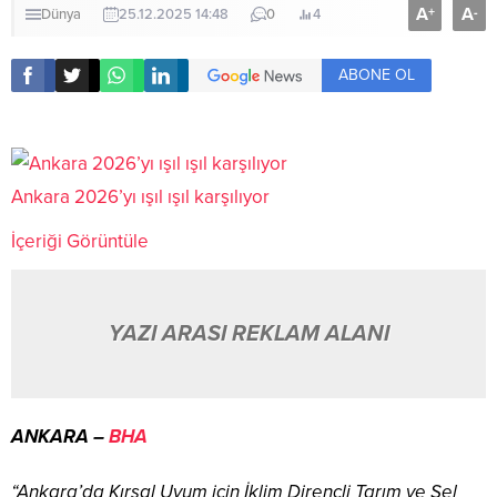
A
A
+
-
Dünya
25.12.2025 14:48
0
4
ABONE OL
Ankara 2026’yı ışıl ışıl karşılıyor
İçeriği Görüntüle
YAZI ARASI REKLAM ALANI
ANKARA –
BHA
“Ankara’da Kırsal Uyum için İklim Dirençli Tarım ve Sel