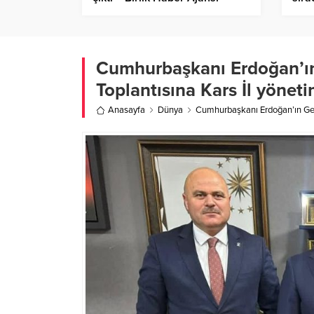
verm
idar
çıka
Ajan
Cumhurbaşkanı Erdoğan’ın 
Toplantısına Kars İl yöneti
Anasayfa
Dünya
Cumhurbaşkanı Erdoğan’ın Geniş