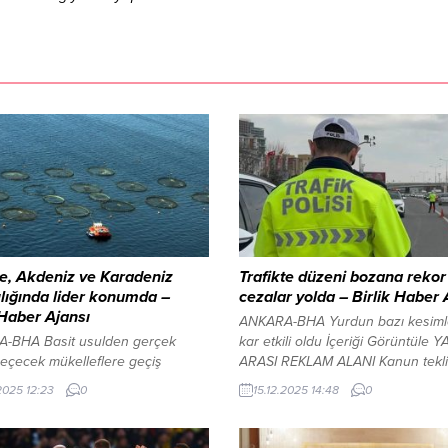
e, Akdeniz ve Karadeniz
Trafikte düzeni bozana rekor
ılığında lider konumda –
cezalar yolda – Birlik Haber 
 Haber Ajansı
ANKARA-BHA Yurdun bazı kesiml
-BHA Basit usulden gerçek
kar etkili oldu İçeriği Görüntüle Y
eçecek mükelleflere geçiş
ARASI REKLAM ALANI Kanun teklif
ğı İçeriği Görüntüle YAZI ARASI
yılbaşında Meclis Genel Kurulu’n
.2025 12:23
0
15.12.2025 14:48
0
ALANI İki yılda bir yayımlanan
görüşülmesi bekleniyor. Teklifte y
, Türkiye dahil bölge ülkelerinin
maddeler, birçok ihlalde para cez
ık ve su ürünleri yetiştiriciliğine
rekor seviyelere çıkarılmasını öng