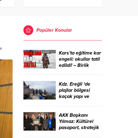
ı
Popüler Konular
sı
Kars’ta eğitime kar
engeli: okullar tatil
edildi! – Birlik
Haber Ajansı
Kdz. Ereğli ‘de
plajlar bölgesi
kaçak yapı ve
işgallerden
temizlendi – Birlik
Haber Ajansı
AKK Başkanı
Yılmaz: Kültürel
pasaport, stratejik
bir kalkınma