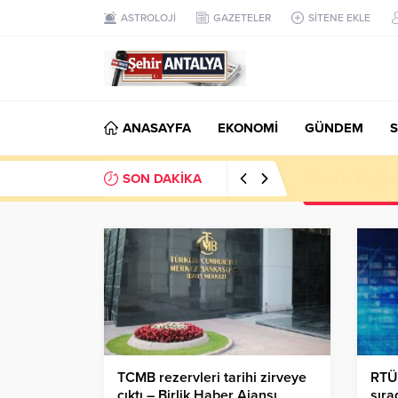
ASTROLOJİ
GAZETELER
SİTENE EKLE
ANASAYFA
EKONOMİ
GÜNDEM
S
SON DAKİKA
LGS’de 500 Tam 
TCMB rezervleri tarihi zirveye
RTÜ
çıktı – Birlik Haber Ajansı
sıra