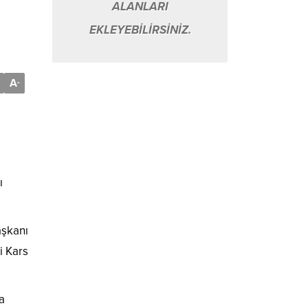
ALANLARI
EKLEYEBİLİRSİNİZ.
A
-
ı
aşkanı
i Kars
a