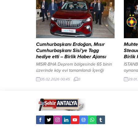
Balcı, şampiyonada gösterdiği
ilişkin 
performansta emeği geçen
değerle
antrenörlerine ve katkı sağlayan
içerdiğ
herkese teşekkür ettiğini belirtti.
Akdeniz
Çukurova Üniversitesinin hemen her
üretimin
branşta köklü bir spor...
Cumhurbaşkanı Erdoğan, Mısır
Muhtem
Cumhurbaşkanı Sisi’ye Togg
Steau
hediye etti – Birlik Haber Ajansı
Birlik
MISIR-BHA Deprem bölgesinde 65 binin
İSTANB
üzerinde köy evi tamamlandı İçeriği
oynana
Görüntüle YAZI ARASI REKLAM ALANI
başlaya
05.02.2026 00:45
0
29.01
Cumhurbaşkanı Recep Tayyip Erdoğan,
Futbol
Mısır’ın başkenti Kahire’deki resmi
Minakov
ziyareti kapsamında Mısır
için sa
Cumhurbaşkanı Abdulfettah es-Sisi ile
7 maçta
bir araya geldi. Görüşme sırasında
mağlubiy
Cumhurbaşkanı Erdoğan, Türkiye’nin
topladığ
yerli ve milli elektrikli otomobili Togg’u
Son maç
Cumhurbaşkanı es-Sisi’ye takdim etti.
0 mağlu
Hediye edilen...