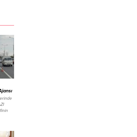
Ajansı
erinde
AZI
inin
da
er alan
alarının
örüyor.