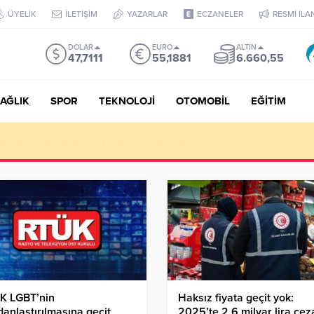
ÜYELİK
İLETİŞİM
YAZARLAR
ECZANELER
RESMİ İLA
DOLAR
EURO
ALTIN
47,7111
55,1881
6.660,55
AĞLIK
SPOR
TEKNOLOJİ
OTOMOBİL
EĞİTİM
Puan, YKS’de İlk 1000 Başarısı: Doğru Cevap Eğitim Kurumları Zir
K LGBT’nin
Haksız fiyata geçit yok:
danlaştırılmasına geçit
2025’te 2,6 milyar lira cez