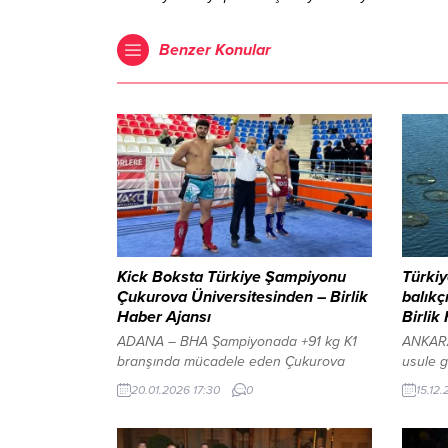
Benzer Konular
Kick Boksta Türkiye Şampiyonu
Türkiy
Çukurova Üniversitesinden – Birlik
balıkç
Haber Ajansı
Birlik
ADANA – BHA Şampiyonada +91 kg K1
ANKARA
branşında mücadele eden Çukurova
usule g
Üniversitesi Spor Bilimleri Fakültesi
kolaylı
20.01.2026 17:30
0
15.12
öğrencisi Eray Balcı, çıktığı 4
REKLAM 
karşılaşmanın tamamını nakavtla
raporun
kazanarak Türkiye Şampiyonu oldu. Eray
balıkçıl