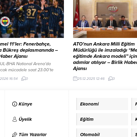
bilimsel veriler, uzman
Alkollü araç kullananın ehliyeti a
ndirmeleri ve güncel analizleri
Düzenlemeye göre, kırmızı ışık ihl
ini belirten Yumaklı, 2023 yılında
ısrar eden sürücülere ağır yaptırı
 ve Karadeniz’deki toplam avcılık
geliyor. Bir...
in 1,12 milyon...
el 11’ler: Fenerbahçe,
ATO’nun Ankara Milli Eğitim
a Bükreş deplasmanında –
Müdürlüğü ile imzaladığı “Me
 Haber Ajansı
eğitimde Ankara modeli” için 
adımlar atılıyor – Birlik Habe
UL-BHA National Arena’da
Ajansı
cak mücadele saat 23.00’te
cak. Karşılaşmayı Sırbistan
ANKARA – BHA Ankara 2026’yı ışıl
.2026 16:54
0
25.12.2025 12:46
0
 Federasyonu’ndan Nenad
karşılıyor İçeriği Görüntüle YAZI 
ic yönetecek. Fenerbahçe ilk 16
REKLAM ALANI Toplantının açılışı
hada Avrupa Ligi’nde geride kalan
konuşan Cumhurbaşkanlığı Eğiti
 3 galibiyet, 2 beraberlik ve 2
Politikaları Üst Kurul Üyesi ve AT
Künye
Ekonomi
et alan sarı-lacivertliler,
Yönetim Kurulu Üyesi Ahmet Akç
ı 11 puanla 18. sırada yer alıyor.
mesleki eğitimin bir istihdam
ında sahasında Aston Villa’ya 1-
politikasından ibaret olmadığını
Üyelik
Eğitim
p olmasına...
belirterek, “Mesleki eğitim, üretim
niteliğini, rekabet gücünü ve top
Tüm Yazarlar
Otomobil