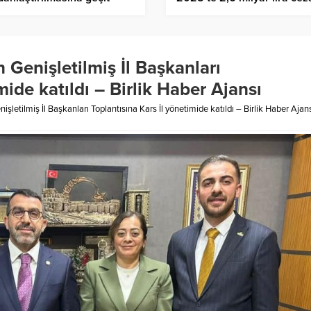
edi; Passages” filmi için
kesildi – Birlik Haber Ajans
i para ve katalogdan
rma cezası – Birlik Haber
sı
Genişletilmiş İl Başkanları
mide katıldı – Birlik Haber Ajansı
letilmiş İl Başkanları Toplantısına Kars İl yönetimide katıldı – Birlik Haber Ajan