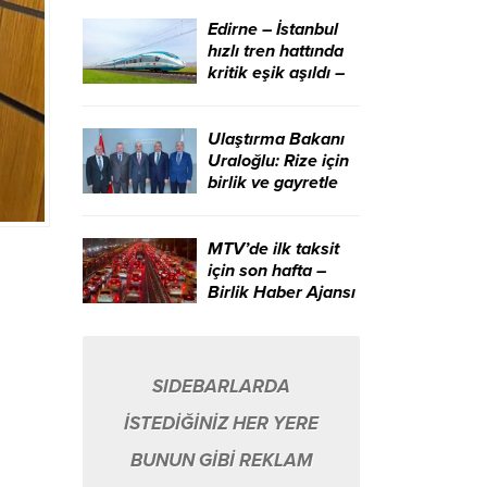
aracıdır – Birlik
Haber Ajansı
Edirne – İstanbul
hızlı tren hattında
kritik eşik aşıldı –
Birlik Haber Ajansı
Ulaştırma Bakanı
Uraloğlu: Rize için
birlik ve gayretle
çalışmaya devam
edeceğiz – Birlik
Haber Ajansı
MTV’de ilk taksit
için son hafta –
Birlik Haber Ajansı
SIDEBARLARDA
İSTEDİĞİNİZ HER YERE
BUNUN GİBİ REKLAM