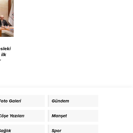
lınacak
alinde
mlar
sleki
ilk
r
 ışıl
ARASI
nda
m
O
Foto Galeri
Gündem
a,
Köşe Yazıları
Manşet
in
lumsal
Sağlık
Spor