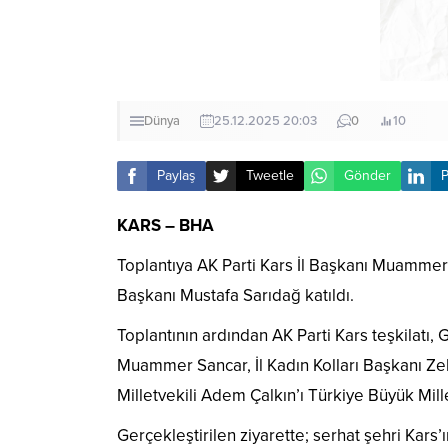
Dünya
25.12.2025 20:03
0
10
Paylaş
Tweetle
Gönder
P
KARS – BHA
Toplantıya AK Parti Kars İl Başkanı Muammer Sa
Başkanı Mustafa Sarıdağ katıldı.
Toplantının ardından AK Parti Kars teşkilatı, G
Muammer Sancar, İl Kadın Kolları Başkanı Zela
Milletvekili Adem Çalkın’ı Türkiye Büyük Mille
Gerçekleştirilen ziyarette; serhat şehri Kar