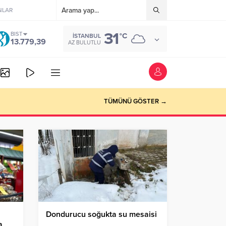
NLAR
31
BIST
°C
İSTANBUL
13.779,39
AZ BULUTLU
vede
TÜMÜNÜ GÖSTER →
Dondurucu soğukta su mesaisi
a