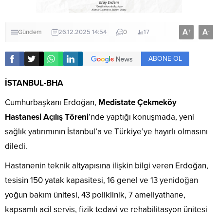
A
A
+
-
Gündem
26.12.2025 14:54
0
17
ABONE OL
İSTANBUL-BHA
Cumhurbaşkanı Erdoğan,
Medistate Çekmeköy
Hastanesi Açılış Töreni
’nde yaptığı konuşmada, yeni
sağlık yatırımının İstanbul’a ve Türkiye’ye hayırlı olmasını
diledi.
Hastanenin teknik altyapısına ilişkin bilgi veren Erdoğan,
tesisin 150 yatak kapasitesi, 16 genel ve 13 yenidoğan
yoğun bakım ünitesi, 43 poliklinik, 7 ameliyathane,
kapsamlı acil servis, fizik tedavi ve rehabilitasyon ünitesi