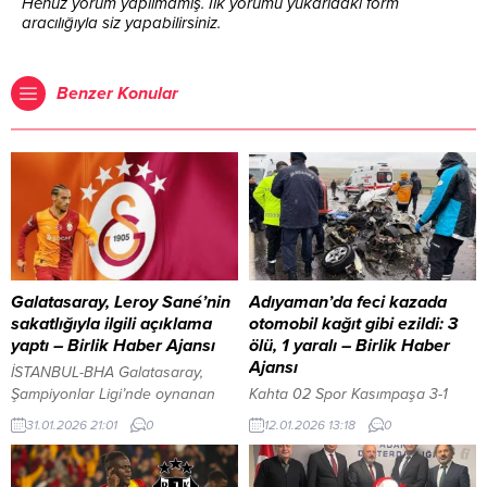
Henüz yorum yapılmamış. İlk yorumu yukarıdaki form
aracılığıyla siz yapabilirsiniz.
Benzer Konular
Galatasaray, Leroy Sané’nin
Adıyaman’da feci kazada
sakatlığıyla ilgili açıklama
otomobil kağıt gibi ezildi: 3
yaptı – Birlik Haber Ajansı
ölü, 1 yaralı – Birlik Haber
Ajansı
İSTANBUL-BHA Galatasaray,
Şampiyonlar Ligi’nde oynanan
Kahta 02 Spor Kasımpaşa 3-1
Manchester City maçında
yenerek 4. tura yükseldi İçeriği
31.01.2026 21:01
0
12.01.2026 13:18
0
sakatlanan Leroy Sané’nin sağlık
Görüntüle YAZI ARASI REKLAM
durumuna ilişkin açıklama yaptı.
ALANI ADIYAMAN-BHA Kaza,
Kulüpten yapılan bilgilendirmede,
sabah saatlerinde Kahta–