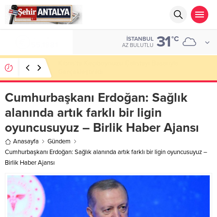
31
ALTIN
°C
İSTANBUL
6.660,55
AZ BULUTLU
LGS’de 500 Tam Puan, YKS’de İlk 1000 Başarısı:
Doğru Cevap Eğitim Kurumları Zirvede
Cumhurbaşkanı Erdoğan: Sağlık
alanında artık farklı bir ligin
oyuncusuyuz – Birlik Haber Ajansı
Anasayfa
Gündem
Cumhurbaşkanı Erdoğan: Sağlık alanında artık farklı bir ligin oyuncusuyuz –
Birlik Haber Ajansı