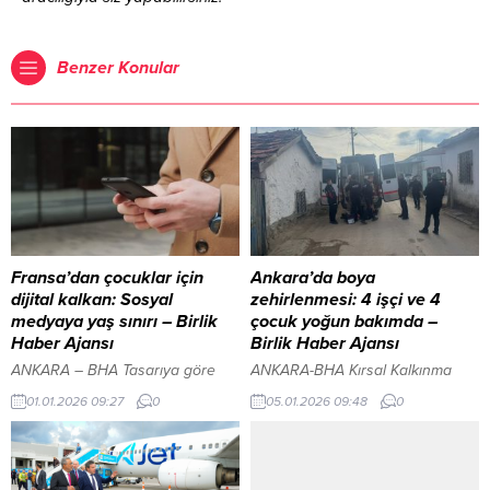
Benzer Konular
Fransa’dan çocuklar için
Ankara’da boya
dijital kalkan: Sosyal
zehirlenmesi: 4 işçi ve 4
medyaya yaş sınırı – Birlik
çocuk yoğun bakımda –
Haber Ajansı
Birlik Haber Ajansı
ANKARA – BHA Tasarıya göre
ANKARA-BHA Kırsal Kalkınma
hâlihazırda ilk ve ortaokullarda
Desteklerinde Yeni Dönem İçeriği
01.01.2026 09:27
0
05.01.2026 09:48
0
uygulanan cep telefonu yasağı,
Görüntüle YAZI ARASI REKLAM
liseleri de kapsayacak şekilde
ALANI Olay, Polatlı ilçesi
genişletilecek. Hükümet bu adımı,
Yenimahalle Ermiş Sokak’ta
çocukları siber zorbalık, zararlı
meydana geldi. İddiaya göre,