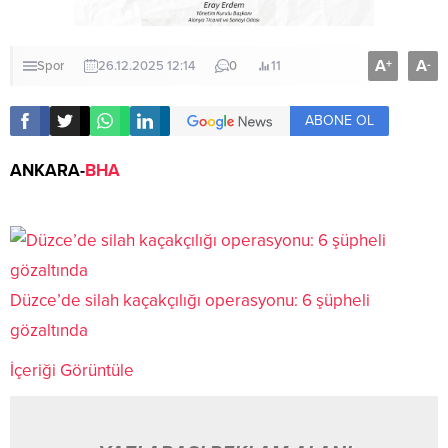
A
A
+
-
Spor
26.12.2025 12:14
0
11
ABONE OL
ANKARA-
BHA
Düzce’de silah kaçakçılığı operasyonu: 6 şüpheli
gözaltında
İçeriği Görüntüle