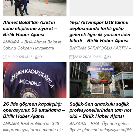
içerikler, aşırı ekran kullanımı ve
evde boya-badana yapmak
buna bağlı uyku sorunları gibi
isteyen tarım işçileri, boyaya
risklerden uzak tutmak amacıyla
eklenen bir katkı maddesi
atıyor. Yapılan bilimsel çalışmalar
nedeniyle zehirlendi. Evde
Ahmet Bolat’tan AJet’in
Yeşil Artvinspor U18 takımı
ve parlamento raporları, özellikle
bulunan çocukların da söz
saha ekiplerine ziyaret –
deplasmanda farklı galip
algoritma temelli sosyal...
konusu maddeden etkilenerek
Birlik Haber Ajansı
gelerek ligin ilk yarısını lider
bayıldığı bildirildi. Durumu fark
bitirdi – Birlik Haber Ajansı
ANKARA – BHA Ahmet Bolat’ın
eden bir komşunun...
Sabiha Gökçen Havalimanı
BAYRAM SARAYOĞLU / ARTİN –
ziyaretinde ilk durağı, AJet uçuş
BHA Artvin U18 liginde
14.12.2025 13:11
0
22.12.2025 12:33
0
ekiplerinin bulunduğu ekip odası
şampiyonluk mücadelesi veren
oldu. Uçuş ve kabin ekipleriyle
Yeşil Artvinspor, Murgul Şehir
tek tek sohbet eden Bolat,
Stadı’nda, Murgul Belediyespor
ekiplerin saha deneyimlerini ve
U18 takımı ile karşılaştı. Maça
operasyonlarla ilgili görüşlerini
arzulu başlayan Yeşil Artvinspor,
dinledi. Burada kısa bir konuşma
ilk yarıyı 3-0 önde kapatmasını
yapan Bolat, çalışanların
bildi. İkinci yarıda da etkili ve
özverisine vurgu yaptı. Ahmet
disiplinli oyunu sürdüren Yeşil-
26 ilde göçmen kaçakçılığı
Sağlık-Sen anaokulu sağlık
Bolat: Kabin sizin eviniz...
beyazlı ekip, 6 gol atarak,
operasyonu: 59 tutuklama –
profesyonellerinden tam not
kalesinde 1 gol...
Birlik Haber Ajansı
aldı – Birlik Haber Ajansı
ANKARA-BHA Hakkari’de 348
ANKARA – BHA “Üyeden gelen
kilogram uyuşturucu madde ele
üyeye gidecek” anlayışıyla sağlık
geçirildi İçeriği Görüntüle YAZI
ve sosyal hizmet