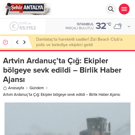
32
ALTIN
°C
İSTANBUL
6.529,72
PARÇALI BULUTLU
Hatay Payas Demir Çelik’te neler oluyor?
Artvin Ardanuç’ta Çığ: Ekipler
bölgeye sevk edildi – Birlik Haber
Ajansı
Anasayfa
Gündem
Artvin Ardanuç’ta Çığ: Ekipler bölgeye sevk edildi – Birlik Haber Ajansı