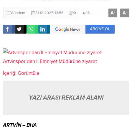
A
A
+
-
Gündem
31.12.2025 13:56
0
16
ABONE OL
Artvinspor’dan İl Emniyet Müdürüne ziyaret
İçeriği Görüntüle
YAZI ARASI REKLAM ALANI
ARTVİN – BHA