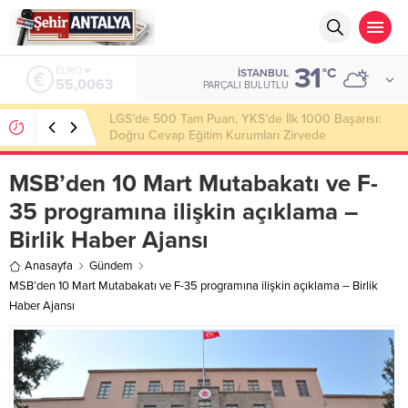
31
ALTIN
°C
İSTANBUL
6.543,59
PARÇALI BULUTLU
Latif Albayrak’tan Bursa Erzurum Dernekleri
Federasyonu İçin 25 Maddelik Büyük Vizyon
MSB’den 10 Mart Mutabakatı ve F-
35 programına ilişkin açıklama –
Birlik Haber Ajansı
Anasayfa
Gündem
MSB’den 10 Mart Mutabakatı ve F-35 programına ilişkin açıklama – Birlik
Haber Ajansı