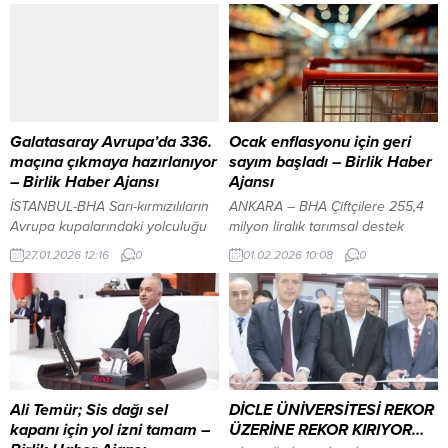
Galatasaray Avrupa’da 336.
Ocak enflasyonu için geri
maçına çıkmaya hazırlanıyor
sayım başladı – Birlik Haber
– Birlik Haber Ajansı
Ajansı
İSTANBUL-BHA Sarı-kırmızılıların
ANKARA – BHA Çiftçilere 255,4
Avrupa kupalarındaki yolculuğu
milyon liralık tarımsal destek
1956-57 sezonuna dayanıyor. O
ödemesi bugün hesaplara
27.01.2026 12:16
0
01.02.2026 10:08
0
tarihten bu yana farklı UEFA
yatırılıyor İçeriği Görüntüle YAZI
organizasyonlarında 37 farklı
ARASI REKLAM ALANI Tüketici
ülkeden 113 farklı takım ile
Fiyat Endeksi (TÜFE), 2025 yılı
karşılaşan Galatasaray, toplamda
Aralık ayında bir önceki aya göre
335 maçta yer aldı. Bu kapsamda
yüzde 0,89 artış kaydetmişti.
takımın kupalardaki performansı
Endeks, bir önceki yılın aralık
şöyle: YAZI ARASI REKLAM ALANI
ayına göre ve yıllık bazda yüzde
Galatasaray, Fatih Karagümrük
30,89 seviyesinde
Ali Temür; Sis dağı sel
DİCLE ÜNİVERSİTESİ REKOR
deplasmanında İçeriği Görüntüle
gerçekleşirken,...
kapanı için yol izni tamam –
ÜZERİNE REKOR KIRIYOR…
119 galibiyet ...