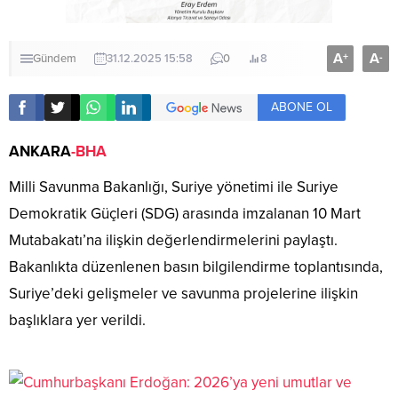
A
A
+
-
Gündem
31.12.2025 15:58
0
8
ABONE OL
ANKARA
-BHA
Milli Savunma Bakanlığı, Suriye yönetimi ile Suriye
Demokratik Güçleri (SDG) arasında imzalanan 10 Mart
Mutabakatı’na ilişkin değerlendirmelerini paylaştı.
Bakanlıkta düzenlenen basın bilgilendirme toplantısında,
Suriye’deki gelişmeler ve savunma projelerine ilişkin
başlıklara yer verildi.