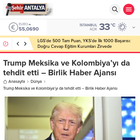
33
ALTIN
°C
İSTANBUL
6.525,39
AÇIK
Latif Albayrak’tan Bursa Erzurum Dernekleri
Federasyonu İçin 25 Maddelik Büyük Vizyon
Trump Meksika ve Kolombiya’yı da
tehdit etti – Birlik Haber Ajansı
Anasayfa
Dünya
Trump Meksika ve Kolombiya’yı da tehdit etti – Birlik Haber Ajansı