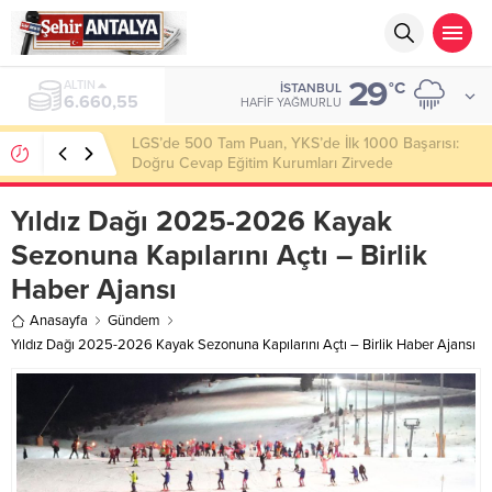
29
ALTIN
°C
İSTANBUL
6.660,55
HAFIF YAĞMURLU
LGS’de 500 Tam Puan, YKS’de İlk 1000 Başarısı:
Doğru Cevap Eğitim Kurumları Zirvede
Yıldız Dağı 2025-2026 Kayak
Sezonuna Kapılarını Açtı – Birlik
Haber Ajansı
Anasayfa
Gündem
Yıldız Dağı 2025-2026 Kayak Sezonuna Kapılarını Açtı – Birlik Haber Ajansı