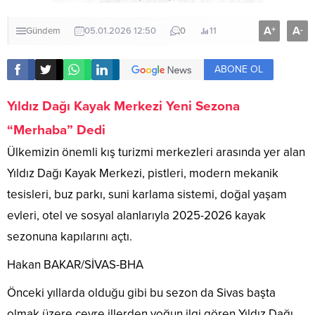
A
A
+
-
Gündem
05.01.2026 12:50
0
11
ABONE OL
Yıldız Dağı
Kayak Merkezi Yeni Sezona
“Merhaba” Dedi
Ülkemizin önemli kış turizmi merkezleri arasında yer alan
Yıldız Dağı Kayak Merkezi, pistleri, modern mekanik
tesisleri, buz parkı, suni karlama sistemi, doğal yaşam
evleri, otel ve sosyal alanlarıyla 2025-2026 kayak
sezonuna kapılarını açtı.
Hakan BAKAR/SİVAS-BHA
Önceki yıllarda olduğu gibi bu sezon da Sivas başta
olmak üzere çevre illerden yoğun ilgi gören Yıldız Dağı