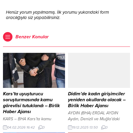
Henüz yorum yapılmamış. İlk yorumu yukarıdaki form
aracılığıyla siz yapabilirsiniz.
Benzer Konular
Kars’ta uyuşturucu
Didim’de kadın girişimciler
soruşturmasında kamu
yeniden okullarda olacak –
görevlisi tutuklandı – Birlik
Birlik Haber Ajansı
Haber Ajansı
AYDIN (BHA) ERDAL AYDIN
KARS – BHA Kars’ta kamu
Aydın, Denizli ve Muğla’daki
personeli operasyonla gözaltına
vakıflar yol haritasını belirledi
04.02.2026 16:42
0
19.12.2025 13:50
0
alındı İçeriği Görüntüle YAZI
İçeriği Görüntüle YAZI ARASI