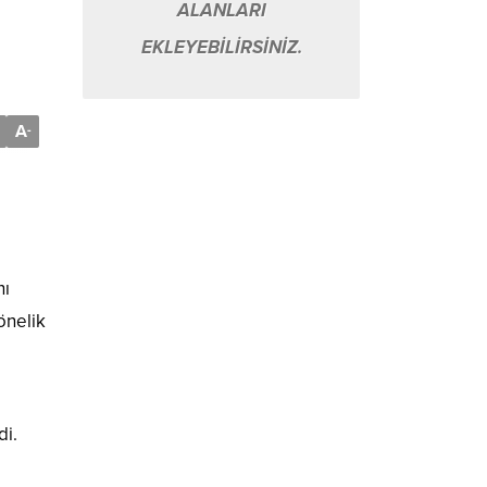
ALANLARI
EKLEYEBİLİRSİNİZ.
A
-
nı
yönelik
di.