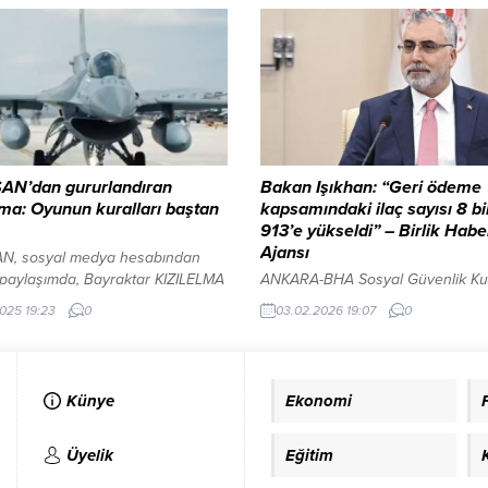
mayla hem Türkiye kamuoyuna
katılacağı program, 14 Aralık Paz
 Türk ve İslam dünyasına güçlü
Kocatepe Kültür Merkezi’nde
ğrıda bulundu. Konuşmasında
gerçekleştirilecek. İlber Ortaylı
 sorumluluğa, milli kimliğe,
konuşmacı olarak yer alacak Etkin
 ve küresel adaletsizliklere dikkat
moderatörlüğünü Prof. Dr. Yusuf
.
Halaçoğlu üstlenecek. Programda
Prof. Dr. Ahmet Bican Ercilasun, Pr
İlber...
AN’dan gururlandıran
Bakan Işıkhan: “Geri ödeme
ma: Oyunun kuralları baştan
kapsamındaki ilaç sayısı 8 bi
913’e yükseldi” – Birlik Habe
Ajansı
N, sosyal medya hesabından
 paylaşımda, Bayraktar KIZILELMA
ANKARA-BHA Sosyal Güvenlik K
rmuna entegre edilen MURAD
(SGK) ile Sağlık Bilimleri Üniversite
2025 19:23
0
03.02.2026 19:07
0
ktif Elektronik Taramalı Dizi)
Ankara Üniversitesi ve Türkiye Sa
Radarı’nın hava muharebe
Enstitüleri Başkanlığı (TÜSEB) ar
lerini değiştirdiğini vurguladı.
genel sağlık sigortası uygulamala
mda şu ifadeler yer aldı
sağlık politikalarına yönelik işbirliğ
Künye
Ekonomi
ktar KIZILELMA’ya entegre edilen
kapsayan “Sağlık Politikaları ve
N MURAD AESA Burun Radarı ile
Finansmanı İşbirliği Protokolü” im
kuralları baştan yazıldı! Aynı
Protokol, SGK Başkanlığı’nda
Üyelik
Eğitim
 gelişmeye, üretmeye, hep daha
düzenlenen törenle hayata geçiril