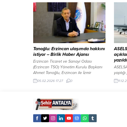
tüketim tarihleri, uygun saklama koşulları
açıkla
ve hijyen kuralları titizlikle inceleniyor.
hem de
Özellikle yurtlarda öğrencilere sunulan
bir ça
her öğünden numune alınması ve bu
tarihsel
numunelerin mevzuata uygun şekilde
üretime
muhafaza edilip edilmediği kontrol
çeken..
edilirken, işletme...
Tanoğlu: Erzincan ulaşımda hakkını
ASELS
istiyor – Birlik Haber Ajansı
açıkla
yazıldı
Erzincan Ticaret ve Sanayi Odası
(Erzincan TSO) Yönetim Kurulu Başkanı
ASELSA
Ahmet Tanoğlu, Erzincan ile İzmir
yaptığı
arasında doğrudan uçuş
platfo
05.02.2026 17:27
0
11.12.
bulunmamasının hem kent ekonomisi
AESA (A
hem de vatandaşlar açısından ciddi bir
Burun 
mağduriyet oluşturduğunu belirterek,
dinamik
direkt seferlerin bir an önce başlatılması
Paylaşı
çağrısında bulundu. ERZİNCAN – BHA
:”Bayra
Tanoğlu, Erzincan’ın üretim, ihracat ve
ASELSA
istihdam kapasitesine dikkat...
oyunun 
azimle