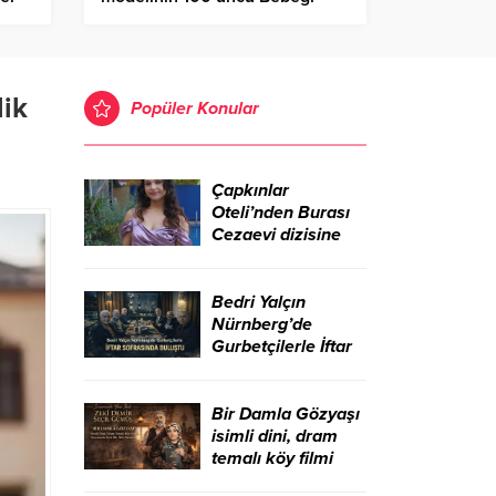
ailesiyle buluştu – Birlik Haber
Ajansı
lik
Popüler Konular
Çapkınlar
Oteli’nden Burası
Cezaevi dizisine
Bedri Yalçın
Nürnberg’de
Gurbetçilerle İftar
Sofrasında Buluştu
Bir Damla Gözyaşı
isimli dini, dram
temalı köy filmi
sinemada yeni bir