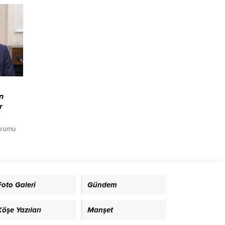
ar günü
liğin
 ayrıca
of. Dr.
n
r
urumu
si,
ğlık
asında
rı ve
ini
Foto Galeri
Gündem
zalandı.
Köşe Yazıları
Manşet
di.