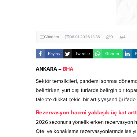
Gündem
06.01.2026 13:36
0
4
Paylaş
Tweetle
Gönder
P
ANKARA –
BHA
Sektör temsilcileri, pandemi sonrası dönemd
belirtirken, yurt dışı turlarda belirgin bir to
talepte dikkat çekici bir artış yaşandığı ifade 
Rezervasyon hacmi yaklaşık üç kat artt
2026 sezonuna yönelik erken rezervasyon hacm
Otel ve konaklama rezervasyonlarında ise yıl s