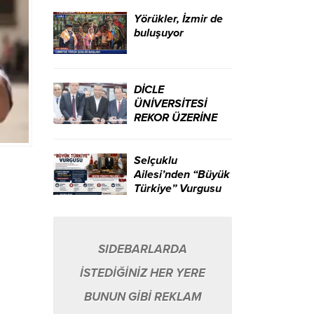
ikili yarattı.
Yörükler, İzmir de
buluşuyor
DİCLE
ÜNİVERSİTESİ
REKOR ÜZERİNE
REKOR KIRIYOR…
Selçuklu
Ailesi’nden “Büyük
Türkiye” Vurgusu
SIDEBARLARDA
İSTEDİĞİNİZ HER YERE
BUNUN GİBİ REKLAM