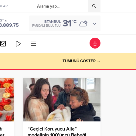
NLAR
31
IST
°C
İSTANBUL
3.889,75
PARÇALI BULUTLU
vede
TÜMÜNÜ GÖSTER →
ı:
“Geçici Koruyucu Aile”
ber
modelinin 100’üncü Bebeği