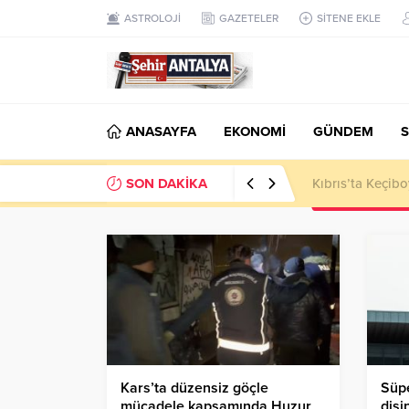
ASTROLOJİ
GAZETELER
SİTENE EKLE
ANASAYFA
EKONOMİ
GÜNDEM
S
SON DAKİKA
LGS’de 500 Tam 
Kars’ta düzensiz göçle
Süpe
mücadele kapsamında Huzur
disi