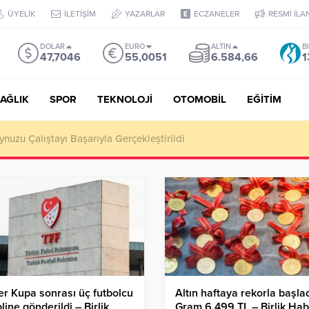
ÜYELİK
İLETİŞİM
YAZARLAR
ECZANELER
RESMİ İLA
DOLAR
EURO
ALTIN
B
47,7046
55,0051
6.584,66
1
AĞLIK
SPOR
TEKNOLOJİ
OTOMOBİL
EĞİTİM
Puan, YKS’de İlk 1000 Başarısı: Doğru Cevap Eğitim Kurumları Zir
r Kupa sonrası üç futbolcu
Altın haftaya rekorla başlad
pline gönderildi – Birlik
Gram 6.499 TL – Birlik Ha