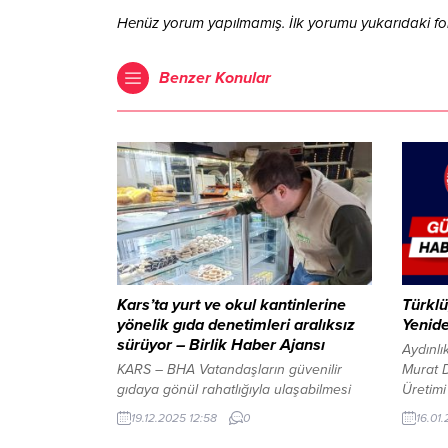
Henüz yorum yapılmamış. İlk yorumu yukarıdaki form 
Benzer Konular
Kars’ta yurt ve okul kantinlerine
Türklü
yönelik gıda denetimleri aralıksız
Yenide
sürüyor – Birlik Haber Ajansı
Aydınlı
KARS – BHA Vatandaşların güvenilir
Murat D
gıdaya gönül rahatlığıyla ulaşabilmesi
Üretimi
amacıyla 7 gün 24 saat esasına göre
Aydınlı
19.12.2025 12:58
0
16.01
sürdürülen denetimlerde; ürünlerin son
Murat D