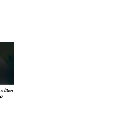
: İlber
ya
rin