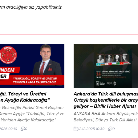
aracılığıyla siz yapabilirsiniz.
ğü, Töreyi ve Üretimi
Ankara’da Türk dili buluşması
n Ayağa Kaldıracağız”
Ortaylı başkentlilerle bir ara
geliyor – Birlik Haber Ajansı
k Geleceğin Partisi Genel Başkanı
anacı Aygip: “Türklüğü, Töreyi ve
ANKARA-BHA Ankara Büyükşehir
 Yeniden Ayağa Kaldıracağız”
Belediyesi, Dünya Türk Dili Ailesi
k Geleceğin Partisi Genel Başkanı
Günü’ne özel kapsamlı bir etkinlik
.2026 02:10
0
12.12.2025 10:39
0
anacı Aygip, yaptığı kapsamlı
düzenliyor. Alanında uzman isimle