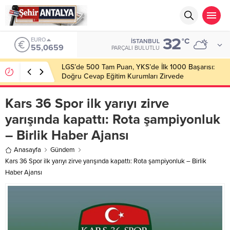
32
ALTIN
°C
İSTANBUL
6.521,17
PARÇALI BULUTLU
Latif Albayrak’tan Bursa Erzurum Dernekleri
Federasyonu İçin 25 Maddelik Büyük Vizyon
Kars 36 Spor ilk yarıyı zirve
yarışında kapattı: Rota şampiyonluk
– Birlik Haber Ajansı
Anasayfa
Gündem
Kars 36 Spor ilk yarıyı zirve yarışında kapattı: Rota şampiyonluk – Birlik
Haber Ajansı