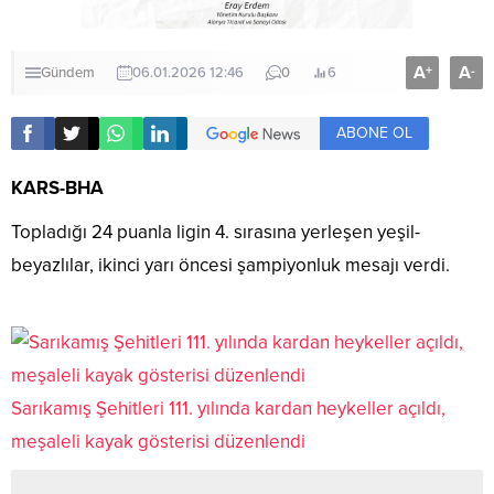
A
A
+
-
Gündem
06.01.2026 12:46
0
6
ABONE OL
KARS-BHA
Topladığı 24 puanla ligin 4. sırasına yerleşen yeşil-
beyazlılar, ikinci yarı öncesi şampiyonluk mesajı verdi.
Sarıkamış Şehitleri 111. yılında kardan heykeller açıldı,
meşaleli kayak gösterisi düzenlendi