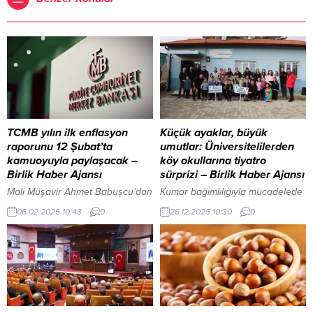
TCMB yılın ilk enflasyon
Küçük ayaklar, büyük
raporunu 12 Şubat’ta
umutlar: Üniversitelilerden
kamuoyuyla paylaşacak –
köy okullarına tiyatro
Birlik Haber Ajansı
sürprizi – Birlik Haber Ajansı
Mali Müşavir Ahmet Babuşcu’dan
Kumar bağımlılığıyla mücadelede
Danıştay Hamlesi: “Kimsenin
Isparta’dan güçlü adım İçeriği
06.02.2026 10:43
0
26.12.2025 10:30
0
Stepnesi Olmayacağız!” İçeriği
Görüntüle YAZI ARASI REKLAM
Görüntüle YAZI ARASI REKLAM
ALANI ISPARTA – BHA Isparta
ALANI ANKARA – BHA TCMB
Uygulamalı Bilimler Üniversitesi
tarafından yapılan duyuruya
(ISUBÜ) Keçiborlu Meslek
göre, Merkez Bankası Başkanı
Yüksekokulu ve Havacılık
Fatih Karahan, “Enflasyon
Topluluğu öğrencileri, Saracık
Raporu 2026-I”in tanıtımı
İlkokulu ile Ardıçlı İlkokulu’nda