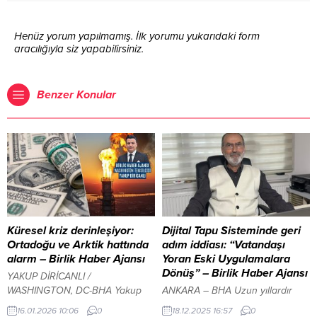
Henüz yorum yapılmamış. İlk yorumu yukarıdaki form
aracılığıyla siz yapabilirsiniz.
Benzer Konular
Küresel kriz derinleşiyor:
Dijital Tapu Sisteminde geri
Ortadoğu ve Arktik hattında
adım iddiası: “Vatandaşı
alarm – Birlik Haber Ajansı
Yoran Eski Uygulamalara
Dönüş” – Birlik Haber Ajansı
YAKUP DİRİCANLI /
WASHINGTON, DC-BHA Yakup
ANKARA – BHA Uzun yıllardır
Diricanlı, ABD’nin hem
Tapu Kadastro Genel Müdürlüğü
16.01.2026 10:06
0
18.12.2025 16:57
0