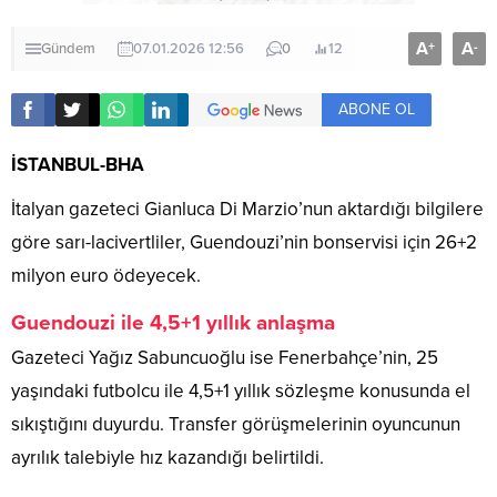
A
A
+
-
Gündem
07.01.2026 12:56
0
12
ABONE OL
İSTANBUL-BHA
İtalyan gazeteci Gianluca Di Marzio’nun aktardığı bilgilere
göre sarı-lacivertliler, Guendouzi’nin bonservisi için 26+2
milyon euro ödeyecek.
Guendouzi ile 4,5+1 yıllık anlaşma
Gazeteci Yağız Sabuncuoğlu ise Fenerbahçe’nin, 25
yaşındaki futbolcu ile 4,5+1 yıllık sözleşme konusunda el
sıkıştığını duyurdu. Transfer görüşmelerinin oyuncunun
ayrılık talebiyle hız kazandığı belirtildi.