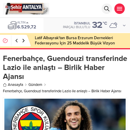
32
ALTIN
°C
İSTANBUL
6.529,72
PARÇALI BULUTLU
Latif Albayrak’tan Bursa Erzurum Dernekleri
Federasyonu İçin 25 Maddelik Büyük Vizyon
Fenerbahçe, Guendouzi transferinde
Lazio ile anlaştı – Birlik Haber
Ajansı
Anasayfa
Gündem
Fenerbahçe, Guendouzi transferinde Lazio ile anlaştı – Birlik Haber Ajansı