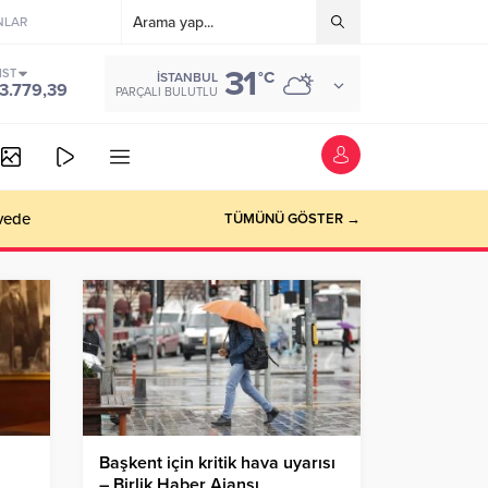
NLAR
31
IST
°C
İSTANBUL
3.779,39
PARÇALI BULUTLU
vede
TÜMÜNÜ GÖSTER →
Başkent için kritik hava uyarısı
– Birlik Haber Ajansı