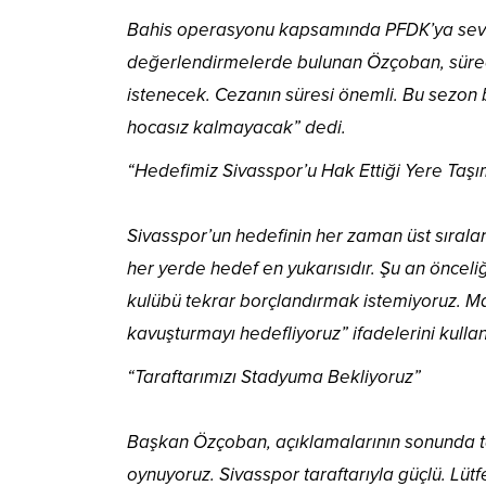
Bahis operasyonu kapsamında PFDK’ya sevk 
değerlendirmelerde bulunan Özçoban, süreci
istenecek. Cezanın süresi önemli. Bu sezon
hocasız kalmayacak” dedi.
“Hedefimiz Sivasspor’u Hak Ettiği Yere Taş
Sivasspor’un hedefinin her zaman üst sıral
her yerde hedef en yukarısıdır. Şu an önceli
kulübü tekrar borçlandırmak istemiyoruz. Ma
kavuşturmayı hedefliyoruz” ifadelerini kullan
“Taraftarımızı Stadyuma Bekliyoruz”
Başkan Özçoban, açıklamalarının sonunda t
oynuyoruz. Sivasspor taraftarıyla güçlü. Lütf