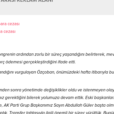
 ARASI REKLAM ALANI
a cezası
renin ardından zorlu bir süreç yaşandığını belirterek, me
ç ödemesi gerçekleştirdiğini ifade etti.
rcandığını vurgulayan Özçoban, önümüzdeki hafta itibarıyla bu
en sonra yönetimde değişiklikler oldu ve istenmeyen olay
z gerektiğini bilerek yolumuza devam ettik. Eski başkanlar
te, AK Parti Grup Başkanımız Sayın Abdullah Güler başta ol
ık. Transfer tahtasıyla ilgili önemli bir süreç yürüttük. Bug