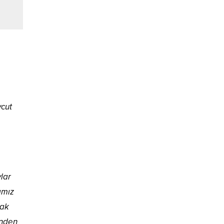
vcut
lar
ımız
mak
ünden