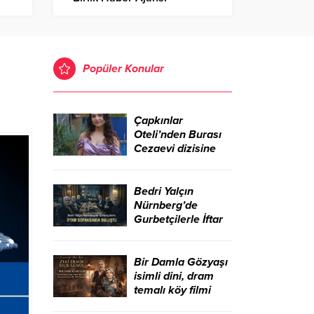
Popüler Konular
Çapkınlar
Oteli’nden Burası
Cezaevi dizisine
Bedri Yalçın
Nürnberg’de
Gurbetçilerle İftar
Sofrasında Buluştu
Bir Damla Gözyaşı
isimli dini, dram
temalı köy filmi
sinemada yeni bir