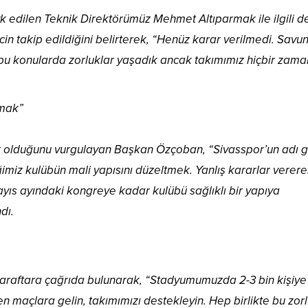
edilen Teknik Direktörümüz Mehmet Altıparmak ile ilgili d
n takip edildiğini belirterek, “Henüz karar verilmedi. Sav
 bu konularda zorluklar yaşadık ancak takımımız hiçbir zama
ımak”
ar olduğunu vurgulayan Başkan Özçoban, “Sivasspor’un adı 
ğimiz kulübün mali yapısını düzeltmek. Yanlış kararlar verer
yıs ayındaki kongreye kadar kulübü sağlıklı bir yapıya
dı.
araftara çağrıda bulunarak, “Stadyumumuzda 2-3 bin kişiye
en maçlara gelin, takımımızı destekleyin. Hep birlikte bu zor