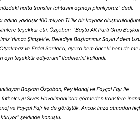
üzdeki hafta transfer tahtasını açmayı planlıyoruz” dedi.
ı adına yaklaşık 100 milyon TL’lik bir kaynak oluşturulduğun
isimlere teşekkür etti. Özçoban, “Başta AK Parti Grup Başka
limiz Yılmaz Şimşek’e, Belediye Başkanımız Sayın Adem Uzu
tyakmaz ve Erdal Sarılar’a, ayrıca hem önceki hem de me
ı ayrı teşekkür ediyorum” ifadelerini kullandı.
yanıtlayan Başkan Özçoban, Rey Manaj ve Fayçal Fajr ile
en futbolcuyu Sivas Havalimanı’nda görmeden transfere ina
naj ve Fayçal Fajr ile de görüştük. Ancak imza atmadan hiç
ktiriyor” şeklinde konuştu.