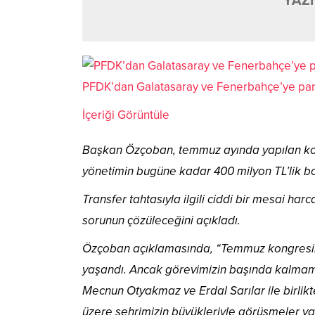
YAZI
PFDK’dan Galatasaray ve Fenerbahçe’ye par
İçeriği Görüntüle
Başkan Özçoban, temmuz ayında yapılan kong
yönetimin bugüne kadar 400 milyon TL’lik bor
Transfer tahtasıyla ilgili ciddi bir mesai ha
sorunun çözüleceğini açıkladı.
Özçoban açıklamasında, “Temmuz kongresind
yaşandı. Ancak görevimizin başında kalmamı
Mecnun Otyakmaz ve Erdal Sarılar ile birlik
üzere şehrimizin büyükleriyle görüşmeler yapt