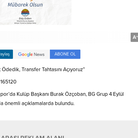
A
+
ABONE OL
aylaş
Ödedik, Transfer Tahtasını Açıyoruz”
sspor’da Kulüp Başkanı Burak Özçoban, BG Grup 4 Eylül
a önemli açıklamalarda bulundu.