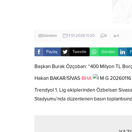
Gündem
17.01.2026 11:20
0
4
Paylaş
Tweetle
Gönder
P
Başkan Burak Özçoban: “400 Milyon TL Borç 
Hakan BAKAR/SİVAS
-BHA
Trendyol 1. Lig ekiplerinden Özbelsan Siva
Stadyumu’nda düzenlenen basın toplantısınd