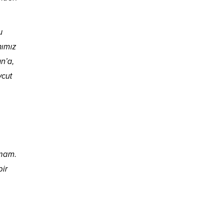
u
nımız
n’a,
vcut
nmam.
bir