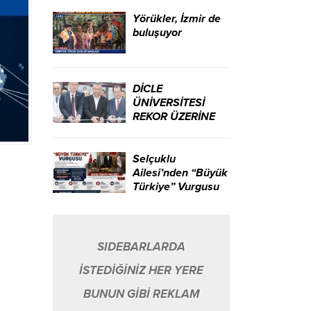
ikili yarattı.
Yörükler, İzmir de
buluşuyor
DİCLE
ÜNİVERSİTESİ
REKOR ÜZERİNE
REKOR KIRIYOR…
Selçuklu
Ailesi’nden “Büyük
Türkiye” Vurgusu
SIDEBARLARDA
İSTEDİĞİNİZ HER YERE
BUNUN GİBİ REKLAM