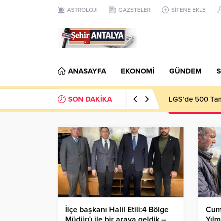
ASTROLOJİ
GAZETELER
SİTENE EKLE
ANASAYFA
EKONOMİ
GÜNDEM
S
SON DAKİKA
LGS’de 500 Tam 
İlçe başkanı Halil Etili:4 Bölge
Cum
Müdürü ile bir araya geldik –
Yılm