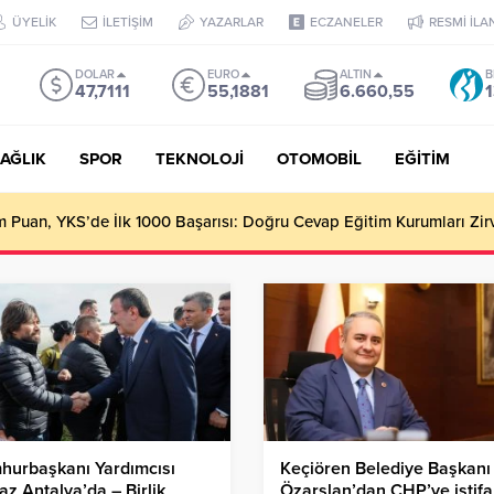
ÜYELİK
İLETİŞİM
YAZARLAR
ECZANELER
RESMİ İLA
DOLAR
EURO
ALTIN
B
47,7111
55,1881
6.660,55
1
AĞLIK
SPOR
TEKNOLOJİ
OTOMOBİL
EĞİTİM
Puan, YKS’de İlk 1000 Başarısı: Doğru Cevap Eğitim Kurumları Zir
hurbaşkanı Yardımcısı
Keçiören Belediye Başkanı
az Antalya’da – Birlik
Özarslan’dan CHP’ye istifa