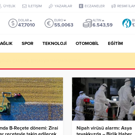
ÜYELİK
İLETİŞİM
YAZARLAR
ECZANELER
RESMİ İLA
DOLAR
EURO
ALTIN
B
47,7010
55,0063
6.543,59
1
AĞLIK
SPOR
TEKNOLOJİ
OTOMOBİL
EĞİTİM
Puan, YKS’de İlk 1000 Başarısı: Doğru Cevap Eğitim Kurumları Zir
mda B-Reçete dönemi: Zirai
Nipah virüsü alarmı: Asya
lar reçeteyle takip edilecek
teyakkuzda – Birlik Haber