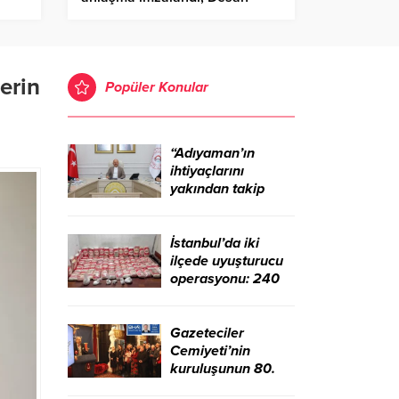
Tersanesinden Büyük Başarı –
Birlik Haber Ajansı
erin
Popüler Konular
“Adıyaman’ın
ihtiyaçlarını
yakından takip
ediyoruz” – Birlik
Haber Ajansı
İstanbul’da iki
ilçede uyuşturucu
operasyonu: 240
kilo sentetik
madde ele geçirildi
– Birlik Haber
Gazeteciler
Ajansı
Cemiyeti’nin
kuruluşunun 80.
yılı ve Çalışan