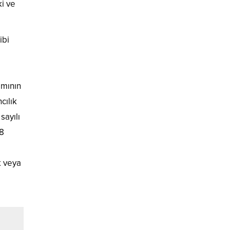
ki ve
ibi
amının
cılık
sayılı
18
k veya