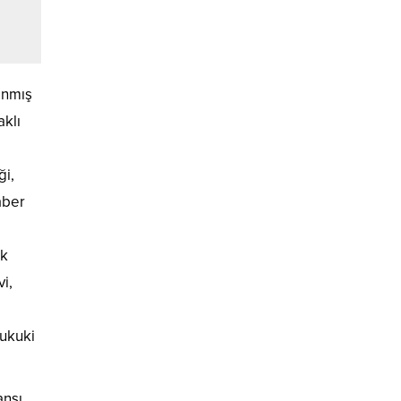
anmış
aklı
ği,
aber
ak
i,
hukuki
ansı