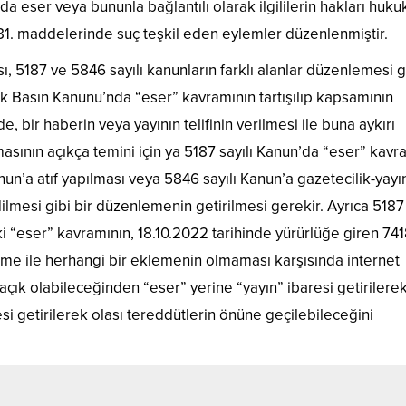
a eser veya bununla bağlantılı olarak ilgililerin hakları huku
81. maddelerinde suç teşkil eden eylemler düzenlenmiştir.
, 5187 ve 5846 sayılı kanunların farklı alanlar düzenlemesi g
ak Basın Kanunu’nda “eser” kavramının tartışılıp kapsamının
e, bir haberin veya yayının telifinin verilmesi ile buna aykırı
asının açıkça temini için ya 5187 sayılı Kanun’da “eser” kavr
n’a atıf yapılması veya 5846 sayılı Kanun’a gazetecilik-yayın
lmesi gibi bir düzenlemenin getirilmesi gerekir. Ayrıca 5187 
 “eser” kavramının, 18.10.2022 tarihinde yürürlüğe giren 74
me ile herhangi bir eklemenin olmaması karşısında internet
açık olabileceğinden “eser” yerine “yayın” ibaresi getirilere
esi getirilerek olası tereddütlerin önüne geçilebileceğini