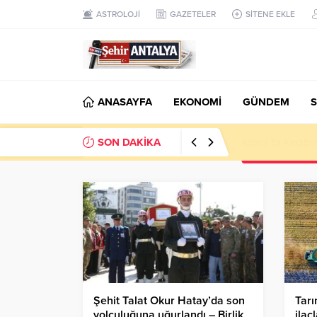
ASTROLOJİ
GAZETELER
SİTENE EKLE
ANASAYFA
EKONOMİ
GÜNDEM
S
SON DAKİKA
LGS’de 500 Tam 
Şehit Talat Okur Hatay’da son
Tarı
yolculuğuna uğurlandı – Birlik
ilaç