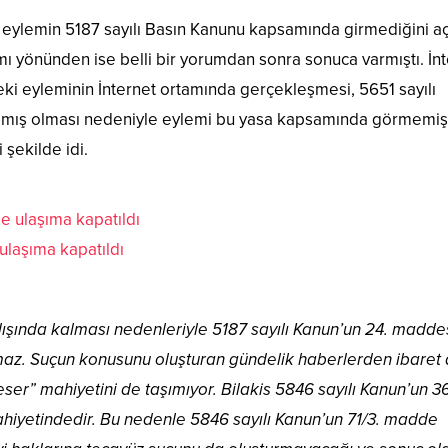
, eylemin 5187 sayılı Basın Kanunu kapsamında girmediğini a
ı yönünden ise belli bir yorumdan sonra sonuca varmıştı. İn
i eyleminin İnternet ortamında gerçekleşmesi, 5651 sayılı
mamış olması nedeniyle eylemi bu yasa kapsamında görmemişt
 şekilde idi.
 ulaşıma kapatıldı
i dışında kalması nedenleriyle 5187 sayılı Kanun’un 24. madd
az. Suçun konusunu oluşturan gündelik haberlerden ibaret 
eser” mahiyetini de taşımıyor. Bilakis 5846 sayılı Kanun’un 36
iyetindedir. Bu nedenle 5846 sayılı Kanun’un 71/3. madde