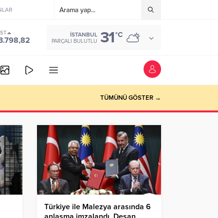
NLAR
31
IST
°C
İSTANBUL
3.798,82
PARÇALI BULUTLU
vede
TÜMÜNÜ GÖSTER →
Türkiye ile Malezya arasında 6
anlaşma imzalandı, Desan