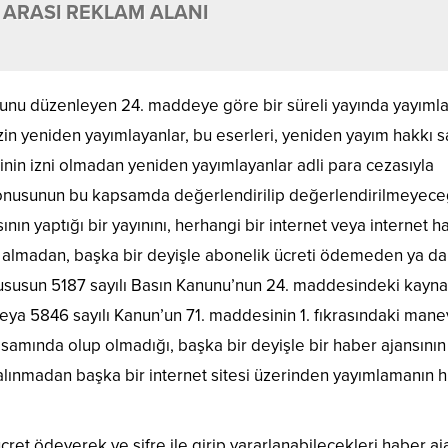
 ARASI REKLAM ALANI
unu düzenleyen 24. maddeye göre bir süreli yayında yayıml
in yeniden yayımlayanlar, bu eserleri, yeniden yayım hakkı s
inin izni olmadan yeniden yayımlayanlar adli para cezasıyla
fi konusunun bu kapsamda değerlendirilip değerlendirilmeyece
nın yaptığı bir yayınını, herhangi bir internet veya internet h
zin almadan, başka bir deyişle abonelik ücreti ödemeden ya da
ususun 5187 sayılı Basın Kanunu’nun 24. maddesindeki kayn
a 5846 sayılı Kanun’un 71. maddesinin 1. fıkrasındaki manev
psamında olup olmadığı, başka bir deyişle bir haber ajansının
in alınmadan başka bir internet sitesi üzerinden yayımlamanın 
ret ödeyerek ve şifre ile girip yararlanabilecekleri haber aj