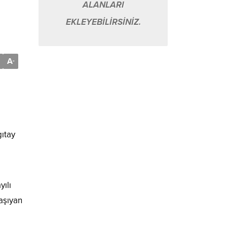
ALANLARI
EKLEYEBİLİRSİNİZ.
A
-
gıtay
ılı
aşıyan