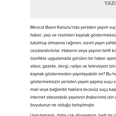
YAZI
Mevcut Basın Kanunu’nda yeniden yayım suç
haber, yazı ve resimleri kaynak göstermeksiz
tutulmuş olmasına rağmen, süreli yayın sahib
cezalandırılırlar. Haberin veya yayının teli
özellikle uygulamada görülen bir haber ajansı
sitesi, gazete, dergi, radyo ve televizyon i
kaynak göstermeden yayınlayabilir mi? Bu h
göstermeksizin yeniden yayım yapma suçu vey
mali veya bağlantılı haklara tecavüz suçu ka
internet sitesindeki yayınının (haberinin) iz
boyutunun ne olduğu tartışılmıştır.
Uygulamada, daha çok abonelerin, belli bir üc