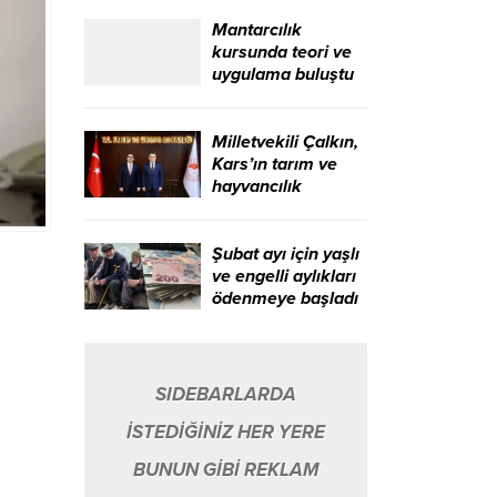
Gazeteciler Günü
kutlandı – Birlik
Mantarcılık
Haber Ajansı
kursunda teori ve
uygulama buluştu
Milletvekili Çalkın,
Kars’ın tarım ve
hayvancılık
alanındaki sorun
ve taleplerini
gündeme taşıdı –
Şubat ayı için yaşlı
Birlik Haber Ajansı
ve engelli aylıkları
ödenmeye başladı
– Birlik Haber
Ajansı
SIDEBARLARDA
İSTEDİĞİNİZ HER YERE
BUNUN GİBİ REKLAM