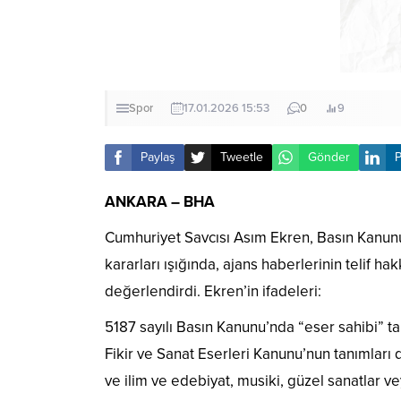
Spor
17.01.2026 15:53
0
9
Paylaş
Tweetle
Gönder
P
ANKARA – BHA
Cumhuriyet Savcısı Asım Ekren, Basın Kanunu,
kararları ışığında, ajans haberlerinin telif h
değerlendirdi. Ekren’in ifadeleri:
5187 sayılı Basın Kanunu’nda “eser sahibi” ta
Fikir ve Sanat Eserleri Kanunu’nun tanımları
ve ilim ve edebiyat, musiki, güzel sanatlar ve