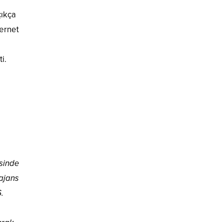
çıkça
ternet
i.
esinde
ajans
.