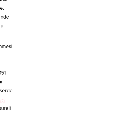
e,
ğinde
su
enmesi
651
un
eserde
.
[2]
süreli