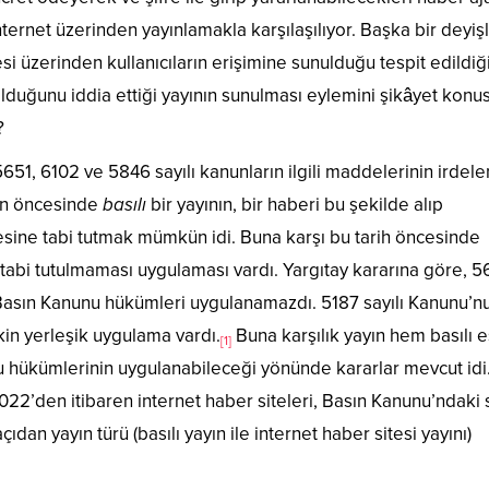
nternet üzerinden yayınlamakla karşılaşılıyor. Başka bir deyişl
esi üzerinden kullanıcıların erişimine sunulduğu tespit edildi
 olduğunu iddia ettiği yayının sunulması eylemini şikâyet konu
?
651, 6102 ve 5846 sayılı kanunların ilgili maddelerinin irdel
nun öncesinde
basılı
bir yayının, bir haberi bu şekilde alıp
esine tabi tutmak mümkün idi. Buna karşı bu tarih öncesinde
a tabi tutulmaması uygulaması vardı. Yargıtay kararına göre, 5
Basın Kanunu hükümleri uygulanamazdı. 5187 sayılı Kanunu’n
şkin yerleşik uygulama vardı.
Buna karşılık yayın hem basılı 
[1]
u hükümlerinin uygulanabileceği yönünde kararlar mevcut idi
.2022’den itibaren internet haber siteleri, Basın Kanunu’ndaki 
dan yayın türü (basılı yayın ile internet haber sitesi yayını)