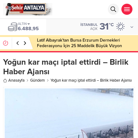
31
ALTIN
°C
İSTANBUL
6.488,95
AÇIK
Latif Albayrak’tan Bursa Erzurum Dernekleri
Federasyonu İçin 25 Maddelik Büyük Vizyon
Yoğun kar maçı iptal ettirdi – Birlik
Haber Ajansı
Anasayfa
Gündem
Yoğun kar maçı iptal ettirdi – Birlik Haber Ajansı