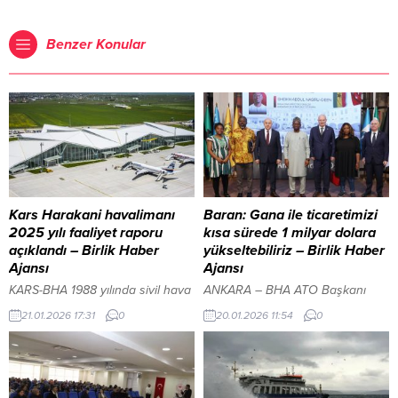
Benzer Konular
Kars Harakani havalimanı
Baran: Gana ile ticaretimizi
2025 yılı faaliyet raporu
kısa sürede 1 milyar dolara
açıklandı – Birlik Haber
yükseltebiliriz – Birlik Haber
Ajansı
Ajansı
KARS-BHA 1988 yılında sivil hava
ANKARA – BHA ATO Başkanı
trafiğine açılan Kars Harakani
Baran’ın görüşmede
21.01.2026 17:31
0
20.01.2026 11:54
0
Havalimanı, 1.795 metre rakımıyla
Büyükelçi’nin ziyaretinden
Türkiye’nin en yüksek rakımlı
duyduğu memnuniyeti dile
ikinci havalimanı olma özelliğini
getirerek, Türkiye ile Gana
sürdürüyor. Şehir merkezine 6
arasındaki ilişkilerin karşılıklı
kilometre mesafede bulunan
saygı ve dostluk temelinde