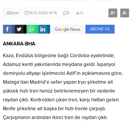
A
A
+
-
Spor
19.01.2026 16:16
0
12
ABONE OL
ANKARA-BHA
Kaza, Endülüs bölgesine bağlı Cordoba eyaletinde,
Adamuz kenti yakınlarında meydana geldi. İspanyol
demiryolu altyapı işletmecisi Adif’in açıklamasına göre,
Malaga’dan Madrid’e sefer yapan Iryo şirketine ait
yüksek hızlı tren henüz belirlenemeyen bir nedenle
raydan çıktı. Kontrolden çıkan tren, karşı hattan gelen
Renfe şirketine ait başka bir hızlı trenle çarpıştı.
Çarpışmanın ardından ikinci tren de raydan çıktı.