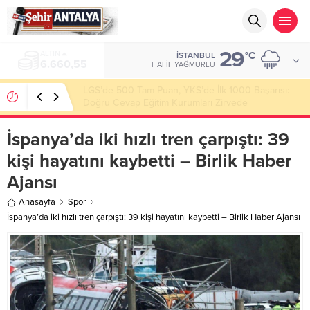
29
ALTIN
°C
İSTANBUL
6.660,55
HAFIF YAĞMURLU
LGS’de 500 Tam Puan, YKS’de İlk 1000 Başarısı:
Doğru Cevap Eğitim Kurumları Zirvede
İspanya’da iki hızlı tren çarpıştı: 39
kişi hayatını kaybetti – Birlik Haber
Ajansı
Anasayfa
Spor
İspanya’da iki hızlı tren çarpıştı: 39 kişi hayatını kaybetti – Birlik Haber Ajansı