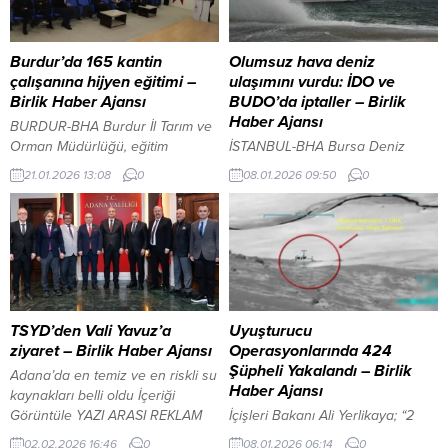
havalimanı, Kars’ın yanı sıra
geliştiğini söyledi.
Ardahan ve çevre ilçelere de
Cumhurbaşkanı Recep Tayyip
hizmet vererek bölgesel
Erdoğan’ın 2016 yılında Gana’ya
Burdur’da 165 kantin
Olumsuz hava deniz
ulaşımda önemli bir noktada yer
ziyaret gerçekleştirdiğini
çalışanına hijyen eğitimi –
ulaşımını vurdu: İDO ve
alıyor. 2025 yılı boyunca
hatırlatan Baran, ziyaretin, iki
Birlik Haber Ajansı
BUDO’da iptaller – Birlik
havalimanından...
ülke ilişkilerine stratejik bir boyut
Haber Ajansı
BURDUR-BHA Burdur İl Tarım ve
ve ivme kazandırdığını ifade etti.
Orman Müdürlüğü, eğitim
İSTANBUL-BHA Bursa Deniz
Ticarette carette...
kurumlarındaki gıda arzının
Otobüsleri’nin internet sitesinde
21.01.2026 13:08
0
08.01.2026 09:50
0
denetim ve güvenliği için
yer alan duyuruya göre, gün
düğmeye bastı. “Okul
içinde yapılması planlanan birçok
Kantinlerine Dair Özel Hijyen
sefer gerçekleştirilemeyecek.
Kuralları Yönetmeliği”
Buna göre; YAZI ARASI REKLAM
kapsamında düzenlenen eğitim, İl
ALANI 07.00 ve 09.30 Bursa
Müdürlüğü toplantı salonunda
(Mudanya) – İstanbul (Kabataş),
geniş bir katılımla tamamlandı.
08.00 ve 11.30 İstanbul (Kabataş)
Gıda güvenilirliğinin masaya
– Bursa (Mudanya) seferleri iptal
TSYD’den Vali Yavuz’a
Uyuşturucu
yatırıldığı toplantıda, öğrenci
edildi. Aynı gerekçeyle;...
ziyaret – Birlik Haber Ajansı
Operasyonlarında 424
sağlığını korumaya yönelik
Şüpheli Yakalandı – Birlik
Adana’da en temiz ve en riskli su
operasyonel süreçler aktarıldı.
Haber Ajansı
kaynakları belli oldu İçeriği
Burdur’lu öğrenciler salda...
Görüntüle YAZI ARASI REKLAM
İçişleri Bakanı Ali Yerlikaya; “2
ALANI ADANA-BHA TSYD Adana
haftada 63 ilde uyuşturucu
02.02.2026 16:46
0
08.01.2026 06:14
0