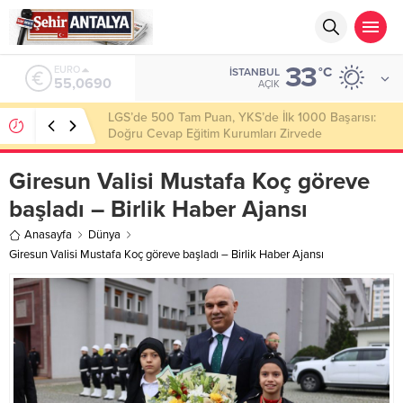
33
ALTIN
°C
İSTANBUL
6.525,39
AÇIK
Latif Albayrak’tan Bursa Erzurum Dernekleri
Federasyonu İçin 25 Maddelik Büyük Vizyon
Giresun Valisi Mustafa Koç göreve
başladı – Birlik Haber Ajansı
Anasayfa
Dünya
Giresun Valisi Mustafa Koç göreve başladı – Birlik Haber Ajansı