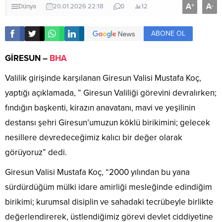
A
A
+
-
Dünya
20.01.2026 22:18
0
12
ABONE OL
GİRESUN –
BHA
Valilik girişinde karşılanan Giresun Valisi Mustafa Koç,
yaptığı açıklamada, ” Giresun Valiliği görevini devralırken;
fındığın başkenti, kirazın anavatanı, mavi ve yeşilinin
destansı şehri Giresun’umuzun köklü birikimini; gelecek
nesillere devredeceğimiz kalıcı bir değer olarak
görüyoruz” dedi.
Giresun Valisi Mustafa Koç, “2000 yılından bu yana
sürdürdüğüm mülki idare amirliği mesleğinde edindiğim
birikimi; kurumsal disiplin ve sahadaki tecrübeyle birlikte
değerlendirerek, üstlendiğimiz görevi devlet ciddiyetine