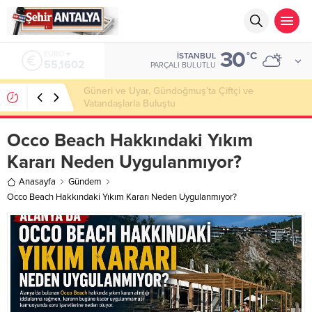
30
ALTIN
°C
İSTANBUL
6.684,84
PARÇALI BULUTLU
Kıbrıs’ta Keçiboynuzu Çalıştayı Başarıyla
Gerçekleştirildi
Occo Beach Hakkındaki Yıkım
Kararı Neden Uygulanmıyor?
Anasayfa
Gündem
Occo Beach Hakkındaki Yıkım Kararı Neden Uygulanmıyor?