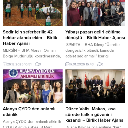
Sedir için seferberlik: 42
Yılbaşı pazarı geliri eğitime
hektar alanda ekim – Birlik
dönüştü – Birlik Haber Ajansı
Haber Ajansı
ISPARTA – BHA Kılınç: “Ücrette
MERSİN – BHA Mersin Orman
dengesizlik bitmeli, kamuda
Bölge Müdürlüğü koordinesinde,
adalet sağlanmalı” İçeriği
Tarsus Orman İşletme Müdürlüğü
Görüntüle YAZI ARASI REKLAM
26.12.2025 10:51
0
17.01.2026 15:43
0
ve Başoluk Orman İşletme Şefliği
ALANI TOBB Isparta Kadın
tarafından Toros sedirlerinin
Girişimciler Kurulu (KGK)
geleceği için önemli bir çalışma
tarafından organize edilen
hayata geçirildi. Sedir
Girişimci Kadınlar Yılbaşı Pazarı
gençleştirme sahalarında
etkinliğinden elde edilen stant
yürütülen çalışma kapsamında 42
gelirleriyle, Eğirdir İrfan Kaynak
hektarlık alanda yaklaşık 15 ton
Ortaokulu’na Bilişim Teknolojileri
karpelli sedir tohumu toprakla
Sınıfı kazandırıldı. Oluşturulan
Alanya ÇYDD den anlamlı
Düzce Valisi Makas, kısa
buluşturuldu. Karpelli sedir
sınıfa, Isparta 32 Spor’un eski
etkinlik
sürede halkın güvenini
tohumu ekim programına;
teknik direktörü...
kazandı – Birlik Haber Ajansı
Alanya ÇYDD den anlamlı etkinlik
Orman...
ÇYDD Alanya şubesi 8 Mart
Düzce Kaynaşlı’da eğitime “kar”