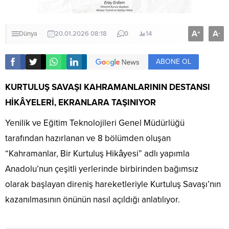
A
A
+
-
Dünya
20.01.2026 08:18
0
14
ABONE OL
KURTULUŞ SAVAŞI KAHRAMANLARININ DESTANSI
HİKÂYELERİ, EKRANLARA TAŞINIYOR
Yenilik ve Eğitim Teknolojileri Genel Müdürlüğü
tarafından hazırlanan ve 8 bölümden oluşan
“Kahramanlar, Bir Kurtuluş Hikâyesi” adlı yapımla
Anadolu’nun çeşitli yerlerinde birbirinden bağımsız
olarak başlayan direniş hareketleriyle Kurtuluş Savaşı’nın
kazanılmasının önünün nasıl açıldığı anlatılıyor.