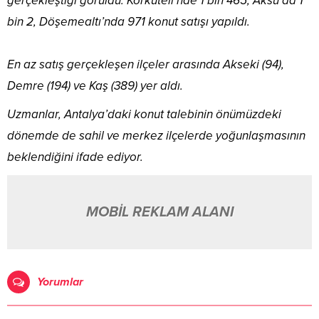
gerçekleştiği görüldü. Korkuteli’nde 1 bin 465, Aksu’da 1
bin 2, Döşemealtı’nda 971 konut satışı yapıldı.
En az satış gerçekleşen ilçeler arasında Akseki (94),
Demre (194) ve Kaş (389) yer aldı.
Uzmanlar, Antalya’daki konut talebinin önümüzdeki
dönemde de sahil ve merkez ilçelerde yoğunlaşmasının
beklendiğini ifade ediyor.
MOBİL REKLAM ALANI
Yorumlar