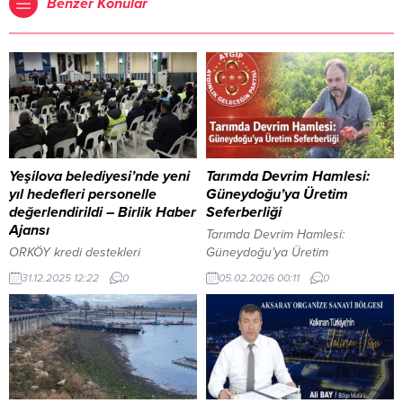
Benzer Konular
Yeşilova belediyesi’nde yeni
Tarımda Devrim Hamlesi:
yıl hedefleri personelle
Güneydoğu’ya Üretim
değerlendirildi – Birlik Haber
Seferberliği
Ajansı
Tarımda Devrim Hamlesi:
ORKÖY kredi destekleri
Güneydoğu’ya Üretim
meyvesini vermeye başladı
Seferberliği **Aydınlık Geleceğin
31.12.2025 12:22
0
05.02.2026 00:11
0
İçeriği Görüntüle YAZI ARASI
Partisi Güneydoğu Anadolu’dan
REKLAM ALANI BURDUR – BHA
Sorumlu Genel Başkan Yardımcısı
Burdur Yeşilova Belediyesi, 2025
Ali Yeşiloğlu: “Toprağı Olana da
yılının son personel toplantısını
Olmayana da Üretim Kapısını
Belediye Başkanı’nın
Açıyoruz”** HABER / ANALİZYAZI
başkanlığında, tüm personelin
ARASI REKLAM ALANI Türkiye’nin
katılımıyla gerçekleştirdi.
tarımda yaşadığı kriz, gıda