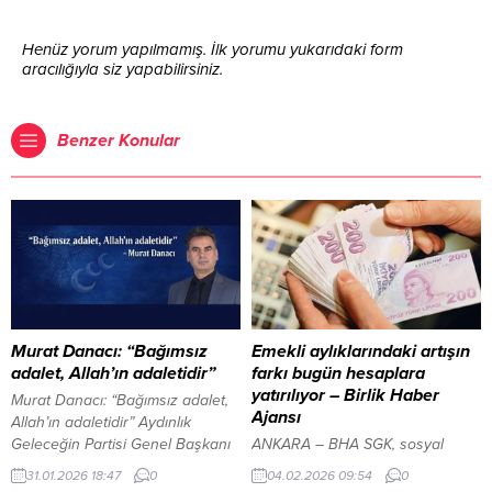
Henüz yorum yapılmamış. İlk yorumu yukarıdaki form
aracılığıyla siz yapabilirsiniz.
Benzer Konular
Murat Danacı: “Bağımsız
Emekli aylıklarındaki artışın
adalet, Allah’ın adaletidir”
farkı bugün hesaplara
yatırılıyor – Birlik Haber
Murat Danacı: “Bağımsız adalet,
Ajansı
Allah’ın adaletidir” Aydınlık
Geleceğin Partisi Genel Başkanı
ANKARA – BHA SGK, sosyal
Murat Danacı, bugün yaptığı
medya hesapları üzerinden
31.01.2026 18:47
0
04.02.2026 09:54
0
açıklamada bağımsız adalet
yaptığı duyuruda, emekli