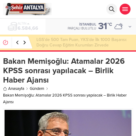
31
ALTIN
°C
İSTANBUL
6.584,66
PARÇALI BULUTLU
LGS’de 500 Tam Puan, YKS’de İlk 1000 Başarısı:
Doğru Cevap Eğitim Kurumları Zirvede
Bakan Memişoğlu: Atamalar 2026
KPSS sonrası yapılacak – Birlik
Haber Ajansı
Anasayfa
Gündem
Bakan Memişoğlu: Atamalar 2026 KPSS sonrası yapılacak – Birlik Haber
Ajansı