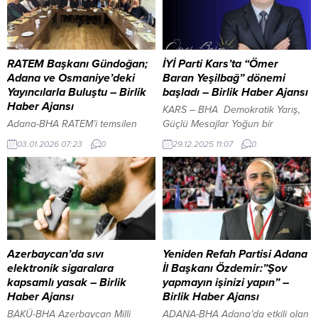
RATEM Başkanı Gündoğan;
İYİ Parti Kars’ta “Ömer
Adana ve Osmaniye’deki
Baran Yeşilbağ” dönemi
Yayıncılarla Buluştu – Birlik
başladı – Birlik Haber Ajansı
Haber Ajansı
KARS – BHA ​ Demokratik Yarış,
Adana-BHA RATEM’i temsilen
Güçlü Mesajlar Yoğun bir
toplantıda; RATEM Başkanı Vedat
katılımla gerçekleşen kongre,
03.01.2026 07:23
0
29.12.2025 11:07
0
Gündoğan, Yönetim Kurulu Üyesi
birlik ve beraberlik havasında
Muzaffer Taş, Bilim ve Teknik
geçti. Yapılan oylama sonucunda
Kurulu Üyesi İsmail Hüyüklü,
Ömer Baran Yeşilbağ 178 oy
Haysiyet Kurulu Üyesi Özkan
alırken, rakibi Ayşe Tarlak Yılmaz
Ürkmez, Denetim Kurulu Üyeleri
139 oyda kaldı. 7 oyun geçersiz
Celal Ordu ve Çetin Ulucan ile
sayıldığı seçimlerin ardından
RATEM Adana İl Temsilcisi Ayfun
sonuçlar alkışlarla karşılandı.
Kaplan yer aldı. “Eksikleri Birlikte
Kars Nuri Paşa Yurdu’nda
Azerbaycan’da sıvı
Yeniden Refah Partisi Adana
Gidereceğiz” Toplantıda konuşan
Beslenme Hizmeti mercek...
elektronik sigaralara
İl Başkanı Özdemir:”Şov
RATEM Başkanı...
kapsamlı yasak – Birlik
yapmayın işinizi yapın” –
Haber Ajansı
Birlik Haber Ajansı
BAKÜ-BHA Azerbaycan Milli
ADANA-BHA Adana’da etkili olan