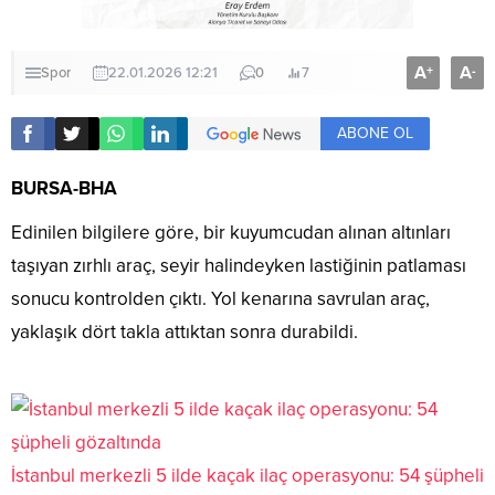
A
A
+
-
Spor
22.01.2026 12:21
0
7
ABONE OL
BURSA-BHA
Edinilen bilgilere göre, bir kuyumcudan alınan altınları
taşıyan zırhlı araç, seyir halindeyken lastiğinin patlaması
sonucu kontrolden çıktı. Yol kenarına savrulan araç,
yaklaşık dört takla attıktan sonra durabildi.
İstanbul merkezli 5 ilde kaçak ilaç operasyonu: 54 şüpheli