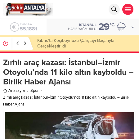
29
ALTIN
°C
İSTANBUL
6.660,55
HAFIF YAĞMURLU
LGS’de 500 Tam Puan, YKS’de İlk 1000 Başarısı:
Doğru Cevap Eğitim Kurumları Zirvede
Zırhlı araç kazası: İstanbul–İzmir
Otoyolu’nda 11 kilo altın kayboldu –
Birlik Haber Ajansı
Anasayfa
Spor
Zırhlı araç kazası: İstanbul–İzmir Otoyolu’nda 11 kilo altın kayboldu – Birlik
Haber Ajansı