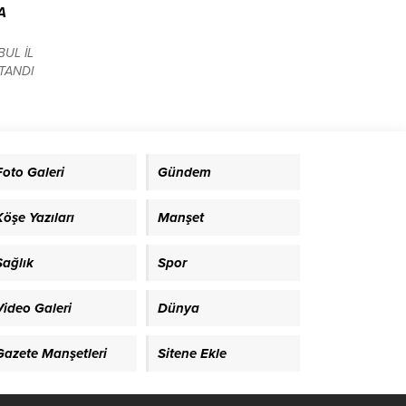
A
BUL İL
TANDI
atlanma
r
ti
karar
dolu
Foto Galeri
Gündem
larak
rliği
Köşe Yazıları
Manşet
Sağlık
Spor
Video Galeri
Dünya
Gazete Manşetleri
Sitene Ekle