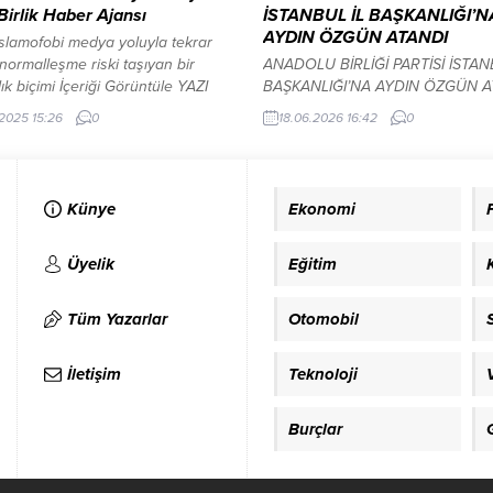
 Birlik Haber Ajansı
İSTANBUL İL BAŞKANLIĞI’N
AYDIN ÖZGÜN ATANDI
İslamofobi medya yoluyla tekrar
 normalleşme riski taşıyan bir
ANADOLU BİRLİĞİ PARTİSİ İSTAN
lık biçimi İçeriği Görüntüle YAZI
BAŞKANLIĞI’NA AYDIN ÖZGÜN A
 REKLAM ALANI ANKARA – BHA
Anadolu Birliği Partisi’nde teşkil
.2025 15:26
0
18.06.2026 16:42
0
uğu günden bu yana Türkiye
çalışmaları kapsamında önemli bi
teşkilatlanma çalışmalarında sona
görevlendirme gerçekleştirildi. Par
n Anahtar Parti, anketlerde artan
Genel Merkezi tarafından alınan 
ını üye sayısına da yansıtarak
doğrultusunda Aydın Özgün, Ana
Künye
Ekonomi
 barajını aşarak örgütlenme
Birliği Partisi İstanbul İl Başkanı o
ortaya koydu. Toplumun...
göreve getirildi. Atama, Anadolu Bi
Partisi Teşkilat Başkan Yardımcısı
Üyelik
Eğitim
Mustafa Buğrahan Dalcıoğlu ile
Marmara Bölge...
Tüm Yazarlar
Otomobil
İletişim
Teknoloji
Burçlar