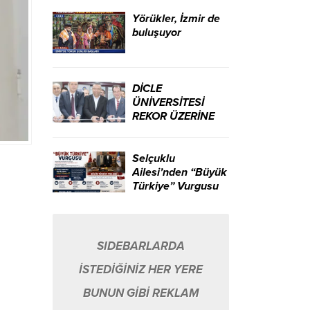
ikili yarattı.
Yörükler, İzmir de
buluşuyor
DİCLE
ÜNİVERSİTESİ
REKOR ÜZERİNE
REKOR KIRIYOR…
Selçuklu
Ailesi’nden “Büyük
Türkiye” Vurgusu
SIDEBARLARDA
İSTEDİĞİNİZ HER YERE
BUNUN GİBİ REKLAM