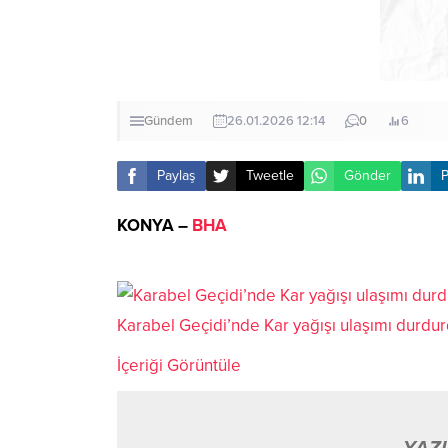
Gündem
26.01.2026 12:14
0
6
Paylaş
Tweetle
Gönder
P
KONYA –
BHA
Karabel Geçidi’nde Kar yağışı ulaşımı durdu
İçeriği Görüntüle