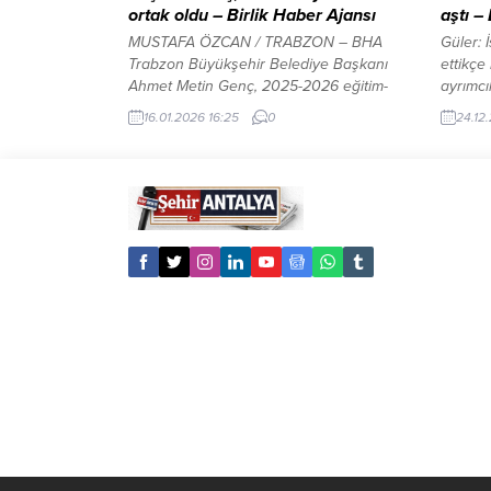
ortak oldu – Birlik Haber Ajansı
aştı –
MUSTAFA ÖZCAN / TRABZON – BHA
Güler: 
Trabzon Büyükşehir Belediye Başkanı
ettikçe
Ahmet Metin Genç, 2025-2026 eğitim-
ayrımcı
öğretim dönemi yarıyıl tatili dolayısıyla
ARASI
16.01.2026 16:25
0
24.12
Ortahisar ilçesinde bulunan Ahmet Saka
Kuruld
İlkokulu’nda düzenlenen karne dağıtım
geneli 
törenine katıldı. Törende ayrıca Trabzon
yaklaşa
Valisi Tahir Şahin, İl Milli Eğitim Müdürü
oy oran
Hasan Uygun, Ortahisar İlçe Milli Eğitim
100 bin
Müdürü Cemil Karakaş ile...
gücünü 