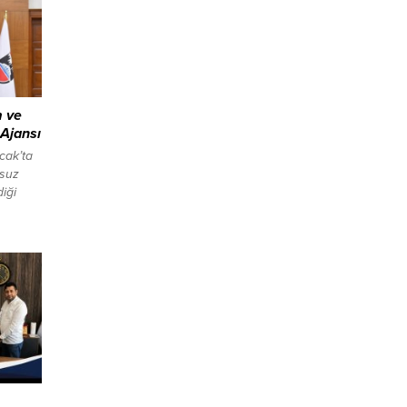
m ve
 Ajansı
cak’ta
msuz
iği
nginin
ğu
enişehir
. Bu
aliliği
, kentte