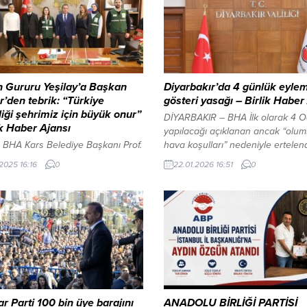
n Gururu Yeşilay’a Başkan
Diyarbakır’da 4 günlük eyle
’den tebrik: “Türkiye
gösteri yasağı – Birlik Haber
iliği şehrimiz için büyük onur”
DİYARBAKIR – BHA İlk olarak 4 O
ik Haber Ajansı
yapılacağı açıklanan ancak “olu
BHA ​Kars Belediye Başkanı Prof.
hava koşulları” nedeniyle ertelend
ken Senger, bağımlılıkla mücadele
bildirilen “Öcalan’a özgürlük” miti
.2025 16:16
0
22.01.2026 16:51
0
al sorumluluk projelerinde
yeni tarihinin 25 Ocak 2026 oldu
 genelinde dev bir başarıya imza
kamuoyuna yansımıştı. Mitingin Y
şilay Kars Şubesi’ni ağırladı. 120
ilçesindeki İstasyon Meydanı’nda
asından sıyrılarak birincilik
yapılmasının planlandığı öğrenildi
na oturan Yeşilay Kars Şube
gelişmelerin ardından Diyarbakır V
ı Gamze İlgar ve beraberindeki
dikkat çeken bir karar aldı. Valilik
yürütülen çalışmalar ve elde
huzur ve güvenliğin...
başarı hakkında...
r Parti 100 bin üye barajını
ANADOLU BİRLİĞİ PARTİSİ