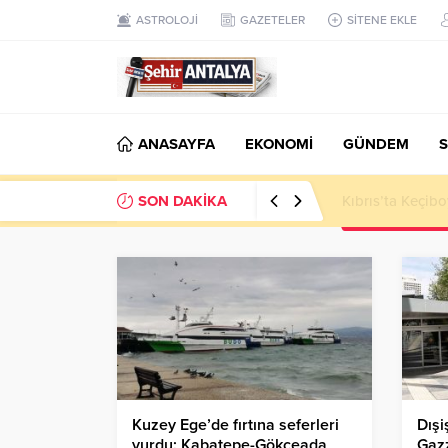
ASTROLOJİ
GAZETELER
SİTENE EKLE
ANASAYFA
EKONOMİ
GÜNDEM
S
SON DAKİKA
LGS’de 500 Tam 
Kuzey Ege’de fırtına seferleri
Dışi
vurdu: Kabatepe-Gökçeada
Gazz