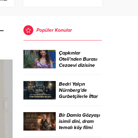
–
Popüler Konular
Çapkınlar
Oteli’nden Burası
Cezaevi dizisine
Bedri Yalçın
Nürnberg’de
Gurbetçilerle İftar
Sofrasında Buluştu
Bir Damla Gözyaşı
isimli dini, dram
temalı köy filmi
sinemada yeni bir