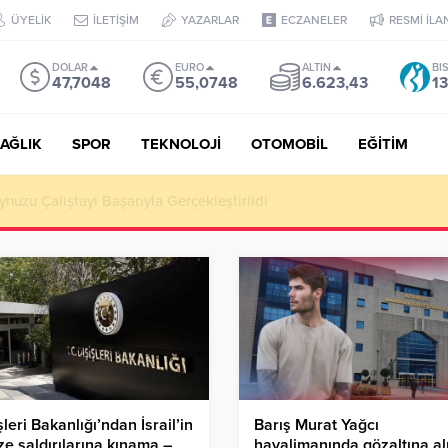
ÜYELİK
İLETİŞİM
YAZARLAR
ECZANELER
RESMİ İLA
DOLAR
EURO
ALTIN
BI
47,7048
55,0748
6.623,43
13
AĞLIK
SPOR
TEKNOLOJİ
OTOMOBİL
EĞİTİM
Puan, YKS’de İlk 1000 Başarısı: Doğru Cevap Eğitim Kurumları Zir
şleri Bakanlığı’ndan İsrail’in
Barış Murat Yağcı
e saldırılarına kınama –
havalimanında gözaltına al