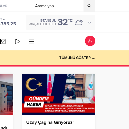
NLAR
32
ST
°C
İSTANBUL
.785,25
PARÇALI BULUTLU
vede
TÜMÜNÜ GÖSTER →
Uzay Çağına Giriyoruz”
ındı