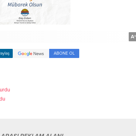
A
+
ABONE OL
aylaş
rdu