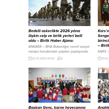
Bedelli askerlikte 2026 yılına
Kars’ı
ilişkin celp ve birlik yerleri belli
Senger
oldu – Birlik Haber Ajansı
birinc
– Birl
ANKARA – BHA Bakanlığın resmî sosyal
medya hesabından yapılan paylaşımda,
KARS – 
bedelli askerlik hizmeti kapsamında
Dr. Ötü
22.01.2026 09:42
0
29.12
2026 yılında askere alınacak
ve sosy
yükümlülerin sınıflandırma işlemlerinin
Türkiye
tamamlandığı belirtilerek, sonuçların e-
atan Ye
Devlet kapısı, askerlik şubeleri ve MSB
şube ar
Mobil Uygulaması üzerinden
koltuğu
öğrenilebileceği ifade edildi. YAZI ARASI
Başkan
REKLAM ALANI
heyet, 
edilen 
Başkan Genç, karne heyecanına
Anahta