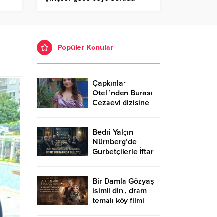
sı
bekledi – Birlik Haber Ajansı
Popüler Konular
Çapkınlar
Oteli’nden Burası
Cezaevi dizisine
Bedri Yalçın
Nürnberg’de
Gurbetçilerle İftar
Sofrasında Buluştu
Bir Damla Gözyaşı
isimli dini, dram
temalı köy filmi
sinemada yeni bir