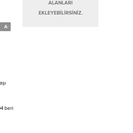
ALANLARI
EKLEYEBİLİRSİNİZ.
A
-
aşı
04 beri