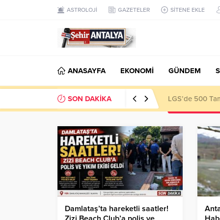
ASTROLOJİ
GAZETELER
SİTENE EKLE
ANASAYFA
EKONOMİ
GÜNDEM
S
SON DAKİKA
LGS’de 500 Tam 
Damlataş’ta hareketli saatler!
Anta
Zizi Beach Club’a polis ve
Hab