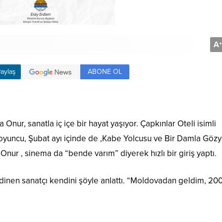
A
+
ABONE OL
aylaş
Onur, sanatla iç içe bir hayat yaşıyor. Çapkınlar Oteli isimli
oyuncu, Şubat ayı içinde de ,Kabe Yolcusu ve Bir Damla Gözy
a Onur , sinema da “bende varım” diyerek hızlı bir giriş yaptı.
dinen sanatçı kendini şöyle anlattı. “Moldovadan geldim, 20