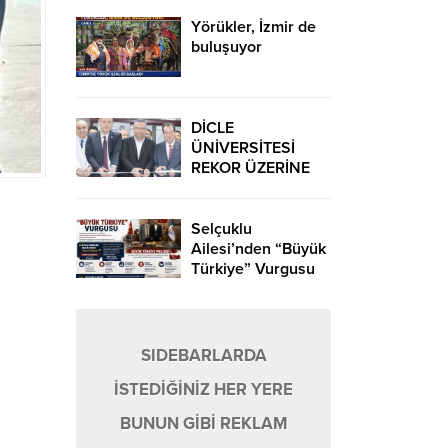
ikili yarattı.
Yörükler, İzmir de
buluşuyor
DİCLE
ÜNİVERSİTESİ
REKOR ÜZERİNE
REKOR KIRIYOR…
Selçuklu
Ailesi’nden “Büyük
Türkiye” Vurgusu
SIDEBARLARDA
İSTEDİĞİNİZ HER YERE
BUNUN GİBİ REKLAM