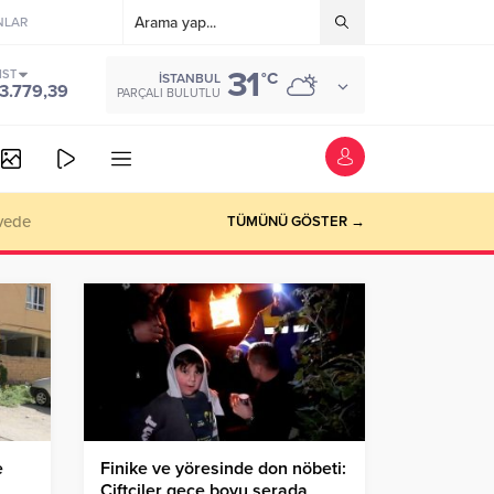
NLAR
31
IST
°C
İSTANBUL
3.779,39
PARÇALI BULUTLU
vede
TÜMÜNÜ GÖSTER →
e
Finike ve yöresinde don nöbeti:
z
Çiftçiler gece boyu serada