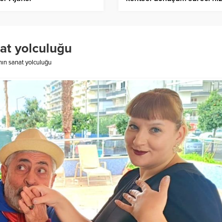
kazandı – Birlik Haber Ajan
nat yolculuğu
nın sanat yolculuğu