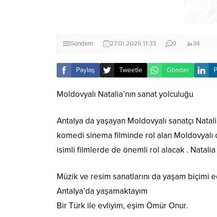
Gündem
27.01.2026 11:33
0
34
Paylaş
Tweetle
Gönder
P
Moldovyalı Natalia’nın sanat yolculuğu
Antalya da yaşayan Moldovyalı sanatçı Natalia 
komedi sinema filminde rol alan Moldovyalı 
isimli filmlerde de önemli rol alacak . Natali
Müzik ve resim sanatlarını da yaşam biçimi e
Antalya’da yaşamaktayım
Bir Türk ile evliyim, eşim Ömür Onur.