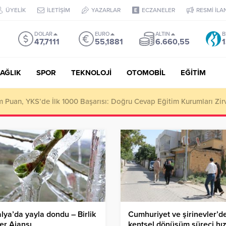
ÜYELİK
İLETİŞİM
YAZARLAR
ECZANELER
RESMİ İLA
DOLAR
EURO
ALTIN
B
47,7111
55,1881
6.660,55
1
AĞLIK
SPOR
TEKNOLOJİ
OTOMOBİL
EĞİTİM
Puan, YKS’de İlk 1000 Başarısı: Doğru Cevap Eğitim Kurumları Zir
lya’da yayla dondu – Birlik
Cumhuriyet ve şirinevler’d
er Ajansı
kentsel dönüşüm süreci hı