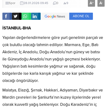
A
A
+
-
Spor
28.01.2026 09:45
0
9
ABONE OL
İSTANBUL-BHA
Yapılan değerlendirmelere göre yurt genelinin parçalı ve
çok bulutlu olacağı tahmin ediliyor. Marmara, Ege, Batı
Akdeniz, İç Anadolu, Doğu Anadolu’nun güney ve batısı
ile Güneydoğu Anadolu’nun yağışlı geçmesi bekleniyor.
Yağışların batı kesimlerde yağmur ve sağanak, doğu
bölgelerde ise karla karışık yağmur ve kar şeklinde
olacağı öngörülüyor.
Malatya, Elazığ, Şırnak, Hakkari, Adıyaman, Diyarbakır ve
Mardin çevreleri ile Şanlıurfa’nın kuzey ilçelerinde yerel
olarak kuvvetli yağış bekleniyor. Doğu Karadeniz’in iç