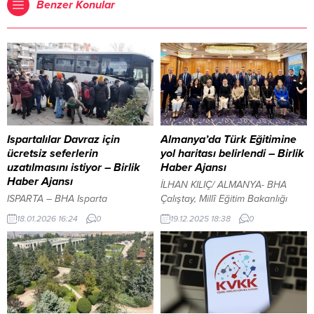
Benzer Konular
Ispartalılar Davraz için
Almanya’da Türk Eğitimine
ücretsiz seferlerin
yol haritası belirlendi – Birlik
uzatılmasını istiyor – Birlik
Haber Ajansı
Haber Ajansı
İLHAN KILIÇ/ ALMANYA- BHA
ISPARTA – BHA Isparta
Çalıştay, Millî Eğitim Bakanlığı
Belediyesi tarafından Davraz
Yükseköğretim ve Yurt Dışı Eğitim
18.01.2026 16:24
0
19.12.2025 18:38
0
Kayak Merkezi’ne çıkmak isteyen
Genel Müdürü Doç. Dr. Ünal
vatandaşlar için ücretsiz otobüs
Eryılmaz’ın açılış konuşmasıyla
seferidüzenlendi. Ancak belediye
başladı. Çalıştaya; Stuttgart
tarafından başlatılan bu
Başkonsolosu Makbule Koçak
uygulamanın yalnızca iki günle
Kaçar, Karlsruhe Başkonsolosu
sınırlı olduğu öğrenildi. Sömestr
Mahmut Niyazi Sezgin,
tatilinin başlamasıyla birlikte
Yükseköğretim ve Yurt Dışı Eğitim