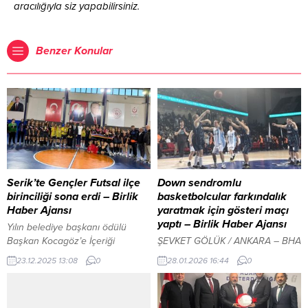
aracılığıyla siz yapabilirsiniz.
Benzer Konular
Serik’te Gençler Futsal ilçe
Down sendromlu
birinciliği sona erdi – Birlik
basketbolcular farkındalık
Haber Ajansı
yaratmak için gösteri maçı
yaptı – Birlik Haber Ajansı
Yılın belediye başkanı ödülü
Başkan Kocagöz’e İçeriği
ŞEVKET GÖLÜK / ANKARA – BHA
Görüntüle YAZI ARASI REKLAM
Down sendromlu sporculardan
23.12.2025 13:08
0
28.01.2026 16:44
0
ALANI ANTALYA-BHA 2025-2026
oluşan ‘Ankara Hayatın Artı Biri
Eğitim-Öğretim Yılı Serik Okul
Spor Kulübü’, Ankara Spor
Sporları Gençler Futsal İlçe
Salonu’nda farkındalık