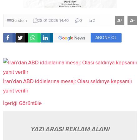
A
A
+
-
Gündem
28.01.2026 14:40
0
2
ABONE OL
İran’dan ABD iddialarına mesaj: Olası saldırıya kapsamlı
yanıt verilir
İçeriği Görüntüle
YAZI ARASI REKLAM ALANI