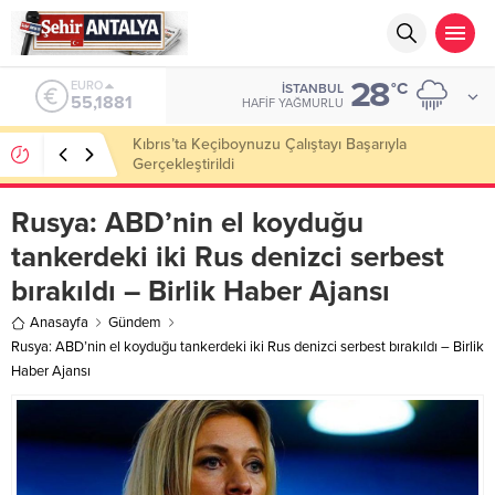
28
ALTIN
°C
İSTANBUL
6.660,55
HAFIF YAĞMURLU
LGS’de 500 Tam Puan, YKS’de İlk 1000 Başarısı:
Doğru Cevap Eğitim Kurumları Zirvede
Rusya: ABD’nin el koyduğu
tankerdeki iki Rus denizci serbest
bırakıldı – Birlik Haber Ajansı
Anasayfa
Gündem
Rusya: ABD’nin el koyduğu tankerdeki iki Rus denizci serbest bırakıldı – Birlik
Haber Ajansı