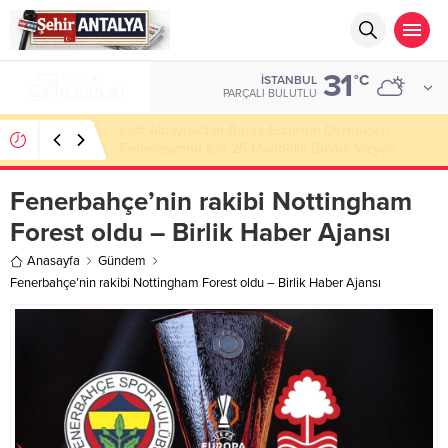
31
ALTIN
°C
İSTANBUL
6.525,81
PARÇALI BULUTLU
Latif Albayrak’tan Bursa Erzurum Dernekleri
Federasyonu İçin 25 Maddelik Büyük Vizyon
Fenerbahçe’nin rakibi Nottingham
Forest oldu – Birlik Haber Ajansı
Anasayfa
Gündem
Fenerbahçe’nin rakibi Nottingham Forest oldu – Birlik Haber Ajansı