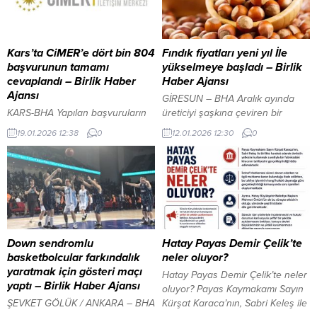
madalyalara adeta ambargo
Beşiktaş’a katılacak Siyah-beyazlı
koydu. ​5 sporcu, 5 altın madalya! ​
kulübün, son görüşmelerin
Zorlu rakiplerine karşı teknik ve
tamamlanmasının ve sağlık
azimleriyle üstünlük sağlayan
kontrollerinin ardından Kristjan
Kars’ta CiMER’e dört bin 804
Fındık fiyatları yeni yıl İle
Karslı karateciler, farklı yaş ve...
Asllani ile sezon sonuna kadar
başvurunun tamamı
yükselmeye başladı – Birlik
kiralık sözleşme imzalaması
cevaplandı – Birlik Haber
Haber Ajansı
bekleniyor. YAZI ARASI REKLAM...
Ajansı
GİRESUN – BHA Aralık ayında
KARS-BHA Yapılan başvuruların
üreticiyi şaşkına çeviren bir
kategorilere göre dağılımı şöyle
fiyatla 240 liraya kadar düşen
19.01.2026 12:38
0
12.01.2026 12:30
0
oldu: Bilgi Edinme Hakkı
fındık fiyatı, yeni yılla birlikte
kapsamında 198 başvuru, İstek
toparlanma sürecine girdi.
kategorisinde bin 536 başvuru,
Haftaya 280 liradan başlayan
Şikâyet başlığı altında 2 bin 953
fiyatlar hafta sonunu 300 liradan
başvuru, Görüş ve öneri
kapattı. Fındık fiyatlarındaki
kapsamında 53 başvuru,
yükseliş üreticiyi memnun
Teşekkür içeren 59 başvuru,
ederken yeni haftanın da
Belirtilmemiş kategorisinde 4
yükselişle başlaması bekleniyor.
Down sendromlu
Hatay Payas Demir Çelik’te
başvuru, “Türkiye Yüzyılı” başlığı
YAZI ARASI REKLAM ALANI
basketbolcular farkındalık
neler oluyor?
altında ise 1 başvuru kayıtlara
Giresun Belediyesi...
yaratmak için gösteri maçı
Hatay Payas Demir Çelik’te neler
geçti. Kars’ta...
yaptı – Birlik Haber Ajansı
oluyor? Payas Kaymakamı Sayın
ŞEVKET GÖLÜK / ANKARA – BHA
Kürşat Karaca’nın, Sabri Keleş ile