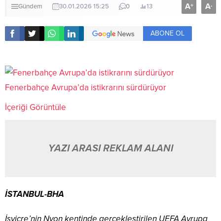
A
A
+
-
Gündem
30.01.2026 15:25
0
13
ABONE OL
Fenerbahçe Avrupa’da istikrarını sürdürüyor
İçeriği Görüntüle
YAZI ARASI REKLAM ALANI
İSTANBUL-BHA
İsviçre’nin Nyon kentinde gerçekleştirilen UEFA Avrupa