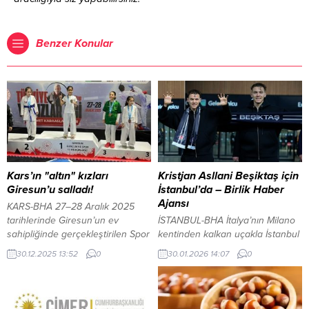
Benzer Konular
Kars’ın "altın" kızları
Kristjan Asllani Beşiktaş için
Giresun’u salladı!
İstanbul’da – Birlik Haber
Ajansı
KARS-BHA ​27–28 Aralık 2025
tarihlerinde Giresun’un ev
İSTANBUL-BHA İtalya’nın Milano
sahipliğinde gerçekleştirilen Spor
kentinden kalkan uçakla İstanbul
Toto Türkiye Yıldızlar Ligi Karate
Havalimanı’na gelen Kristjan
30.12.2025 13:52
0
30.01.2026 14:07
0
Şampiyonası 2. Etap
Asllani’yi kulüp yetkilileri karşıladı.
müsabakalarında Kars rüzgarı
Beşiktaş atkısını boynuna takan
esti. Kars Karate Takımı,
genç futbolcu, havalimanında
sergilediği üstün performansla
“Kartal” pozu verdi. Kiralık olarak