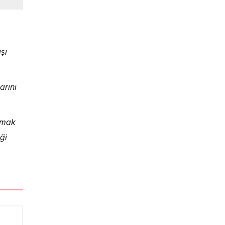
şı
arını
açmak
ği