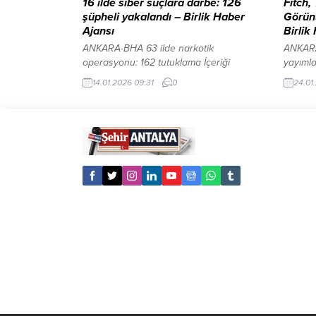
16 ilde siber suçlara darbe: 126
Fitch,
şüpheli yakalandı – Birlik Haber
Görünü
Ajansı
Birlik
ANKARA-BHA 63 ilde narkotik
ANKARA
operasyonu: 162 tutuklama İçeriği
yayıml
Görüntüle YAZI ARASI REKLAM ALANI
görünü
14.01.2026 09:31
0
24.01
Bakan Yerlikaya, sosyal medya
revizyo
hesabından yaptığı açıklamada,
artışın
operasyonların Emniyet Genel
rezervl
Müdürlüğü Siber Suçlarla Mücadele
yaşanan
Daire Başkanlığı ile Mali Suçları
ilave a
Araştırma Kurulu (MASAK)
Açıklam
koordinasyonunda, il emniyet
iyileşm
müdürlüklerine bağlı siber suçlarla
yükümlü
mücadele şube müdürlüklerince
makroek
gerçekleştirildiğini belirtti. Yasa dışı
sürdürü
bahis...