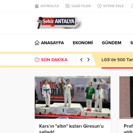
ASTROLOJİ
GAZETELER
SİTENE EKLE
ANASAYFA
EKONOMİ
GÜNDEM
S
SON DAKİKA
LGS’de 500 Tam 
Kars’ın "altın" kızları Giresun’u
Prof
salladı!
yıld