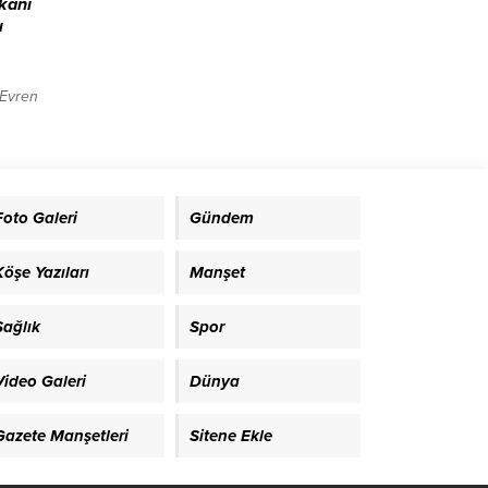
şkanı
ı
 Evren
, Batı
Vatan
önelik
 bir
Foto Galeri
Gündem
söz
an’ı
nliği
Köşe Yazıları
Manşet
Sağlık
Spor
Video Galeri
Dünya
Gazete Manşetleri
Sitene Ekle