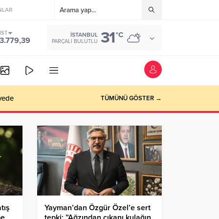
NLAR
31
IST
°C
İSTANBUL
3.779,39
PARÇALI BULUTLU
vede
TÜMÜNÜ GÖSTER →
tış
Yayman’dan Özgür Özel’e sert
be
tepki: ”Ağzından çıkanı kulağın