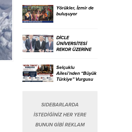
ikili yarattı.
Yörükler, İzmir de
buluşuyor
DİCLE
ÜNİVERSİTESİ
REKOR ÜZERİNE
REKOR KIRIYOR…
Selçuklu
Ailesi’nden “Büyük
Türkiye” Vurgusu
SIDEBARLARDA
İSTEDİĞİNİZ HER YERE
BUNUN GİBİ REKLAM