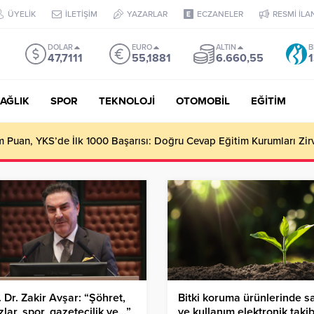
ÜYELİK
İLETİŞİM
YAZARLAR
ECZANELER
RESMİ İLA
DOLAR
EURO
ALTIN
B
47,7111
55,1881
6.660,55
1
AĞLIK
SPOR
TEKNOLOJİ
OTOMOBİL
EĞİTİM
Puan, YKS’de İlk 1000 Başarısı: Doğru Cevap Eğitim Kurumları Zir
. Dr. Zakir Avşar: “Şöhret,
Bitki koruma ürünlerinde sa
ızlar, spor, gazetecilik ve…”
ve kullanım elektronik taki