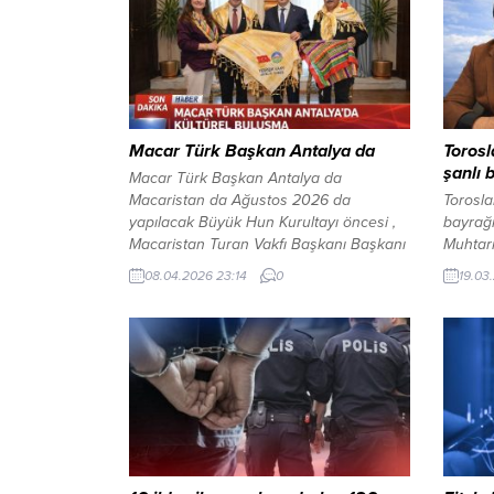
Macar Türk Başkan Antalya da
Torosl
şanlı 
Macar Türk Başkan Antalya da
Macaristan da Ağustos 2026 da
Torosla
yapılacak Büyük Hun Kurultayı öncesi ,
bayrağı
Macaristan Turan Vakfı Başkanı Başkanı
Muhtar
Andras Biro , Yörük Türkmen Vakfı İl
Zaferin
08.04.2026 23:14
0
19.03
Başkanlığının misafiri olarak Antalya ya
Torosla
geldi. VALİ BEYE ZİYARET Etkinliğe ev
hakim 
sahipliği yapan Yörük Türkmen Vakfı
Atatürk
Antalya İl Baskanı Mustafa Tombul şu...
Atatürk
vazgeç
Muhtar.