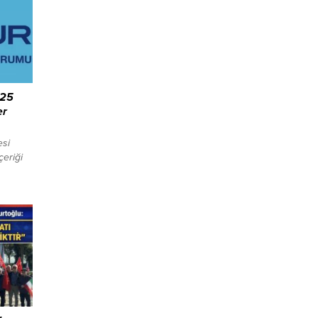
125
er
esi
çeriği
LANI
ğını
üğünden
ndan
le 28
narım