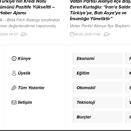
 Türkiye’nin Kredi Notu
Vatan Partisi Alanya İlçe Ba
münü Pozitife Yükseltti –
Evren Kurtoğlu: “İran’a Saldır
 Haber Ajansı
Türkiye’ye, Batı Asya’ya ve
İnsanlığa Yöneliktir”
 – BHA Fitch Ratings tarafından
anan değerlendirme raporunda,
Vatan Partisi Alanya İlçe Başkanı
mde yapılan yukarı yönlü
Kurtoğlu: “İran’a Saldırı Türkiye’ye
.2026 09:27
0
05.03.2026 11:56
0
nun, Eylül 2024’teki not
Asya’ya ve İnsanlığa Yöneliktir” 
dan bu yana Türkiye’nin döviz
Partisi Alanya İlçe Başkanı Evren
erinde beklentilerin üzerinde
Kurtoğlu, ABD ve İsrail’in İran’a y
 artışa ve dış kırılganlıklardaki
başlattığı saldırılarla ilgili kapsamlı
Künye
Ekonomi
zalmaya dayandığı belirtildi.
basın açıklaması yaptı. Kurtoğlu, 
ada, rezervlerin kalitesindeki
konusu askeri girişimin yalnızca İr
e, döviz cinsi koşullu
hedef almadığını, Türkiye’nin güve
Üyelik
Eğitim
lüklerin azalması, görece sıkı
ve bölgesel istikrar açısından...
onomik politikaların
Tüm Yazarlar
Otomobil
lmesi ve belirgin...
İletişim
Teknoloji
Burçlar