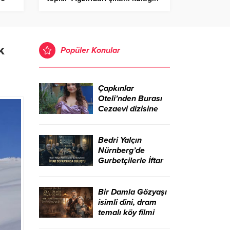
sı
duysun” – Birlik Haber Ajansı
k
Popüler Konular
Çapkınlar
Oteli’nden Burası
Cezaevi dizisine
Bedri Yalçın
Nürnberg’de
Gurbetçilerle İftar
Sofrasında Buluştu
Bir Damla Gözyaşı
isimli dini, dram
temalı köy filmi
sinemada yeni bir