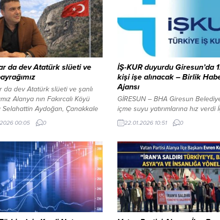
ar da dev Atatürk slüeti ve
İŞ-KUR duyurdu Giresun’da 
bayrağımız
kişi işe alınacak – Birlik Hab
Ajansı
r da dev Atatürk slüeti ve şanlı
mız Alanya nın Fakırcalı Köyü
GİRESUN – BHA Giresun Belediy
ı Selahattin Aydoğan, Çanakkale
içme suyu yatırımlarına hız verdi İ
in yıl 109 . dönümü günü,
Görüntüle YAZI ARASI REKLAM A
.2026 00:05
0
22.01.2026 10:51
0
rın zirvesinde, köye ve bölgeye
Giresun Çalışma ve İş Kurumu İl
bir tepeye on metre boyunda
Müdürlüğü, 125 işçi alımı yapılaca
 slüeti ve dev Türk Bayrağı dikti.
bildirdi. İŞKUR Giresun İl Müdürl
’ün değişmez kırmızı çizgisi ve
yapılan açıklamada, İŞKUR tarafı
ilmezi olduğunu ifade eden
Giresun İl Müftülüğünde 2 Şubat i
..
Kasım tarihleri arasında bakım, o
ve temizlik...