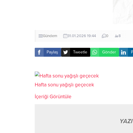
Gündem
31.01.2026 19:44
0
8
Paylaş
Tweetle
Gönder
P
Hafta sonu yağışlı geçecek
İçeriği Görüntüle
YAZI