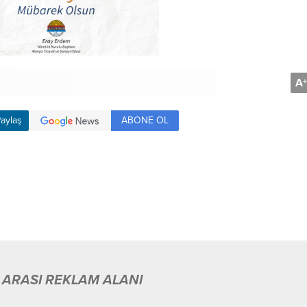
A
+
ABONE OL
aylaş
 ARASI REKLAM ALANI