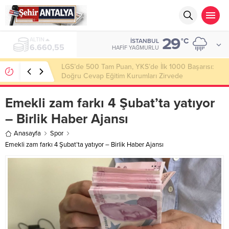
29
ALTIN
°C
İSTANBUL
6.660,55
HAFIF YAĞMURLU
LGS’de 500 Tam Puan, YKS’de İlk 1000 Başarısı:
Doğru Cevap Eğitim Kurumları Zirvede
Emekli zam farkı 4 Şubat’ta yatıyor
– Birlik Haber Ajansı
Anasayfa
Spor
Emekli zam farkı 4 Şubat’ta yatıyor – Birlik Haber Ajansı