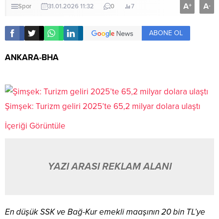
A
A
+
-
Spor
31.01.2026 11:32
0
7
ABONE OL
ANKARA-BHA
Şimşek: Turizm geliri 2025’te 65,2 milyar dolara ulaştı
İçeriği Görüntüle
YAZI ARASI REKLAM ALANI
En düşük SSK ve Bağ-Kur emekli maaşının 20 bin TL’ye