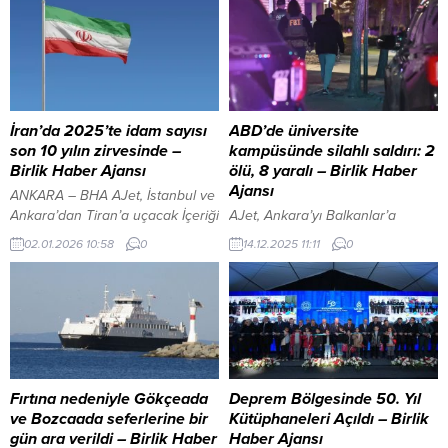
İran’da 2025’te idam sayısı
ABD’de üniversite
son 10 yılın zirvesinde –
kampüsünde silahlı saldırı: 2
Birlik Haber Ajansı
ölü, 8 yaralı – Birlik Haber
Ajansı
ANKARA – BHA AJet, İstanbul ve
Ankara’dan Tiran’a uçacak İçeriği
AJet, Ankara’yı Balkanlar’a
Görüntüle YAZI ARASI REKLAM
bağlıyor İçeriği Görüntüle YAZI
02.01.2026 10:58
0
14.12.2025 11:11
0
ALANI Raporda yer alan bilgilere
ARASI REKLAM ALANI ANKARA –
göre, 2025 yılında uyuşturucu
BHA Providence kentindeki
ticareti, cinayet, casusluk ve
üniversite kampüsünde
tecavüz gibi suçlardan mahkûm
gerçekleşen saldırının ardından
edilen kişiler idam cezasına
polis, çok sayıda kişinin silahla
çarptırıldı. Açıklanan rakamlar,
vurulduğunu açıkladı. Olayla ilgili
2025 yılındaki idam sayısının son
basın toplantısı düzenleyen
10 yılın en yüksek seviyesi
Providence Belediye Başkanı
Fırtına nedeniyle Gökçeada
Deprem Bölgesinde 50. Yıl
olduğunu ortaya...
Brett Smiley, saldırıda en az 2
ve Bozcaada seferlerine bir
Kütüphaneleri Açıldı – Birlik
kişinin yaşamını yitirdiğini, 8
gün ara verildi – Birlik Haber
Haber Ajansı