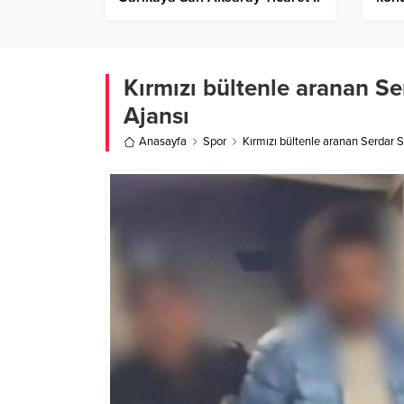
Müdürlüğü’ne ziyaret – Birlik
beli
Haber Ajansı
Kırmızı bültenle aranan Se
Ajansı
Anasayfa
Spor
Kırmızı bültenle aranan Serdar S