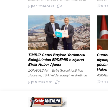
Ocak 2026 tarihinde saat 20.30’da
açıklam
20.01.2026 06:43
0
21.12
gerçekleştirilecek açık artırma ile yeni
açıklan
sahiplerini bulacak. İller Bankası
birimle
tarafından düzenlenecek olan satış
kamuoy
sürecinin resmî ve güvenilir bir ortamda
Duyuru”
yapılacağı belirtilirken, yatırımcılar için
“Beledi
cazip fırsatlar sunulduğu vurgulandı.
değişikl
Müzayede, aynı anda üç farklı salonda
Veterin
gerçekleştirilecek. Müzayede salonları...
Karalma
dilekçes
İşleri 
TİMBİR Genel Başkan Yardımcısı
Cumhu
atandığı
Baloğlu’ndan ERDEMİR’e ziyaret –
diyalo
Birlik Haber Ajansı
gücümü
Haber
ZONGULDAK – BHA Gerçekleştirilen
ziyarette; Türkiye’de sanayi ve üretimin
AŞKABAT
stratejik önemi, yerli ve milli sanayinin
artırac
13.12.2025 13:06
0
12.12.
güçlendirilmesi, çelik sektörünün ülke
İçeriğ
ekonomisine katkısı ile medya–sanayi
ALANI 
ilişkilerinin önemi ele alındı. ERDEMİR’in
Aşkabat
üretim kapasitesi, ihracat gücü ve
Barış 
sektördeki lider konumuna ilişkin
Cumhur