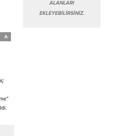
ALANLARI
EKLEYEBİLİRSİNİZ.
A
-
uç
rme”
di.