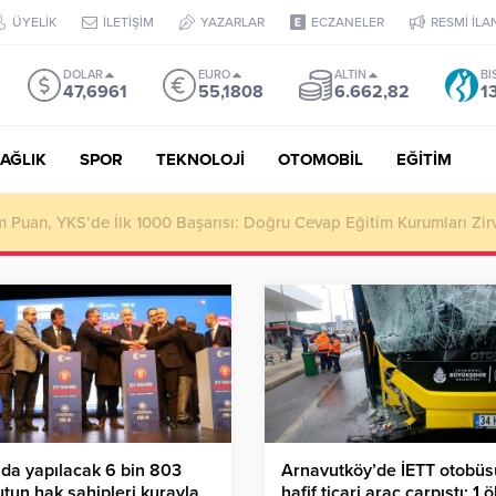
ÜYELİK
İLETİŞİM
YAZARLAR
ECZANELER
RESMİ İLA
DOLAR
EURO
ALTIN
BI
47,6961
55,1808
6.662,82
1
AĞLIK
SPOR
TEKNOLOJİ
OTOMOBİL
EĞİTİM
Puan, YKS’de İlk 1000 Başarısı: Doğru Cevap Eğitim Kurumları Zir
da yapılacak 6 bin 803
Arnavutköy’de İETT otobüsü
tun hak sahipleri kurayla
hafif ticari araç çarpıştı: 1 ö