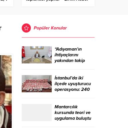
Ajansı
r
Popüler Konular
“Adıyaman’ın
ihtiyaçlarını
yakından takip
ediyoruz” – Birlik
Haber Ajansı
İstanbul’da iki
ilçede uyuşturucu
operasyonu: 240
kilo sentetik
madde ele geçirildi
– Birlik Haber
Mantarcılık
Ajansı
kursunda teori ve
uygulama buluştu