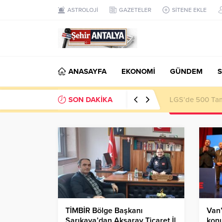
ASTROLOJİ
GAZETELER
SİTENE EKLE
ANASAYFA
EKONOMİ
GÜNDEM
S
SON DAKİKA
LGS’de 500 Tam 
TİMBİR Bölge Başkanı
Van’
Sarıkaya’dan Aksaray Ticaret İl
konu