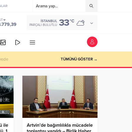
NLAR
33
ST
°C
İSTANBUL
3.779,39
PARÇALI BULUTLU
vede
TÜMÜNÜ GÖSTER →
 ile
Artvin’de bağımlılıkla mücadele
lü, 1
toplantısı yapıldı – Birlik Haber