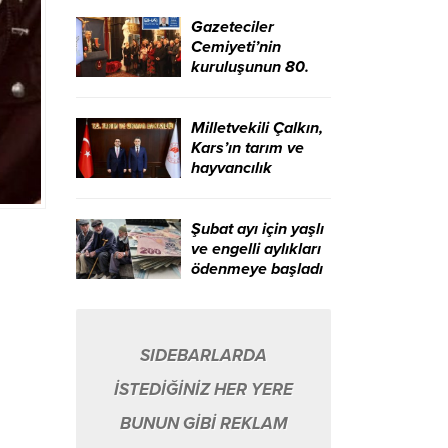
Gazeteciler
Cemiyeti’nin
kuruluşunun 80.
yılı ve Çalışan
Gazeteciler Günü
kutlandı – Birlik
Milletvekili Çalkın,
Haber Ajansı
Kars’ın tarım ve
hayvancılık
alanındaki sorun
ve taleplerini
gündeme taşıdı –
Şubat ayı için yaşlı
Birlik Haber Ajansı
ve engelli aylıkları
ödenmeye başladı
– Birlik Haber
Ajansı
SIDEBARLARDA
İSTEDİĞİNİZ HER YERE
BUNUN GİBİ REKLAM