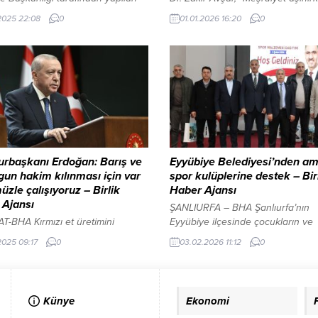
ada 2025 Yılının son değişiklikleri
başlıklı yazısında şunlara yer ver
.2025 22:08
0
01.01.2026 16:20
0
arak “belediyenin bazı
dönemde siyasal tartışmalar, belirl
rinde yapılan değişiklikler”
aktör etrafında kümelenmiş görü
uyla paylaşıldı. “Kamuoyuna
asıl olarak bir dil, söylem ve yön
 başlığıyla yapılan açıklamada
meselesini açığa çıkarıyor. Ana
yemizin bazı birimlerinde görev
muhalefet lideri, “Dezenformasyo
ikleri yapılmıştır denilerek
Üretim ve Dağıtım Merkezi” gibi ça
er İşleri Müdürü İbrahim
Bir bakıyorsunuz...
z’ın kendi isteğiyle emeklilik
ini verdiği belirtilerek “Veteriner
Müdürü olarak Mustafa Herem’in
rbaşkanı Erdoğan: Barış ve
Eyyübiye Belediyesi’nden am
”...
gun hakim kılınması için var
spor kulüplerine destek – Bir
zle çalışıyoruz – Birlik
Haber Ajansı
 Ajansı
ŞANLIURFA – BHA Şanlıurfa’nın
-BHA Kırmızı et üretimini
Eyyübiye ilçesinde çocukların ve
ak proje sonuç vermeye başladı
gençlerin eğitim ve spor hayatına
2025 09:17
0
03.02.2026 11:12
0
i Görüntüle YAZI ARASI REKLAM
sağladığı desteklerle dikkat çeke
Türkmenistan’ın başkenti
Eyyübiye Belediyesi, ilçede faaliy
’ta düzenlenen Uluslararası
devam eden 34 amatör spor kul
ve Güven Forumu’na katılan
sporcularına alt-üst eşofman takım
Künye
Ekonomi
başkanı Recep Tayyip Erdoğan,
yağmurluk ve futbol topundan ol