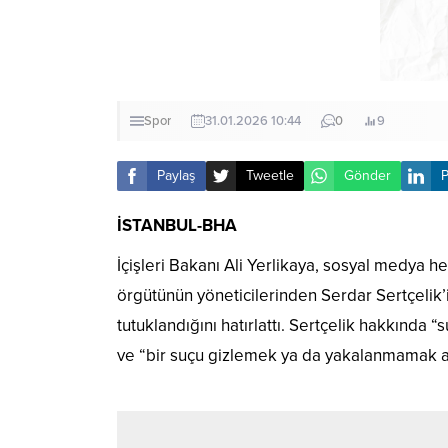
Spor
31.01.2026 10:44
0
9
Paylaş
Tweetle
Gönder
P
İSTANBUL-BHA
İçişleri Bakanı Ali Yerlikaya, sosyal medya
örgütünün yöneticilerinden Serdar Sertçelik
tutuklandığını hatırlattı. Sertçelik hakkında
ve “bir suçu gizlemek ya da yakalanmamak amac