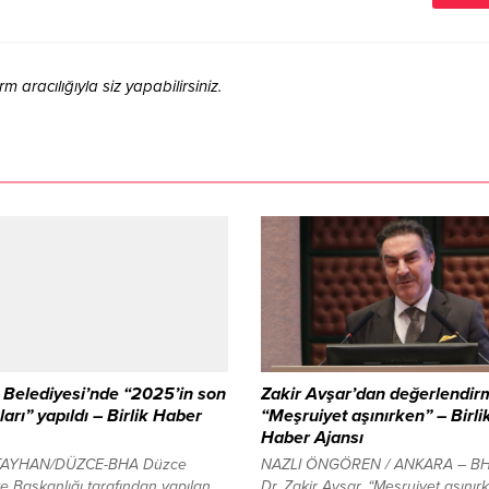
aracılığıyla siz yapabilirsiniz.
Belediyesi’nde “2025’in son
Zakir Avşar’dan değerlendir
arı” yapıldı – Birlik Haber
“Meşruiyet aşınırken” – Birli
Haber Ajansı
TAYHAN/DÜZCE-BHA Düzce
NAZLI ÖNGÖREN / ANKARA – BHA
e Başkanlığı tarafından yapılan
Dr. Zakir Avşar, “Meşruiyet aşınır