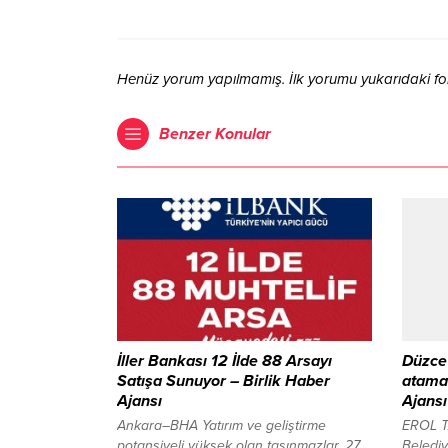
Henüz yorum yapılmamış. İlk yorumu yukarıdaki form 
Benzer Konular
İller Bankası 12 İlde 88 Arsayı
Düzce 
Satışa Sunuyor – Birlik Haber
atamal
Ajansı
Ajansı
Ankara–BHA Yatırım ve geliştirme
EROL 
potansiyeli yüksek olan taşınmazlar, 27
Belediy