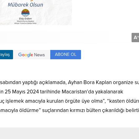
A
+
ABONE OL
aylaş
 hesabından yaptığı açıklamada, Ayhan Bora Kaplan organize s
’in 25 Mayıs 2024 tarihinde Macaristan’da yakalanarak
 “suç işlemek amacıyla kurulan örgüte üye olma”, “kasten öldü
ıyla öldürme” suçlarından kırmızı bülten çıkarıldığı belirtil