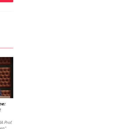
me:
k
 Prof.
ken”