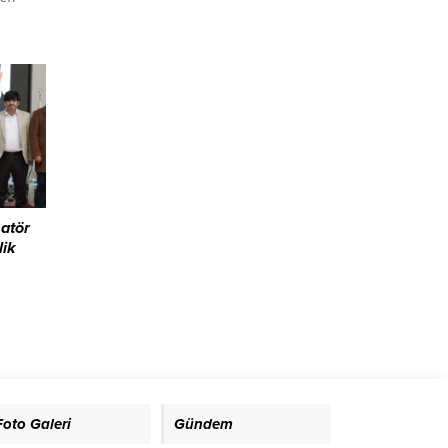
di: “Son
i bir
nse de,
n
lışıyor.
atör
lik
n
etlerine
übü
ı,
Foto Galeri
Gündem
uşan