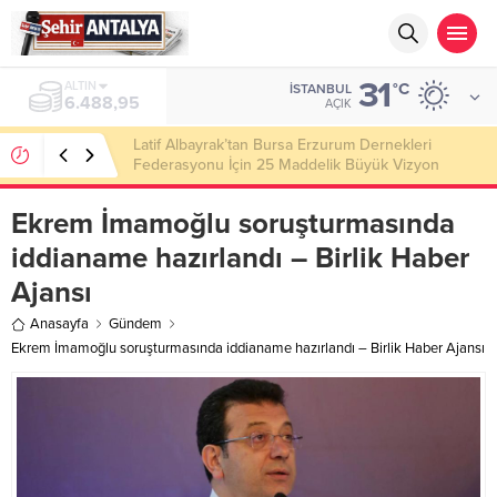
31
ALTIN
°C
İSTANBUL
6.488,95
AÇIK
Latif Albayrak’tan Bursa Erzurum Dernekleri
Federasyonu İçin 25 Maddelik Büyük Vizyon
Ekrem İmamoğlu soruşturmasında
iddianame hazırlandı – Birlik Haber
Ajansı
Anasayfa
Gündem
Ekrem İmamoğlu soruşturmasında iddianame hazırlandı – Birlik Haber Ajansı