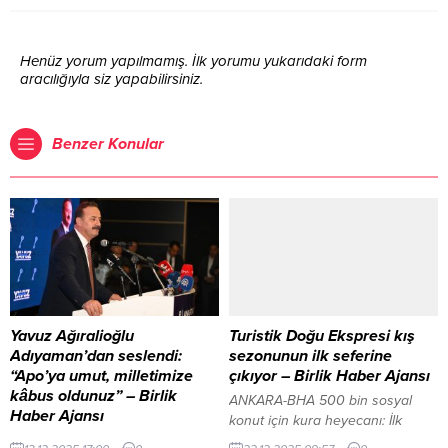
Henüz yorum yapılmamış. İlk yorumu yukarıdaki form
aracılığıyla siz yapabilirsiniz.
Benzer Konular
Yavuz Ağıralioğlu
Turistik Doğu Ekspresi kış
Adıyaman’dan seslendi:
sezonunun ilk seferine
“Apo’ya umut, milletimize
çıkıyor – Birlik Haber Ajansı
kâbus oldunuz” – Birlik
ANKARA-BHA 500 bin sosyal
Haber Ajansı
konut için kura heyecanı: İlk
ADIYAMAN – BHA Anahtar Parti
çekiliş 29 Aralık’ta İçeriği