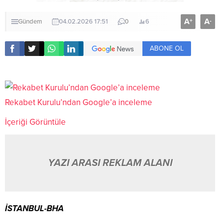
A
A
+
-
Gündem
04.02.2026 17:51
0
6
ABONE OL
Rekabet Kurulu’ndan Google’a inceleme
İçeriği Görüntüle
YAZI ARASI REKLAM ALANI
İSTANBUL-BHA