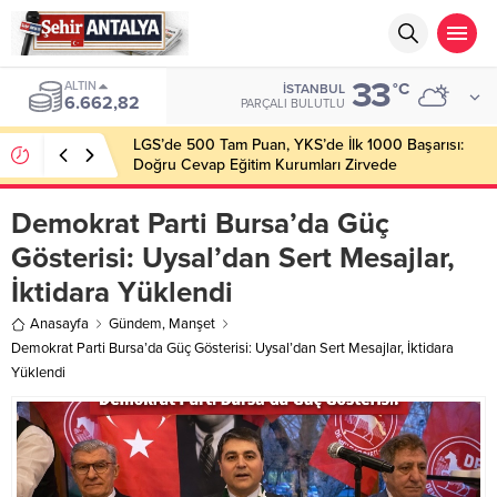
33
ALTIN
°C
İSTANBUL
6.662,82
PARÇALI BULUTLU
LGS’de 500 Tam Puan, YKS’de İlk 1000 Başarısı:
Doğru Cevap Eğitim Kurumları Zirvede
Demokrat Parti Bursa’da Güç
Gösterisi: Uysal’dan Sert Mesajlar,
İktidara Yüklendi
Anasayfa
Gündem
,
Manşet
Demokrat Parti Bursa’da Güç Gösterisi: Uysal’dan Sert Mesajlar, İktidara
Yüklendi