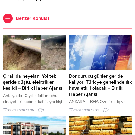
Benzer Konular
Çıralı’da heyelan: Yol tek
Dondurucu günler geride
şeride düştü, elektrikler
kalıyor: Türkiye genelinde ılık
kesildi – Birlik Haber Ajansı
hava etkili olacak – Birlik
Haber Ajansı
Antalya’da 10 yıllık faili meçhul
cinayet: İki kadının katili aynı kişi
ANKARA – BHA Özellikle iç ve
İçeriği Görüntüle YAZI ARASI
doğu kesimlerde sıfırın altına
28.01.2026 17:05
0
01.01.2026 15:23
0
REKLAM ALANI ANTALYA – BHA
düşen sıcaklıklara neden olan
Antalya’nın Kemer ilçesine bağlı
soğuk hava kütlesinin Türkiye’yi
Çıralı Mahallesi’nde, etkili olan
terk etmesiyle birlikte, Marmara,
aşırı yağışların ardından heyelan
Ege ve Akdeniz bölgelerinde