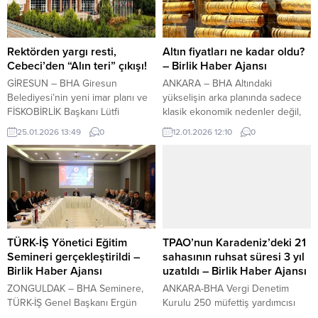
meydana geldi. D-400
daha ılık ve bahar havasına yakın
Karayolu’ndan Çıralı’ya ulaşımı
bir atmosfer hâkim olacak. İç
sağlayan yolun ilk virajında
Anadolu ve Doğu Anadolu’da
yaşanan toprak kayması, bölgede
dondurucu soğukların etkisi
Rektörden yargı resti,
Altın fiyatları ne kadar oldu?
kısa süreli paniğe neden...
azalacak. Ancak Meteoroloji, bu
Cebeci’den “Alın teri” çıkışı!
– Birlik Haber Ajansı
bölgelerde kar...
GİRESUN – BHA Giresun
ANKARA – BHA Altındaki
Belediyesi’nin yeni imar planı ve
yükselişin arka planında sadece
FİSKOBİRLİK Başkanı Lütfi
klasik ekonomik nedenler değil,
Bayraktar’ın açıklamaları şehri
siyasi gelişmeler de önemli rol
25.01.2026 13:49
0
12.01.2026 12:10
0
ayağa kaldırdı. Giresun
oynadı. Donald Trump’ın ikinci
Üniversitesi Rektörü Prof. Dr.
kez ABD başkanlığına gelmesiyle
Yılmaz Can “Yargıya gideriz”
birlikte Washington’un küresel
diyerek rest çekerken; İl Genel
sistemdeki rolüne dair verdiği
Meclis Üyesi Ömer Cebeci,
mesajlar, piyasalar tarafından
“FİSKOBİRLİK kimsenin şahsi
dikkatle izlendi. ABD’nin
mülkü değildir” sözleriyle
“dünyanın jandarması” rolünden
tartışmaya yeni bir boyut kazandı.
geri çekileceğine ve doların
TÜRK-İŞ Yönetici Eğitim
TPAO’nun Karadeniz’deki 21
Giresun’un hem akademik hem...
sınırsız biçimde basılan küresel
Semineri gerçekleştirildi –
sahasının ruhsat süresi 3 yıl
rezerv...
Birlik Haber Ajansı
uzatıldı – Birlik Haber Ajansı
ZONGULDAK – BHA Seminere,
ANKARA-BHA Vergi Denetim
TÜRK-İŞ Genel Başkanı Ergün
Kurulu 250 müfettiş yardımcısı
Atalay, TÜRK-İŞ Genel Başkan
alacak İçeriği Görüntüle YAZI