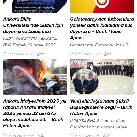
Ankara Bilim
Galatasaray’dan futbolculara
Üniversitesi’nde Sudan için
yönelik bahis iddialarına suç
dayanışma buluşması
duyurusu – Birlik Haber
Ajansı
NAZLI ÖNGÖREN / ANKARA –
BHA Etkinlik, 19 Aralık 2025
Galatasaray, Fransa’da kritik 3
Cuma günü saat 14.00’te, Ankara
puan için Monaco’ya konuk
19.12.2025 12:03
0
12.12.2025 12:32
0
Bilim Üniversitesi Konferans
oluyor İçeriği Görüntüle YAZI
Salonunda düzenlenecek. YAZI
ARASI REKLAM ALANI İSTANBUL-
ARASI REKLAM ALANI
BHA İstanbul Cumhuriyet
Başsavcılığı sabah saatlerinde
yaptığı açıklamada, Galatasaraylı
futbolcularla ilgili herhangi bir
özel soruşturma ya da inceleme
bulunmadığını duyurdu.
Ankara İtfaiyesi’nin 2025 yılı
Yenişehirlioğlu’ndan Şükrü
Açıklamada, şu ifadeler yer aldı:
raporu: Ankara İtfaiyesi
Başdeğirmen’e övgü – Birlik
“Futbolda bahis ve şike
2025 yılında 32 bin 675
Haber Ajansı
soruşturması kapsamında
olaya müdahale etti – Birlik
ISPARTA-BHA 8. Isparta Kitap
Galatasaraylı Barış Alper Yılmaz...
Haber Ajansı
Fuarı’na katılmak üzere şehre
ANKARA – BHA Ankara
gelen AK Parti Grup Başkanvekili,
06.01.2026 11:54
0
13.12.2025 11:06
0