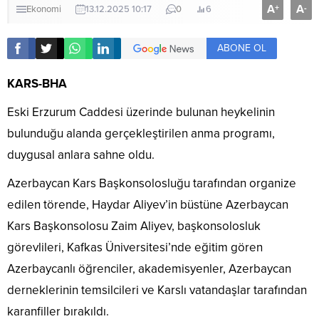
A
A
+
-
Ekonomi
13.12.2025 10:17
0
6
ABONE OL
KARS-BHA
Eski Erzurum Caddesi üzerinde bulunan heykelinin
bulunduğu alanda gerçekleştirilen anma programı,
duygusal anlara sahne oldu.
Azerbaycan Kars Başkonsolosluğu tarafından organize
edilen törende, Haydar Aliyev’in büstüne Azerbaycan
Kars Başkonsolosu Zaim Aliyev, başkonsolosluk
görevlileri, Kafkas Üniversitesi’nde eğitim gören
Azerbaycanlı öğrenciler, akademisyenler, Azerbaycan
derneklerinin temsilcileri ve Karslı vatandaşlar tarafından
karanfiller bırakıldı.