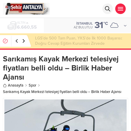
31
ALTIN
°C
İSTANBUL
6.660,55
AZ BULUTLU
LGS’de 500 Tam Puan, YKS’de İlk 1000 Başarısı:
Doğru Cevap Eğitim Kurumları Zirvede
Sarıkamış Kayak Merkezi telesiyej
fiyatları belli oldu – Birlik Haber
Ajansı
Anasayfa
Spor
Sarıkamış Kayak Merkezi telesiyej fiyatları belli oldu – Birlik Haber Ajansı