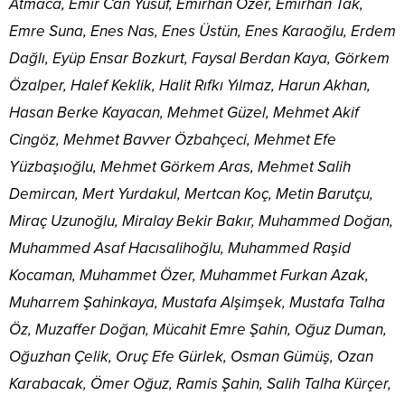
Atmaca, Emir Can Yusuf, Emirhan Özer, Emirhan Tak,
Emre Suna, Enes Nas, Enes Üstün, Enes Karaoğlu, Erdem
Dağlı, Eyüp Ensar Bozkurt, Faysal Berdan Kaya, Görkem
Özalper, Halef Keklik, Halit Rıfkı Yılmaz, Harun Akhan,
Hasan Berke Kayacan, Mehmet Güzel, Mehmet Akif
Cingöz, Mehmet Bavver Özbahçeci, Mehmet Efe
Yüzbaşıoğlu, Mehmet Görkem Aras, Mehmet Salih
Demircan, Mert Yurdakul, Mertcan Koç, Metin Barutçu,
Miraç Uzunoğlu, Miralay Bekir Bakır, Muhammed Doğan,
Muhammed Asaf Hacısalihoğlu, Muhammed Raşid
Kocaman, Muhammet Özer, Muhammet Furkan Azak,
Muharrem Şahinkaya, Mustafa Alşimşek, Mustafa Talha
Öz, Muzaffer Doğan, Mücahit Emre Şahin, Oğuz Duman,
Oğuzhan Çelik, Oruç Efe Gürlek, Osman Gümüş, Ozan
Karabacak, Ömer Oğuz, Ramis Şahin, Salih Talha Kürçer,