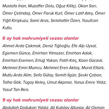
Mustafa İnan, Muzaffer Dolu, Oğuz Kilitçi, Okan Sarı,
Ömer Çetindaş, Ömer Faruk Kurt, Ömer Latif Ateş, Ömer
Yiğit Kirişkuzu, Sami Aras, Selahattin Özen, Yusufcan
Kutlu.
6 ay hak mahrumiyeti cezası alanlar
Ahmet Arda Çakmak, Deniz Tığlıoğlu, Efe Alp Uysal,
Egemen Günce, Emirhan Yılmazer, Emirhan Adak,
Emirhan Esemen, Ertuğ Yakan, Fatih Kılıç, Kaan Gücavlı,
Mehmet Emin Mumcu, Mehmet Eren Aktaş, Murat Eltürk,
Mutlu Arda Alim, Sefa Gülay, Semih İlgün, Şevki Çoban,
Talha Gök, Tugay Keleş, Umut Akpınar, Yunus Emre Yıldız,
Yusuf Tan Reis.
9 ay hak mahrumiyeti cezası alanlar
Abdullah Doğukan Yaldız, Ali Kubilay Altunay, Ali Osman