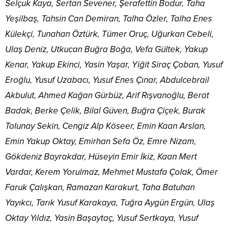
Selçuk Kaya, Sertan Sevener, Şerafettin Bodur, Taha
Yeşilbaş, Tahsin Can Demiran, Talha Özler, Talha Enes
Külekçi, Tunahan Öztürk, Tümer Oruç, Uğurkan Cebeli,
Ulaş Deniz, Utkucan Buğra Boğa, Vefa Gültek, Yakup
Kenar, Yakup Ekinci, Yasin Yaşar, Yiğit Siraç Çoban, Yusuf
Eroğlu, Yusuf Uzabacı, Yusuf Enes Çınar, Abdulcebrail
Akbulut, Ahmed Kağan Gürbüz, Arif Rışvanoğlu, Berat
Badak, Berke Çelik, Bilal Güven, Buğra Çiçek, Burak
Tolunay Sekin, Cengiz Alp Köseer, Emin Kaan Arslan,
Emin Yakup Oktay, Emirhan Sefa Öz, Emre Nizam,
Gökdeniz Bayrakdar, Hüseyin Emir İkiz, Kaan Mert
Vardar, Kerem Yorulmaz, Mehmet Mustafa Çolak, Ömer
Faruk Çalışkan, Ramazan Karakurt, Taha Batuhan
Yayıkcı, Tarık Yusuf Karakaya, Tuğra Aygün Ergün, Ulaş
Oktay Yıldız, Yasin Başaytaç, Yusuf Sertkaya, Yusuf