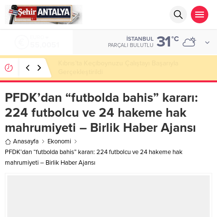
31
ALTIN
°C
İSTANBUL
6.584,66
PARÇALI BULUTLU
LGS’de 500 Tam Puan, YKS’de İlk 1000 Başarısı:
Doğru Cevap Eğitim Kurumları Zirvede
PFDK’dan “futbolda bahis” kararı:
224 futbolcu ve 24 hakeme hak
mahrumiyeti – Birlik Haber Ajansı
Anasayfa
Ekonomi
PFDK’dan “futbolda bahis” kararı: 224 futbolcu ve 24 hakeme hak
mahrumiyeti – Birlik Haber Ajansı