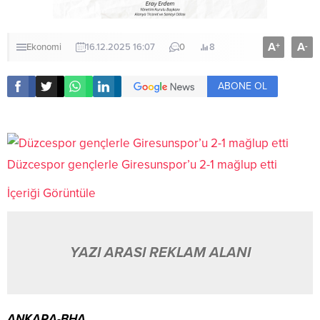
A
A
+
-
Ekonomi
16.12.2025 16:07
0
8
ABONE OL
Düzcespor gençlerle Giresunspor’u 2-1 mağlup etti
İçeriği Görüntüle
YAZI ARASI REKLAM ALANI
ANKARA-BHA