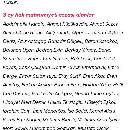
Tursun.
3 ay hak mahrumiyeti cezası alanlar
Abdulmelik Hanalp, Ahmet Küçükaydın, Ahmet Sezer,
Ahmet Arda Birinci, Ali Şentürk, Alperen Duman, Ayberk
Deniz, Aziz Aztağaç, Bahadır Gölgeli, Baran Karakoç,
Batuhan Uçan, Bedran Ekin, Berkay Yılmaz, Berke
Şenözlüler, Buğra Can Yıldırım, Bulut Güç, Can Polat
Kayan, Cenk Çalışkan, Demir Yavuz, Emirhan Al, Emre
Derge, Ensar Sultansuyu, Eray Sürül, Eren Akar, Eren
Altıntaş, Furkan Arslan, Furkan Eren, Haktan Yüce, Halil
Can Durmuş, Halil Fatih Açıkgöz, Hasan Talha Ceylan,
Hidayet Mert Demir, Hulusi Terzioğlu, Hüseyin Eşkol,
İbrahim Çam, İnan Mengütaş, İsa Satici, Kemal Aksu,
Koray Ege Sağım, Mehmet Biricik, Mehmet Arda İşbilir,
Mert Gayıp, Muhammed Gelturan, Mustafa Çiçek,