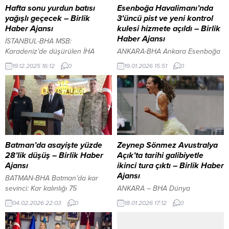
Hafta sonu yurdun batısı
Esenboğa Havalimanı’nda
yağışlı geçecek – Birlik
3’üncü pist ve yeni kontrol
Haber Ajansı
kulesi hizmete açıldı – Birlik
Haber Ajansı
İSTANBUL-BHA MSB:
Karadeniz’de düşürülen İHA
ANKARA-BHA Ankara Esenboğa
süreci başarıyla yönetildi İçeriği
Havalimanı’nda yürütülen
19.12.2025 16:12
0
19.01.2026 15:51
0
Görüntüle YAZI ARASI REKLAM
genişleme projelerinde ilk etap
ALANI Çevre, Şehircilik ve İklim
tamamlandı. Bu kapsamda inşa
Değişikliği Bakanlığı Meteoroloji
edilen 3’üncü pist ile modern
Genel Müdürlüğü Hava Tahmin
mimariye sahip yeni Hava Trafik
Uzmanı Cengiz Çelik, hafta sonu
Kontrol Kulesi düzenlenen
beklenen hava durumuna ilişkin
törenle açıldı. “3. Pist, Yeni Kule
değerlendirmelerde bulundu.
ve Tamamlayıcı Tesisler”in açılışı,
Çelik, yarın yurt genelinde yağış
Cumhurbaşkanı Recep Tayyip
Batman’da asayişte yüzde
Zeynep Sönmez Avustralya
beklenmediğini, güneybatı
Erdoğan’ın katılımıyla
28’lik düşüş – Birlik Haber
Açık’ta tarihi galibiyetle
kesimlerin parçalı bulutlu, diğer
gerçekleştirildi. Yeni piste ilk inişi,
Ajansı
ikinci tura çıktı – Birlik Haber
bölgelerin ise az...
Cumhurbaşkanı Erdoğan’ı
Ajansı
BATMAN-BHA Batman’da kar
taşıyan özel...
sevinci: Kar kalınlığı 75
ANKARA – BHA Dünya
santimetreye ulaştı İçeriği
sıralamasında 112. sırada yer
04.02.2026 22:03
0
18.01.2026 17:12
0
Görüntüle YAZI ARASI REKLAM
alan 23 yaşındaki milli sporcu,
ALANI Batman Valisi Ekrem
Melbourne’de düzenlenen