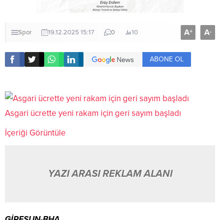
A
A
+
-
Spor
19.12.2025 15:17
0
10
ABONE OL
Asgari ücrette yeni rakam için geri sayım başladı
İçeriği Görüntüle
YAZI ARASI REKLAM ALANI
GİRESUN-BHA