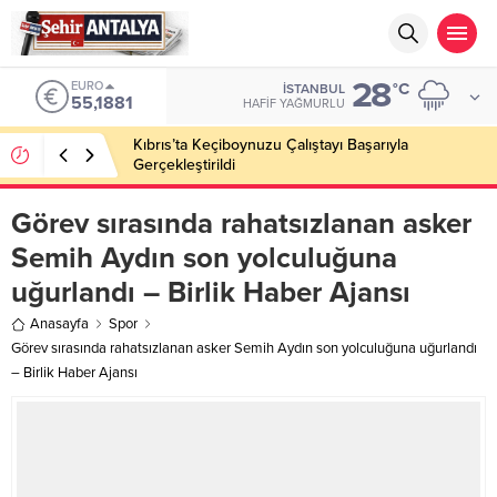
28
EURO
°C
İSTANBUL
55,1881
HAFIF YAĞMURLU
Kıbrıs’ta Keçiboynuzu Çalıştayı Başarıyla
Gerçekleştirildi
Görev sırasında rahatsızlanan asker
Semih Aydın son yolculuğuna
uğurlandı – Birlik Haber Ajansı
Anasayfa
Spor
Görev sırasında rahatsızlanan asker Semih Aydın son yolculuğuna uğurlandı
– Birlik Haber Ajansı