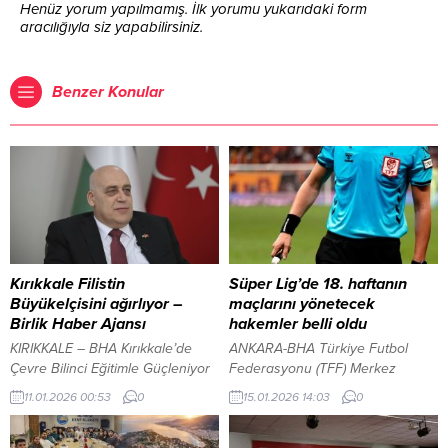
Henüz yorum yapılmamış. İlk yorumu yukarıdaki form
aracılığıyla siz yapabilirsiniz.
Benzer Konular
Kırıkkale Filistin
Süper Lig’de 18. haftanın
Büyükelçisini ağırlıyor –
maçlarını yönetecek
Birlik Haber Ajansı
hakemler belli oldu
KIRIKKALE – BHA Kırıkkale’de
ANKARA-BHA Türkiye Futbol
Çevre Bilinci Eğitimle Güçleniyor
Federasyonu (TFF) Merkez
İçeriği Görüntüle YAZI ARASI
Hakem Kurulu (MHK) tarafından
11.01.2026 00:53
0
15.01.2026 14:03
0
REKLAM ALANI Kırıkkale,
yapılan açıklamaya göre,
tarihinde ilk kez Filistin
haftanın maçlarında görev alacak