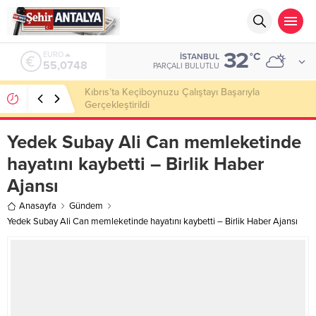
32
ALTIN
°C
İSTANBUL
6.623,43
PARÇALI BULUTLU
LGS’de 500 Tam Puan, YKS’de İlk 1000 Başarısı:
Doğru Cevap Eğitim Kurumları Zirvede
Yedek Subay Ali Can memleketinde
hayatını kaybetti – Birlik Haber
Ajansı
Anasayfa
Gündem
Yedek Subay Ali Can memleketinde hayatını kaybetti – Birlik Haber Ajansı