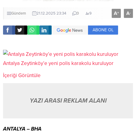
A
A
+
-
Gündem
21.12.2025 23:34
0
9
ABONE OL
Antalya Zeytinköy’e yeni polis karakolu kuruluyor
İçeriği Görüntüle
YAZI ARASI REKLAM ALANI
ANTALYA – BHA