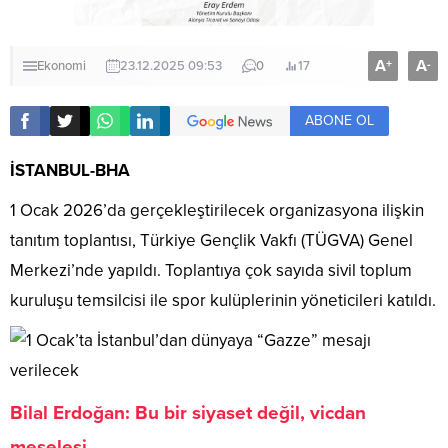
A
A
+
-
Ekonomi
23.12.2025 09:53
0
17
ABONE OL
İSTANBUL-BHA
1 Ocak 2026’da gerçekleştirilecek organizasyona ilişkin
tanıtım toplantısı, Türkiye Gençlik Vakfı (TÜGVA) Genel
Merkezi’nde yapıldı. Toplantıya çok sayıda sivil toplum
kuruluşu temsilcisi ile spor kulüplerinin yöneticileri katıldı.
Bilal Erdoğan: Bu bir siyaset değil, vicdan
meselesi