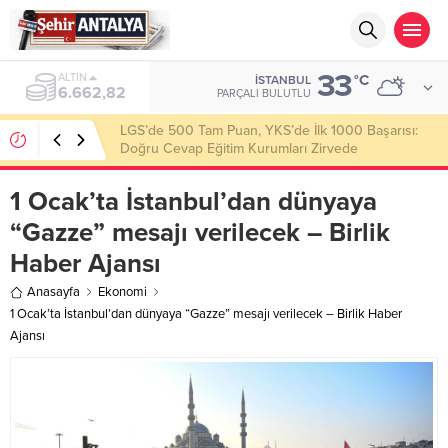
33
ALTIN
°C
İSTANBUL
6.662,82
PARÇALI BULUTLU
LGS’de 500 Tam Puan, YKS’de İlk 1000 Başarısı:
Doğru Cevap Eğitim Kurumları Zirvede
1 Ocak’ta İstanbul’dan dünyaya
“Gazze” mesajı verilecek – Birlik
Haber Ajansı
Anasayfa
Ekonomi
1 Ocak’ta İstanbul’dan dünyaya “Gazze” mesajı verilecek – Birlik Haber
Ajansı