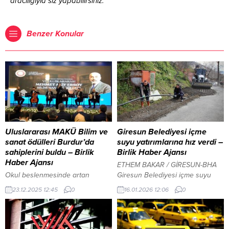
aracılığıyla siz yapabilirsiniz.
Benzer Konular
Uluslararası MAKÜ Bilim ve
Giresun Belediyesi içme
sanat ödülleri Burdur’da
suyu yatırımlarına hız verdi –
sahiplerini buldu – Birlik
Birlik Haber Ajansı
Haber Ajansı
ETHEM BAKAR / GİRESUN-BHA
Okul beslenmesinde artan
Giresun Belediyesi içme suyu
hassasiyet, gıda hizmetlerinde
güçlendirme çalışmalarına hız
23.12.2025 12:45
0
16.01.2026 12:06
0
yeni standartları zorluyor İçeriği
kazandırdı. Şehirde artan nüfus
Görüntüle YAZI ARASI REKLAM
yoğunluğu nedeniyle doğan
ALANI Tarım ve Orman Bakanı
ihtiyaç doğrultusunda yeni su
Sayın İbrahim Yumaklı’nın
kuyuları ve depo yapımlarının