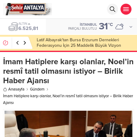
31
ALTIN
°C
İSTANBUL
6.525,81
PARÇALI BULUTLU
Latif Albayrak’tan Bursa Erzurum Dernekleri
Federasyonu İçin 25 Maddelik Büyük Vizyon
İmam Hatiplere karşı olanlar, Noel’in
resmî tatil olmasını istiyor – Birlik
Haber Ajansı
Anasayfa
Gündem
İmam Hatiplere karşı olanlar, Noel’in resmî tatil olmasını istiyor – Birlik Haber
Ajansı