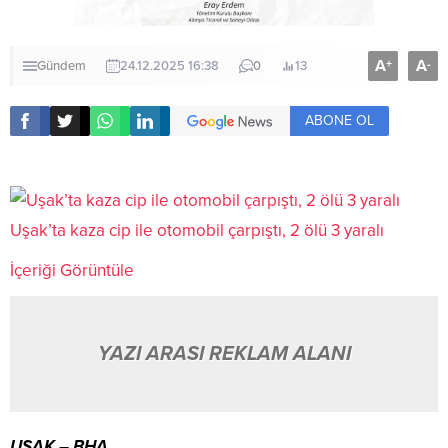
A
A
+
-
Gündem
24.12.2025 16:38
0
13
ABONE OL
Uşak’ta kaza cip ile otomobil çarpıştı, 2 ölü 3 yaralı
İçeriği Görüntüle
YAZI ARASI REKLAM ALANI
UŞAK – BHA