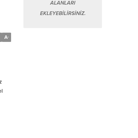
ALANLARI
EKLEYEBİLİRSİNİZ.
A
-
z
el