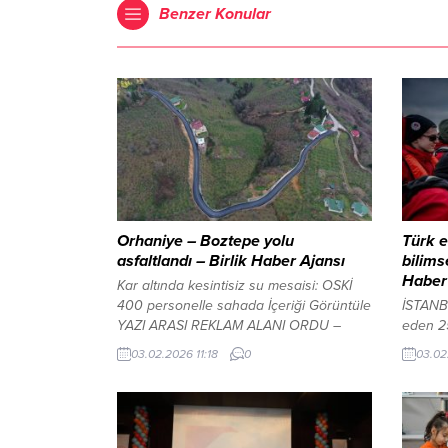
Benzer Konular
Orhaniye – Boztepe yolu
Türk e
asfaltlandı – Birlik Haber Ajansı
bilims
Haber
Kar altında kesintisiz su mesaisi: OSKİ
400 personelle sahada İçeriği Görüntüle
İSTANB
YAZI ARASI REKLAM ALANI ORDU –
eden 25 
BHA Orhaniye Mahallesi Muhtarı
üzerind
03.02.2026 11:18
0
03.02
Mehmet Çakmak ve Boztepe Mahallesi
rota iz
Muhtarı Mustafa Kurucu, güzergahın
sonund
asfaltlanmasından büyük mutluluk
ekip, A
duyduklarını belirterek, şöyle konuştular:
de ilk 
“Orhaniye ve Boztepe’mizin ortak yolu.
aksadı 