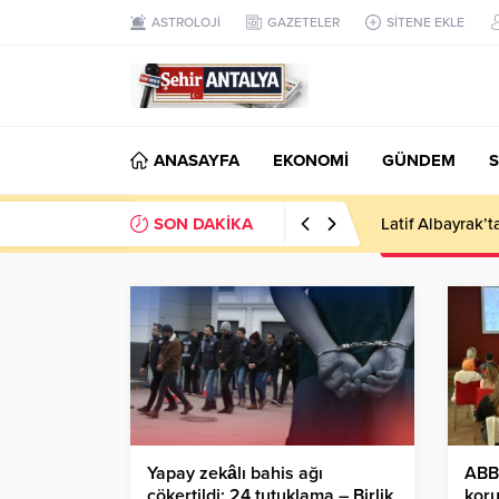
ASTROLOJİ
GAZETELER
SİTENE EKLE
ANASAYFA
EKONOMİ
GÜNDEM
S
SON DAKİKA
Latif Albayrak’
Yapay zekâlı bahis ağı
ABB’
çökertildi: 24 tutuklama – Birlik
koru