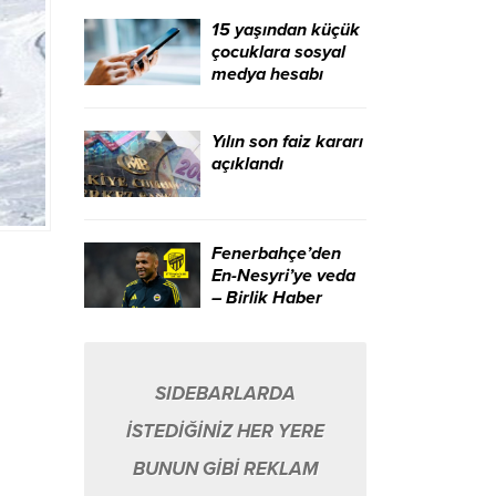
Haber Ajansı
15 yaşından küçük
çocuklara sosyal
medya hesabı
sınırlaması geliyor
– Birlik Haber
Ajansı
Yılın son faiz kararı
açıklandı
Fenerbahçe’den
En-Nesyri’ye veda
– Birlik Haber
Ajansı
SIDEBARLARDA
İSTEDİĞİNİZ HER YERE
BUNUN GİBİ REKLAM