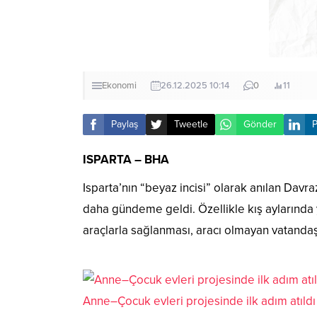
Ekonomi
26.12.2025 10:14
0
11
Paylaş
Tweetle
Gönder
P
ISPARTA – BHA
Isparta’nın “beyaz incisi” olarak anılan Dav
daha gündeme geldi. Özellikle kış aylarında
araçlarla sağlanması, aracı olmayan vatandaşl
Anne–Çocuk evleri projesinde ilk adım atıldı