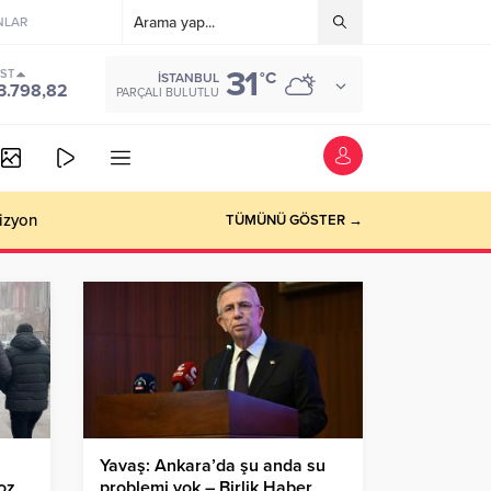
NLAR
31
IST
°C
İSTANBUL
3.798,82
PARÇALI BULUTLU
izyon
TÜMÜNÜ GÖSTER →
Yavaş: Ankara’da şu anda su
toz
problemi yok – Birlik Haber