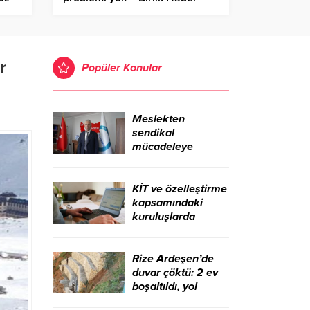
Ajansı
r
Popüler Konular
Meslekten
sendikal
mücadeleye
uzanan yol: Uzm.
Dr. Adil Kurban –
Birlik Haber Ajansı
KİT ve özelleştirme
kapsamındaki
kuruluşlarda
istihdam 96 bini
aştı – Birlik Haber
Ajansı
Rize Ardeşen’de
duvar çöktü: 2 ev
boşaltıldı, yol
kapalı – Birlik