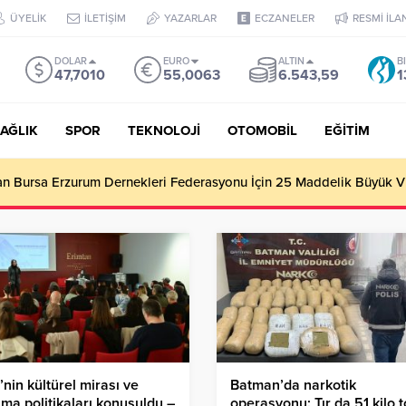
ÜYELİK
İLETİŞİM
YAZARLAR
ECZANELER
RESMİ İLA
DOLAR
EURO
ALTIN
B
47,7010
55,0063
6.543,59
1
AĞLIK
SPOR
TEKNOLOJİ
OTOMOBİL
EĞİTİM
tan Bursa Erzurum Dernekleri Federasyonu İçin 25 Maddelik Büyük V
nin kültürel mirası ve
Batman’da narkotik
ma politikaları konuşuldu –
operasyonu: Tır da 51 kilo 