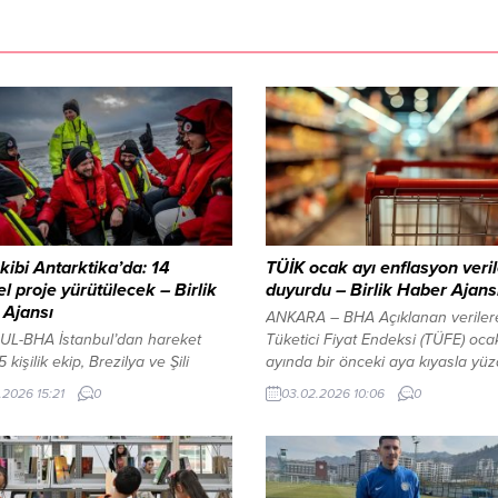
kibi Antarktika’da: 14
TÜİK ocak ayı enflasyon veril
el proje yürütülecek – Birlik
duyurdu – Birlik Haber Ajans
 Ajansı
ANKARA – BHA Açıklanan veriler
UL-BHA İstanbul’dan hareket
Tüketici Fiyat Endeksi (TÜFE) oca
kişilik ekip, Brezilya ve Şili
ayında bir önceki aya kıyasla yü
en yaklaşık 14 bin kilometrelik
artış gösterdi. Yıllık enflasyon ise
.2026 15:21
0
03.02.2026 10:06
0
ledi. Beş gün süren yolculuk
dönemde yüzde 30,65 seviyesin
a King George Adası’na ulaşan
geriledi.YAZI ARASI REKLAM ALA
ntarktika şartlarına uyum sürecine
adımı attı. Uçuşlar sis nedeniyle
Antarktika’ya geçişin son kapısı