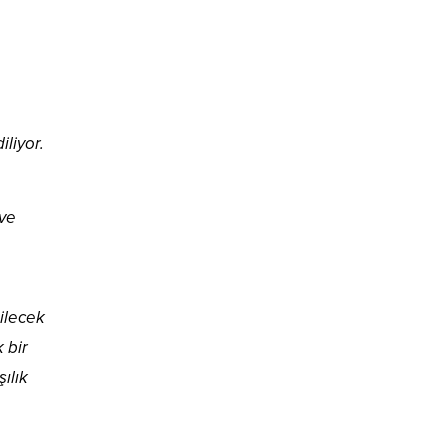
liyor.
 ve
bilecek
 bir
ılık