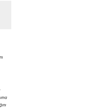
am
u
aşıma
ğını