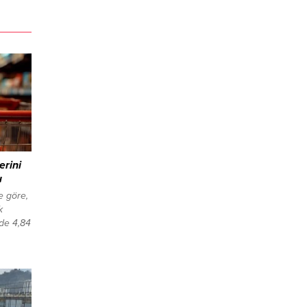
erini
ı
e göre,
k
zde 4,84
 aynı
e
NI