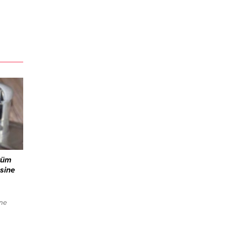
 tüm
sine
ine
n 6 bin