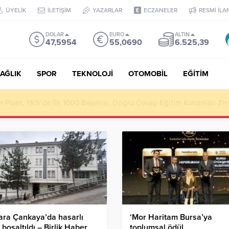
ÜYELİK
İLETİŞİM
YAZARLAR
ECZANELER
RESMİ İLA
DOLAR
EURO
ALTIN
47,5954
55,0690
6.525,39
AĞLIK
SPOR
TEKNOLOJİ
OTOMOBİL
EĞİTİM
tan Bursa Erzurum Dernekleri Federasyonu İçin 25 Maddelik Büyük V
ara Çankaya’da hasarlı
‘Mor Haritam Bursa’ya
 boşaltıldı – Birlik Haber
toplumsal ödül