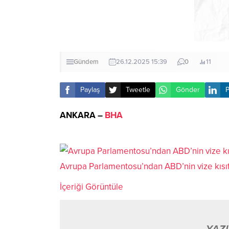
Gündem
26.12.2025 15:39
0
11
Paylaş
Tweetle
Gönder
P
ANKARA –
BHA
Avrupa Parlamentosu’ndan ABD’nin vize kısı
İçeriği Görüntüle