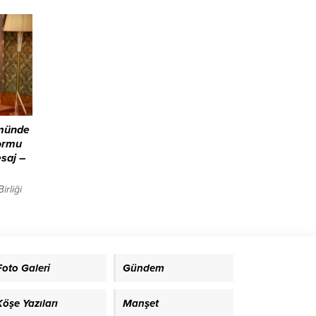
on 655
’nda,
ü ise
Toplam
ümünde
formu
saj –
rliği
 6
elen ve
ırılan
n yıl
mladı.
Foto Galeri
Gündem
verdi:
 yol
yecek
Köşe Yazıları
Manşet