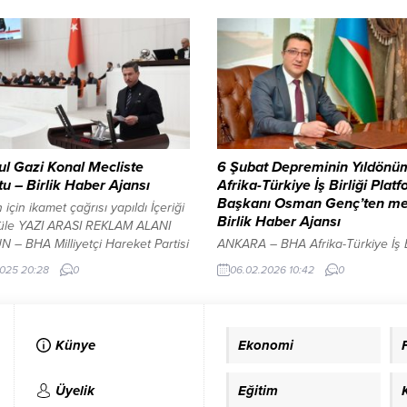
rince yürütülen operasyonlara
dönemde su tüketiminin 767 mily
bilgi verdi. Yerlikaya,
bin 586 metreküpü Avrupa Yakası
eştirilen çalışmalarla uyuşturucu
405 milyon 675 bin 435 metreküp
n piyasaya sürülmesinin
Anadolu Yakası’nda gerçekleşti. 
ndiğini ve toplum sağlığının
tüketim, 235 milyon 371 bin...
sının hedeflendiğini belirtti.
l’da 3 milyon 912 bin hap ele
di İstanbul İl Emniyet Müdürlüğü
 Suçlarla...
ul Gazi Konal Mecliste
6 Şubat Depreminin Yıldön
u – Birlik Haber Ajansı
Afrika-Türkiye İş Birliği Plat
Başkanı Osman Genç’ten me
 için ikamet çağrısı yapıldı İçeriği
Birlik Haber Ajansı
üle YAZI ARASI REKLAM ALANI
 – BHA Milliyetçi Hareket Partisi
ANKARA – BHA Afrika-Türkiye İş Bi
iresun Milletvekili Ertuğrul Gazi
Platformu Başkanı Osman Genç ,
.2025 20:28
0
06.02.2026 10:42
0
ürkiye Büyük Millet Meclisi
Şubat 2023 tarihinde meydana g
de Ulaştırma ve Habercilik
” Yüzyılın Felaketi ” olarak adland
ğı Bütçesi üzerinde partisinin
Kahramanmaraş merkezli depremi
rini açıkladı. Ertuğrul Gazi Konal
dönümü dolayısıyla bir mesaj yayı
Künye
Ekonomi
 konuşmada; Cumhur İttifakı
Genç, mesajında şu ifadelere yer 
kili olarak, Ulaştırma
“Bugün, 11 ilimizde ağır hasarlara
ğımızın vizyon projeleriyle...
açan ve hafızalarımızdan silinme
Üyelik
Eğitim