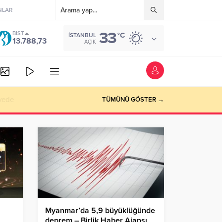
NLAR
33
BIST
°C
İSTANBUL
13.788,73
AÇIK
izyon
TÜMÜNÜ GÖSTER →
Myanmar’da 5,9 büyüklüğünde
deprem – Birlik Haber Ajansı