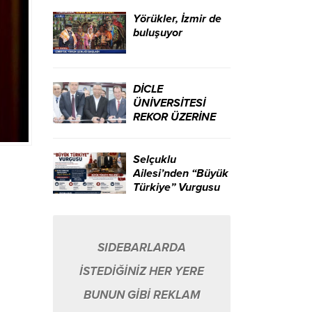
ikili yarattı.
Yörükler, İzmir de
buluşuyor
DİCLE
ÜNİVERSİTESİ
REKOR ÜZERİNE
REKOR KIRIYOR…
Selçuklu
Ailesi’nden “Büyük
Türkiye” Vurgusu
SIDEBARLARDA
İSTEDİĞİNİZ HER YERE
BUNUN GİBİ REKLAM