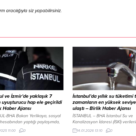
aracılığıyla siz yapabilirsiniz.
ul ve İzmir’de yaklaşık 7
İstanbul’da yıllık su tüketimi
 uyuşturucu hap ele geçirildi
zamanların en yüksek seviye
ik Haber Ajansı
ulaştı – Birlik Haber Ajansı
UL-BHA Bakan Yerlikaya, sosyal
İSTANBUL – BHA İstanbul Su ve
hesabından yaptığı paylaşımda,
Kanalizasyon İdaresi (İSKİ) veriler
t Genel Müdürlüğü Narkotik
göre, kentte 2025 yılında 7 milyo
2025 11:00
0
14.01.2026 13:10
0
a Mücadele ve İstihbarat
823 aboneye hizmet verildi. Aynı