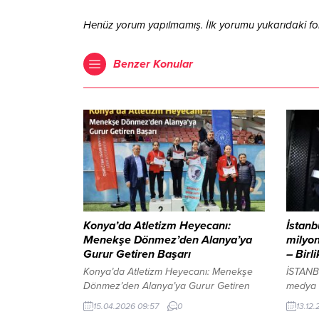
Henüz yorum yapılmamış. İlk yorumu yukarıdaki form 
Benzer Konular
Konya’da Atletizm Heyecanı:
İstanb
Menekşe Dönmez’den Alanya’ya
milyon
Gurur Getiren Başarı
– Birl
Konya’da Atletizm Heyecanı: Menekşe
İSTANB
Dönmez’den Alanya’ya Gurur Getiren
medya 
Başarı Konya Atletizm Sahası, Gençlik ve
Emniye
15.04.2026 09:57
0
13.12.
Spor Bakanlığı (GSB) Okul Sporları
Suçlarl