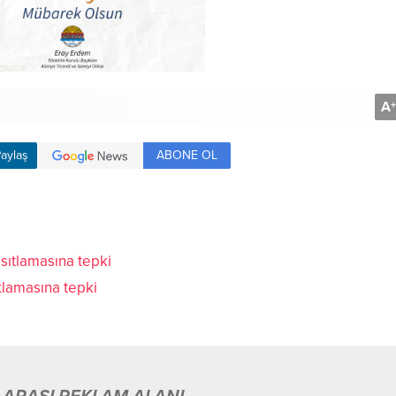
A
+
ABONE OL
aylaş
tlamasına tepki