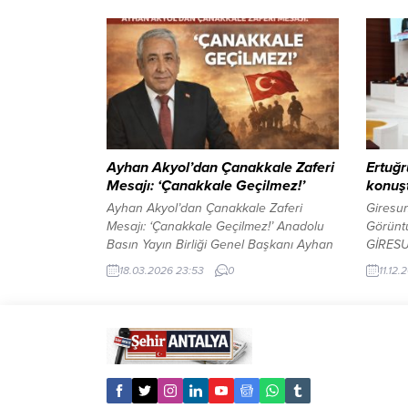
Atletizm Küçükler ve Yıldızlar Grup
birimle
Müsabakaları’na ev sahipliği yaptı. Farklı
ilişkin 
illerden gelen genç sporcuların kıyasıya
gerçekl
mücadele ettiği organizasyonda, Alanya
hapları
adına yarışan isimlerden biri dikkat çekti.
engelle
Top Fırlatmada Alanya Başarısı 11
korunma
Nisan’da...
İstanbu
geçiril
Narkotik
Ayhan Akyol’dan Çanakkale Zaferi
Ertuğr
Mesajı: ‘Çanakkale Geçilmez!’
konuşt
Ayhan Akyol’dan Çanakkale Zaferi
Giresun
Mesajı: ‘Çanakkale Geçilmez!’ Anadolu
Görünt
Basın Yayın Birliği Genel Başkanı Ayhan
GİRESUN
Akyol, 18 Mart Çanakkale Zaferi’nin yıl
(MHP) G
18.03.2026 23:53
0
11.12
dönümünde şehitleri rahmet, minnet ve
Konal T
şükranla andı.Anadolu Basın Yayın Birliği
(TBMM)’
Genel Başkanı Ayhan Akyol, 18 Mart 1915
Bakanlı
Çanakkale Zaferi’nin yıl dönümü
görüşle
dolayısıyla yayımladığı mesajda, şehitleri
yaptığı
saygı ve minnetle andıklarını belirtti....
milletve
Bakanlı