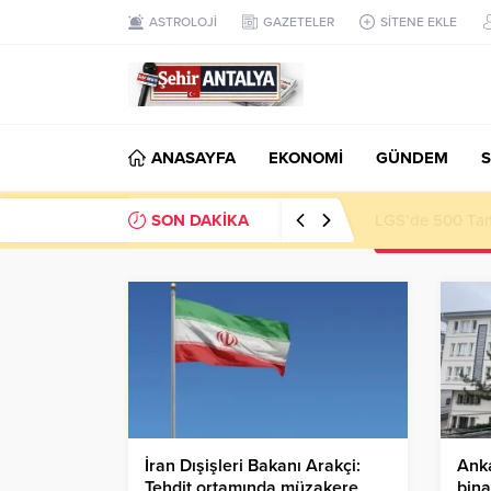
ASTROLOJİ
GAZETELER
SİTENE EKLE
ANASAYFA
EKONOMİ
GÜNDEM
S
SON DAKİKA
Latif Albayrak’
İran Dışişleri Bakanı Arakçi:
Ank
Tehdit ortamında müzakere
bina