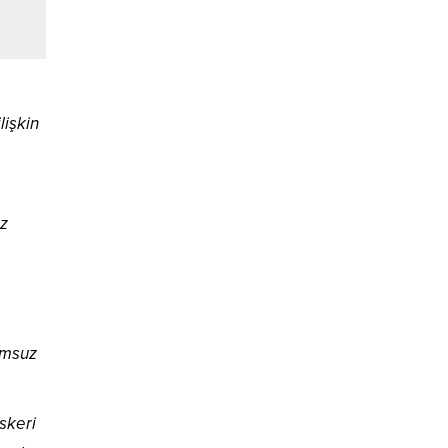
lişkin
az
umsuz
skeri