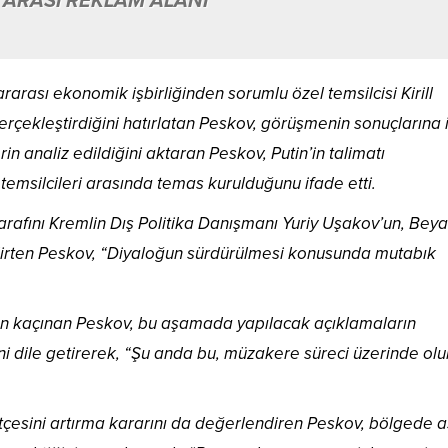
 ARASI REKLAM ALANI
rarası ekonomik işbirliğinden sorumlu özel temsilcisi Kirill
gerçekleştirdiğini hatırlatan Peskov, görüşmenin sonuçlarına i
lerin analiz edildiğini aktaran Peskov, Putin’in talimatı
emsilcileri arasında temas kurulduğunu ifade etti.
arafını Kremlin Dış Politika Danışmanı Yuriy Uşakov’un, Bey
i belirten Peskov, “Diyaloğun sürdürülmesi konusunda mutabık
ten kaçınan Peskov, bu aşamada yapılacak açıklamaların
ni dile getirerek, “Şu anda bu, müzakere süreci üzerinde ol
esini artırma kararını da değerlendiren Peskov, bölgede a