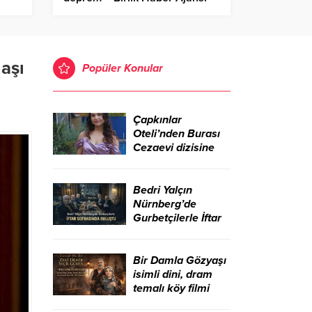
aşı
Popüler Konular
Çapkınlar
Oteli’nden Burası
Cezaevi dizisine
Bedri Yalçın
Nürnberg’de
Gurbetçilerle İftar
Sofrasında Buluştu
Bir Damla Gözyaşı
isimli dini, dram
temalı köy filmi
sinemada yeni bir