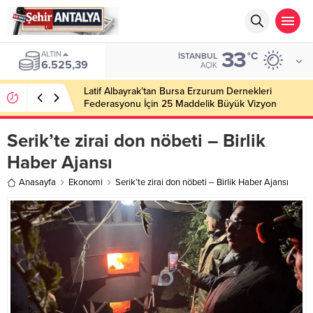
33
ALTIN
°C
İSTANBUL
6.525,39
AÇIK
Latif Albayrak’tan Bursa Erzurum Dernekleri
Federasyonu İçin 25 Maddelik Büyük Vizyon
Serik’te zirai don nöbeti – Birlik
Haber Ajansı
Anasayfa
Ekonomi
Serik’te zirai don nöbeti – Birlik Haber Ajansı