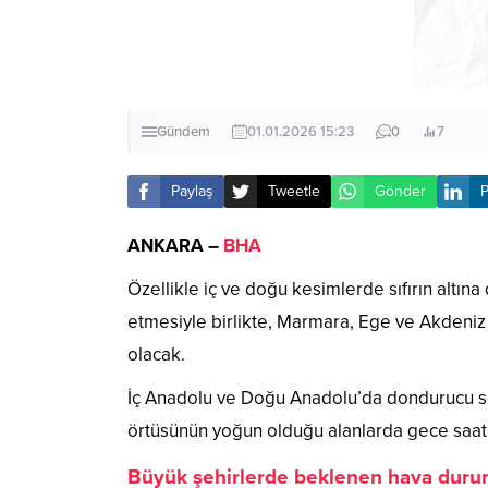
Gündem
01.01.2026 15:23
0
7
Paylaş
Tweetle
Gönder
P
ANKARA –
BHA
Özellikle iç ve doğu kesimlerde sıfırın altın
etmesiyle birlikte, Marmara, Ege ve Akdeniz
olacak.
İç Anadolu ve Doğu Anadolu’da dondurucu so
örtüsünün yoğun olduğu alanlarda gece saatl
Büyük şehirlerde beklenen hava dur