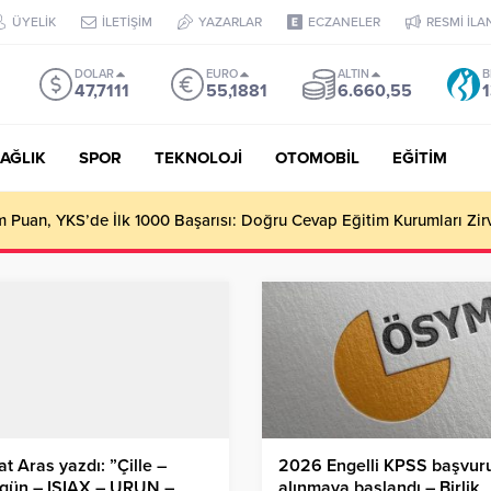
ÜYELİK
İLETİŞİM
YAZARLAR
ECZANELER
RESMİ İLA
DOLAR
EURO
ALTIN
B
47,7111
55,1881
6.660,55
1
AĞLIK
SPOR
TEKNOLOJİ
OTOMOBİL
EĞİTİM
Puan, YKS’de İlk 1000 Başarısı: Doğru Cevap Eğitim Kurumları Zir
t Aras yazdı: ”Çille –
2026 Engelli KPSS başvuru
igün – ISIAX – URUN –
alınmaya başlandı – Birlik