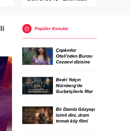
Ajansı
li
Popüler Konular
Çapkınlar
Oteli’nden Burası
Cezaevi dizisine
Bedri Yalçın
Nürnberg’de
Gurbetçilerle İftar
Sofrasında Buluştu
Bir Damla Gözyaşı
isimli dini, dram
temalı köy filmi
sinemada yeni bir