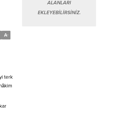
ALANLARI
EKLEYEBİLİRSİNİZ.
A
-
yi terk
 hâkim
kar