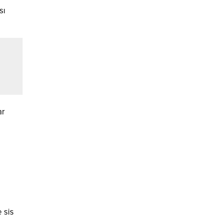
sı
ar
 sis