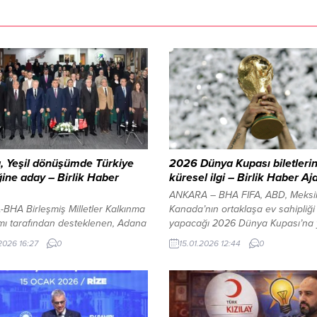
, Yeşil dönüşümde Türkiye
2026 Dünya Kupası biletleri
iğine aday – Birlik Haber
küresel ilgi – Birlik Haber Aj
ANKARA – BHA FIFA, ABD, Meksi
BHA Birleşmiş Milletler Kalkınma
Kanada’nın ortaklaşa ev sahipliği
mı tarafından desteklenen, Adana
yapacağı 2026 Dünya Kupası’na 
i ve İş İnsanları Derneği’nin
yoğun ilgiye ilişkin açıklama yaptı.
.2026 16:27
0
15.01.2026 12:44
0
) yüklenicisi, Adana Büyükşehir
Açıklamaya göre, son 33 günlük 
esi ve Adana Ticaret Odası’nın
sürecinde turnuvayı statlarda izl
e ortakları olduğu ‘Adana Yeşil
isteyen taraftarlardan 500 milyo
m Koordinasyon Merkezi’
fazla bilet talebi alındı. Bilet
nin son etaplarından biri olarak
başvurularının en fazla geldiği ül