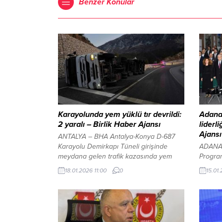
Benzer Konular
Karayolunda yem yüklü tır devrildi:
Adana
2 yaralı – Birlik Haber Ajansı
liderl
Ajansı
ANTALYA – BHA Antalya-Konya D-687
Karayolu Demirkapı Tüneli girişinde
ADANA-
meydana gelen trafik kazasında yem
Progra
yüklü bir tır devrildi, 2 kişi yaralandı.
Sanayic
18.01.2026 11:00
0
15.01
Kaza, Beydiğin Mahallesi sınırlarında
(ADSİAD
Antalya-Konya D-687 Karayolu üzerinde
Belediy
yaşandı. Edinilen bilgilere göre, Himmet
da proj
K. idaresindeki 10 ATP 245 plakalı
Dönüşü
hayvan yemi yüklü tır, Demirkapı Tüneli
projesi