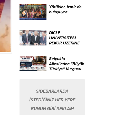
ikili yarattı.
Yörükler, İzmir de
buluşuyor
DİCLE
ÜNİVERSİTESİ
REKOR ÜZERİNE
REKOR KIRIYOR…
Selçuklu
Ailesi’nden “Büyük
Türkiye” Vurgusu
SIDEBARLARDA
İSTEDİĞİNİZ HER YERE
BUNUN GİBİ REKLAM