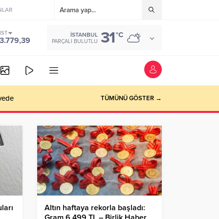
NLAR
31
IST
°C
İSTANBUL
3.779,39
PARÇALI BULUTLU
vede
TÜMÜNÜ GÖSTER →
ları
Altın haftaya rekorla başladı:
Gram 6.499 TL – Birlik Haber