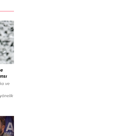
ne
ansı
ka ve
yönelik
başvuru
emek
ndan
keler