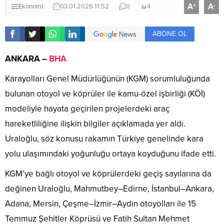
A
A
+
-
Ekonomi
03.01.2026 11:52
0
4
ABONE OL
ANKARA –
BHA
Karayolları Genel Müdürlüğünün (KGM) sorumluluğunda
bulunan otoyol ve köprüler ile kamu-özel işbirliği (KÖİ)
modeliyle hayata geçirilen projelerdeki araç
hareketliliğine ilişkin bilgiler açıklamada yer aldı.
Uraloğlu, söz konusu rakamın Türkiye genelinde kara
yolu ulaşımındaki yoğunluğu ortaya koyduğunu ifade etti.
KGM’ye bağlı otoyol ve köprülerdeki geçiş sayılarına da
değinen Uraloğlu, Mahmutbey–Edirne, İstanbul–Ankara,
Adana, Mersin, Çeşme–İzmir–Aydın otoyolları ile 15
Temmuz Şehitler Köprüsü ve Fatih Sultan Mehmet