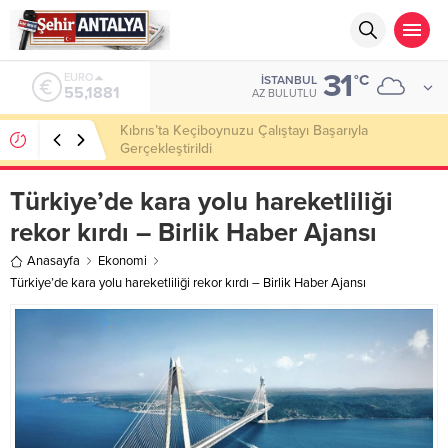
31
ALTIN
°C
İSTANBUL
6.660,55
AZ BULUTLU
LGS’de 500 Tam Puan, YKS’de İlk 1000 Başarısı:
Doğru Cevap Eğitim Kurumları Zirvede
Türkiye’de kara yolu hareketliliği
rekor kırdı – Birlik Haber Ajansı
Anasayfa
Ekonomi
Türkiye’de kara yolu hareketliliği rekor kırdı – Birlik Haber Ajansı