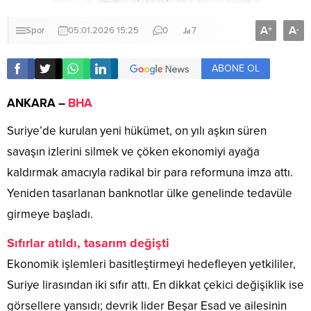
A
A
+
-
Spor
05.01.2026 15:25
0
7
ABONE OL
ANKARA –
BHA
Suriye’de kurulan yeni hükümet, on yılı aşkın süren
savaşın izlerini silmek ve çöken ekonomiyi ayağa
kaldırmak amacıyla radikal bir para reformuna imza attı.
Yeniden tasarlanan banknotlar ülke genelinde tedavüle
girmeye başladı.
Sıfırlar atıldı, tasarım değişti
Ekonomik işlemleri basitleştirmeyi hedefleyen yetkililer,
Suriye lirasından iki sıfır attı. En dikkat çekici değişiklik ise
görsellere yansıdı; devrik lider Beşar Esad ve ailesinin