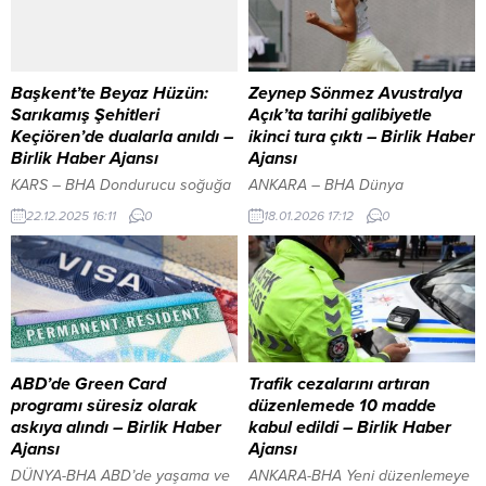
Başkent’te Beyaz Hüzün:
Zeynep Sönmez Avustralya
Sarıkamış Şehitleri
Açık’ta tarihi galibiyetle
Keçiören’de dualarla anıldı –
ikinci tura çıktı – Birlik Haber
Birlik Haber Ajansı
Ajansı
KARS – BHA ​Dondurucu soğuğa
ANKARA – BHA Dünya
rağmen vatan savunmasından
sıralamasında 112. sırada yer
22.12.2025 16:11
0
18.01.2026 17:12
0
vazgeçmeyen 90 bin kahramanın
alan 23 yaşındaki milli sporcu,
aziz hatırası, Ankara Keçiören’de
Melbourne’de düzenlenen
düzenlenen anlamlı bir
turnuvanın tek kadınlar ilk
programla yaşatıldı. Keçiören
turunda turnuvanın 11 numaralı
Belediye Başkanlığı ve Kars
seribaşı Alexandrova ile karşı
Ardahan Iğdır Dernekler
karşıya geldi. PFDK’dan
Federasyonu’nun ortaklaşa
Galatasaray ve Fenerbahçe’ye
gerçekleştirdiği anma etkinliği,
para cezasıYAZI ARASI REKLAM
ABD’de Green Card
Trafik cezalarını artıran
siyaset dünyasından sivil toplum
ALANI İçeriği Görüntüle
programı süresiz olarak
düzenlemede 10 madde
kuruluşlarına kadar geniş bir
Geçtiğimiz yıl Wimbledon’da
askıya alındı – Birlik Haber
kabul edildi – Birlik Haber
katılım yelpazesine ev sahipliği
üçüncü turda mağlup olduğu
Ajansı
Ajansı
yaptı. ​Devletin ve Milletin...
rakibine karşı bu...
DÜNYA-BHA ABD’de yaşama ve
ANKARA-BHA Yeni düzenlemeye