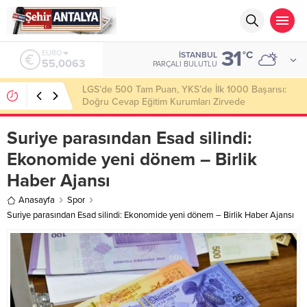
31
ALTIN
°C
İSTANBUL
6.543,59
PARÇALI BULUTLU
Latif Albayrak’tan Bursa Erzurum Dernekleri
Federasyonu İçin 25 Maddelik Büyük Vizyon
Suriye parasından Esad silindi:
Ekonomide yeni dönem – Birlik
Haber Ajansı
Anasayfa
Spor
Suriye parasından Esad silindi: Ekonomide yeni dönem – Birlik Haber Ajansı