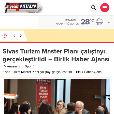
28
ALTIN
°C
İSTANBUL
6.660,55
HAFIF YAĞMURLU
LGS’de 500 Tam Puan, YKS’de İlk 1000 Başarısı:
Doğru Cevap Eğitim Kurumları Zirvede
Sivas Turizm Master Planı çalıştayı
gerçekleştirildi – Birlik Haber Ajansı
Anasayfa
Spor
Sivas Turizm Master Planı çalıştayı gerçekleştirildi – Birlik Haber Ajansı