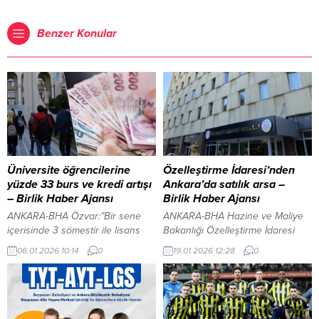
Benzer Konular
Üniversite öğrencilerine
Özelleştirme İdaresi’nden
yüzde 33 burs ve kredi artışı
Ankara’da satılık arsa –
– Birlik Haber Ajansı
Birlik Haber Ajansı
ANKARA-BHA Özvar:”Bir sene
ANKARA-BHA Hazine ve Maliye
içerisinde 3 sömestir ile lisans
Bakanlığı Özelleştirme İdaresi
eğitimi 3 yılda tamamlanabilecek”
Başkanlığı (ÖİB), yayımladığı
06.01.2026 10:14
0
19.01.2026 12:28
0
İçeriği Görüntüle YAZI ARASI
resmi duyuru ile Ankara dahil
REKLAM ALANI Cumhurbaşkanı
bazı illerde taşınmaz satışı
Erdoğan, Kabine Toplantısı
yapılacağını açıkladı.
sonrası yaptığı açıklamada,
Özelleştirme İdaresi tarafından
üniversite öğrencilerine yönelik
yapılan açıklamada, satış