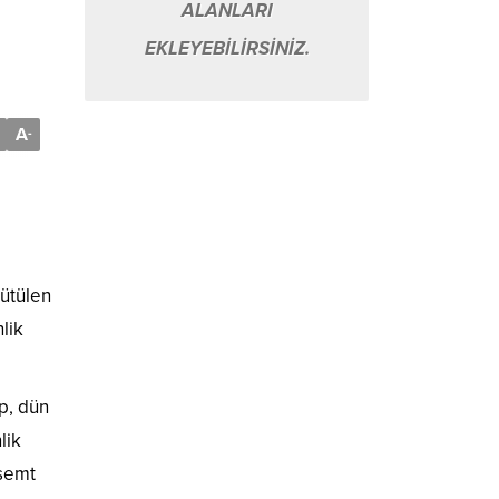
ALANLARI
EKLEYEBİLİRSİNİZ.
A
-
rütülen
lik
p, dün
lik
 semt