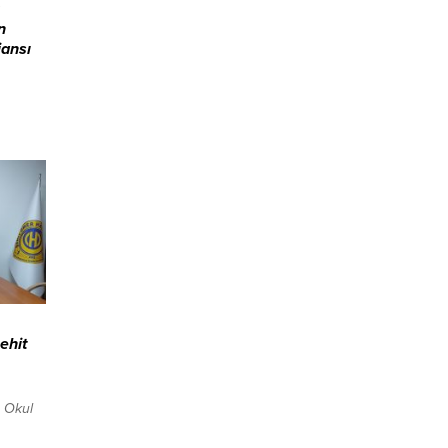
n
jansı
lanarak
dahil
inden
tırımla
biliyeti
niyor.
ehit
 Okul
dür