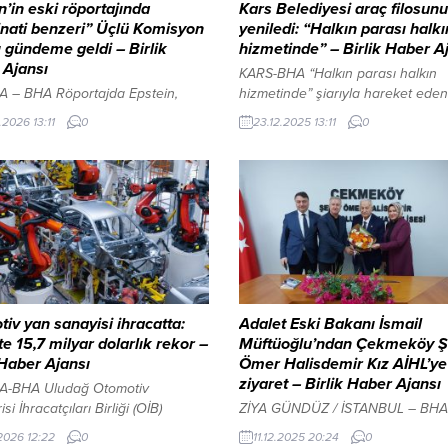
n’in eski röportajında
Kars Belediyesi araç filosunu
inati benzeri” Üçlü Komisyon
yeniledi: “Halkın parası halkı
ı gündeme geldi – Birlik
hizmetinde” – Birlik Haber A
 Ajansı
KARS-BHA “Halkın parası halkın
 – BHA Röportajda Epstein,
hizmetinde” şiarıyla hareket eden
milyarder David Rockefeller’in
belediye, kaynaklarını verimli kul
.2026 13:11
0
23.12.2025 13:11
0
Amerika, Avrupa ve Asya’dan
bünyesine çok sayıda yeni araç
i ile iş insanlarını bir araya
kazandırdı. ​Belediye envanterine 
n “Üçlü Komisyon”u kurduğunu ve
edilen yeni araçlar, temizlik işler
nın zaman zaman “İlluminati”
sosyal hizmetlere kadar geniş bir
, dünyayı yöneten gizli bir oluşum
yelpazede kullanılacak. Yapılan ya
nıldığını dile getirdi. Epstein’e
birlikte saha ekiplerinin hareket ka
k soruşturma kapsamında ABD
artırılırken, vatandaşlara sunulan
Bakan Yardımcısı Todd
hizmetlerin hızlandırılması hedefle
ın...
YAZI ARASI REKLAM ALANI...
iv yan sanayisi ihracatta:
Adalet Eski Bakanı İsmail
e 15,7 milyar dolarlık rekor –
Müftüoğlu’ndan Çekmeköy Ş
 Haber Ajansı
Ömer Halisdemir Kız AİHL’ye
ziyaret – Birlik Haber Ajansı
-BHA Uludağ Otomotiv
si İhracatçıları Birliği (OİB)
ZİYA GÜNDÜZ / İSTANBUL – BHA
inden derlenen bilgilere göre,
Müdürü Kahraman Selçuk ve Mü
.2026 12:22
0
11.12.2025 20:24
0