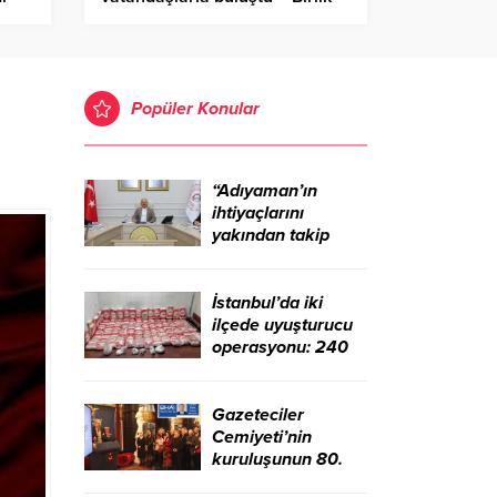
Haber Ajansı
Popüler Konular
“Adıyaman’ın
ihtiyaçlarını
yakından takip
ediyoruz” – Birlik
Haber Ajansı
İstanbul’da iki
ilçede uyuşturucu
operasyonu: 240
kilo sentetik
madde ele geçirildi
– Birlik Haber
Gazeteciler
Ajansı
Cemiyeti’nin
kuruluşunun 80.
yılı ve Çalışan