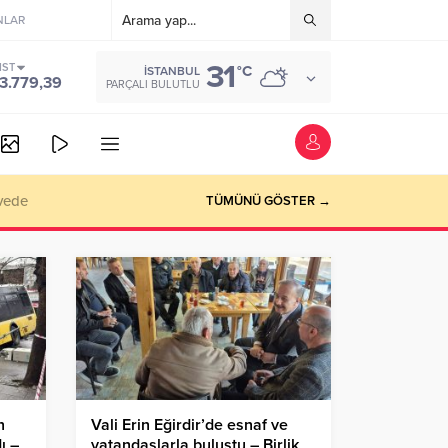
NLAR
31
IST
°C
İSTANBUL
3.779,39
PARÇALI BULUTLU
vede
TÜMÜNÜ GÖSTER →
n
Vali Erin Eğirdir’de esnaf ve
ı –
vatandaşlarla buluştu – Birlik