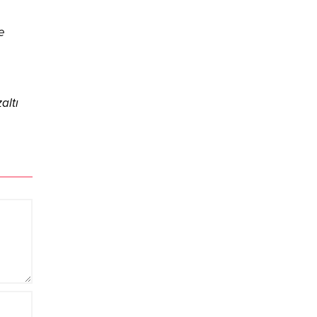
ne
altı