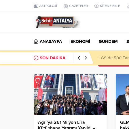
ASTROLOJİ
GAZETELER
SİTENE EKLE
ANASAYFA
EKONOMİ
GÜNDEM
S
SON DAKİKA
LGS’de 500 Tam 
Ağrı’ya 261 Milyon Lira
GEMİ
Kütüphane Yatırımı Yapıldı –
hakk