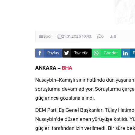
Spor
21.01.2026 10:43
0
8
Paylaş
Tweetle
Gönder
P
ANKARA –
BHA
Nusaybin–Kamışlı sınır hattında dün yaşanan 
soruşturma devam ediyor. Soruşturma çerçevesi
güçlerince gözaltına alındı.
DEM Parti Eş Genel Başkanları Tülay Hatimoğ
Nusaybin’de düzenlenen yürüyüşe katıldı. Yü
güçleri tarafından izin verilmedi. Bir süre 