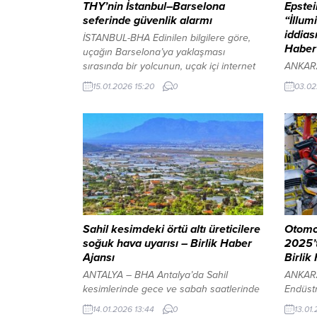
THY’nin İstanbul–Barselona
Epstei
seferinde güvenlik alarmı
“İllum
iddias
İSTANBUL-BHA Edinilen bilgilere göre,
Haber
uçağın Barselona’ya yaklaşması
sırasında bir yolcunun, uçak içi internet
ANKARA
erişim noktası oluşturarak ağ adını
ABD’li 
15.01.2026 15:20
0
03.02
bomba tehdidi içerecek şekilde
Kuzey 
düzenlediği tespit edildi. Durumun fark
siyasetç
edilmesi üzerine uçuş emniyeti
getire
kapsamında gerekli prosedürler devreye
bu yapı
alındı. THY’den açıklama Türk Hava
benzeri
Yolları tarafından konuyla ilgili yapılan
olarak a
açıklamada, TK1853 sefer sayılı uçuşta...
yöneli
Adalet 
Blanche’
Sahil kesimdeki örtü altı üreticilere
Otomot
soğuk hava uyarısı – Birlik Haber
2025’t
Ajansı
Birlik
ANTALYA – BHA Antalya’da Sahil
ANKARA
kesimlerinde gece ve sabah saatlerinde
Endüstri
hava sıcaklıklarının düşmesinin
veriler
14.01.2026 13:44
0
13.01