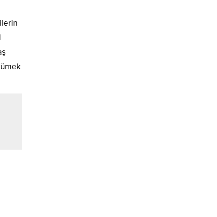
lerin
l
aş
ürümek