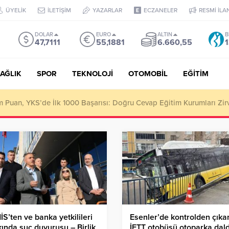
ÜYELİK
İLETİŞİM
YAZARLAR
ECZANELER
RESMİ İLA
DOLAR
EURO
ALTIN
B
47,7111
55,1881
6.660,55
1
AĞLIK
SPOR
TEKNOLOJİ
OTOMOBİL
EĞİTİM
Puan, YKS’de İlk 1000 Başarısı: Doğru Cevap Eğitim Kurumları Zir
S’ten ve banka yetkilileri
Esenler’de kontrolden çıka
ında suç duyurusu – Birlik
İETT otobüsü otoparka dald