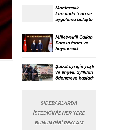
Gazeteciler Günü
kutlandı – Birlik
Mantarcılık
Haber Ajansı
kursunda teori ve
uygulama buluştu
Milletvekili Çalkın,
Kars’ın tarım ve
hayvancılık
alanındaki sorun
ve taleplerini
gündeme taşıdı –
Şubat ayı için yaşlı
Birlik Haber Ajansı
ve engelli aylıkları
ödenmeye başladı
– Birlik Haber
Ajansı
SIDEBARLARDA
İSTEDİĞİNİZ HER YERE
BUNUN GİBİ REKLAM