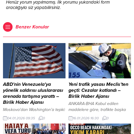
Henüz yorum yapılmamış. İlk yorumu yukarıdaki form
aracılığıyla siz yapabilirsiniz.
Benzer Konular
ABD’nin Venezuela’ya
Yeni trafik yasası Meclis’ten
yönelik saldırısı uluslararası
geçti: Cezalar katlandı –
arenada tartışma yarattı –
Birlik Haber Ajansı
Birlik Haber Ajansı
ANKARA-BHA Kabul edilen
Moskova’dan Washington’a tepki:
maddelere göre, trafikte başka
Venezuela’ya yönelik saldırı
bir aracı saldırı amacıyla ısrarla
04.01.2026 09:35
0
16.01.2026 16:30
0
kınandı İçeriği Görüntüle YAZI
takip eden veya bu amaçla
ARASI REKLAM ALANI ANKARA –
aracından inen sürücülere 180
BHA Türkiye Dışişleri Bakanlığı,
bin lira idari para cezası