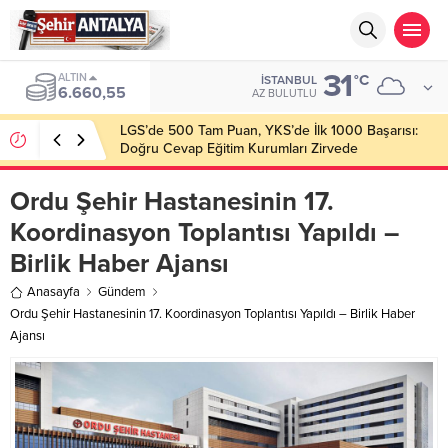
31
ALTIN
°C
İSTANBUL
6.660,55
AZ BULUTLU
LGS’de 500 Tam Puan, YKS’de İlk 1000 Başarısı:
Doğru Cevap Eğitim Kurumları Zirvede
Ordu Şehir Hastanesinin 17.
Koordinasyon Toplantısı Yapıldı –
Birlik Haber Ajansı
Anasayfa
Gündem
Ordu Şehir Hastanesinin 17. Koordinasyon Toplantısı Yapıldı – Birlik Haber
Ajansı